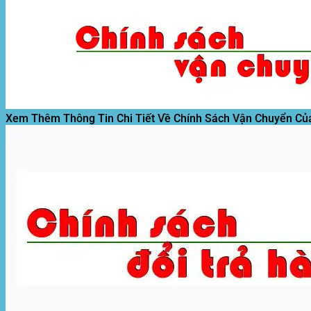
Xem Thêm Thông Tin Chi Tiết Về Chính Sách Vận Chuyển Củ