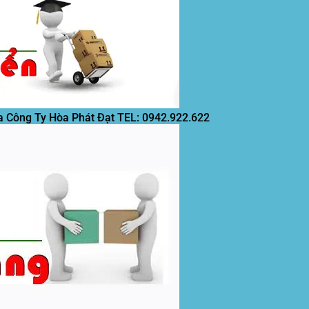
Liệu
Nông
Phúc
Ép
Cam
Xây
Sản
Theo
Viền
Che
Dựng
Giá
Kích
Miễn
Thủy
Kho
Rẻ
Thước
Phí
Sản
Bãi
Số
Yêu
Giá
Rẻ
Tại
1
Cầu
Rẻ
Siêu
Tuyên
Tại
Uy
Uy
Bền
Quang
Vĩnh
Tín
Tín
Tại
Uy
Long
Giá
Chất
Trà
a Công Ty Hòa Phát Đạt
TEL: 0942.922.622
Tín
Uy
Rẻ
Lượng
Vinh
Giá
Tín
Tại
Nhất
Uy
Rẻ
Chính
Kho
Tín
Hãng
Chất
Lượng
Nhất