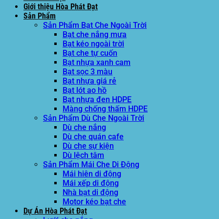
Giới thiệu Hòa Phát Đạt
Sản Phẩm
Sản Phẩm Bạt Che Ngoài Trời
Bạt che nắng mưa
Bạt kéo ngoài trời
Bạt che tự cuốn
Bạt nhựa xanh cam
Bạt sọc 3 màu
Bạt nhựa giá rẻ
Bạt lót ao hồ
Bạt nhựa đen HDPE
Màng chống thấm HDPE
Sản Phẩm Dù Che Ngoài Trời
Dù che nắng
Dù che quán cafe
Dù che sự kiện
Dù lệch tâm
Sản Phẩm Mái Che Di Động
Mái hiên di động
Mái xếp di động
Nhà bạt di động
Motor kéo bạt che
Dự Án Hòa Phát Đạt