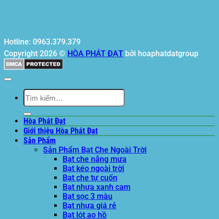
Hotline: 0963.379.379
Copyright 2026 ©
HÒA PHÁT ĐẠT
bởi hoaphatdatgroup
Tìm
kiếm:
Hòa Phát Đạt
Giới thiệu Hòa Phát Đạt
Sản Phẩm
Sản Phẩm Bạt Che Ngoài Trời
Bạt che nắng mưa
Bạt kéo ngoài trời
Bạt che tự cuốn
Bạt nhựa xanh cam
Bạt sọc 3 màu
Bạt nhựa giá rẻ
Bạt lót ao hồ