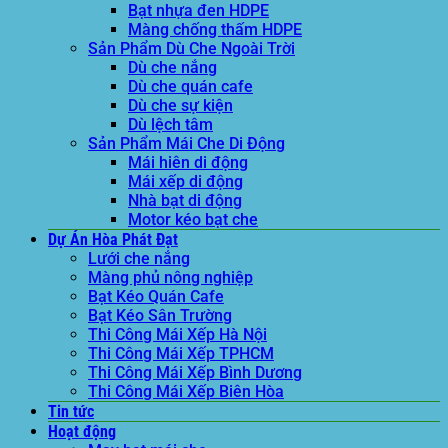
Bạt nhựa đen HDPE
Màng chống thấm HDPE
Sản Phẩm Dù Che Ngoài Trời
Dù che nắng
Dù che quán cafe
Dù che sự kiện
Dù lệch tâm
Sản Phẩm Mái Che Di Động
Mái hiên di động
Mái xếp di động
Nhà bạt di động
Motor kéo bạt che
Dự Án Hòa Phát Đạt
Lưới che nắng
Màng phủ nông nghiệp
Bạt Kéo Quán Cafe
Bạt Kéo Sân Trường
Thi Công Mái Xếp Hà Nội
Thi Công Mái Xếp TPHCM
Thi Công Mái Xếp Bình Dương
Thi Công Mái Xếp Biên Hòa
Tin tức
Hoạt động