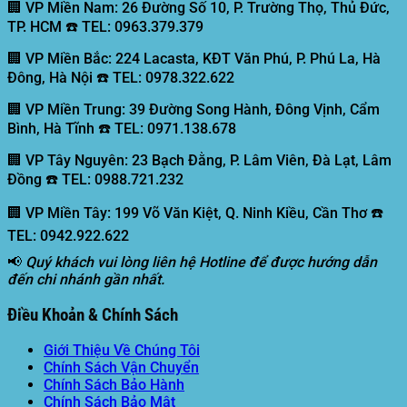
🏢 VP Miền Nam:
26 Đường Số 10, P. Trường Thọ, Thủ Đức,
TP. HCM ☎️ TEL: 0963.379.379
🏢 VP Miền Bắc:
224 Lacasta, KĐT Văn Phú, P. Phú La, Hà
Đông, Hà Nội ☎️ TEL: 0978.322.622
🏢 VP Miền Trung:
39 Đường Song Hành, Đông Vịnh, Cẩm
Bình, Hà Tĩnh ☎️ TEL: 0971.138.678
🏢 VP Tây Nguyên:
23 Bạch Đằng, P. Lâm Viên, Đà Lạt, Lâm
Đồng ☎️ TEL: 0988.721.232
🏢 VP Miền Tây:
199 Võ Văn Kiệt, Q. Ninh Kiều, Cần Thơ ☎️
TEL: 0942.922.622
📢
Quý khách vui lòng liên hệ Hotline để được hướng dẫn
đến chi nhánh gần nhất.
Điều Khoản & Chính Sách
Giới Thiệu Về Chúng Tôi
Chính Sách Vận Chuyển
Chính Sách Bảo Hành
Chính Sách Bảo Mật