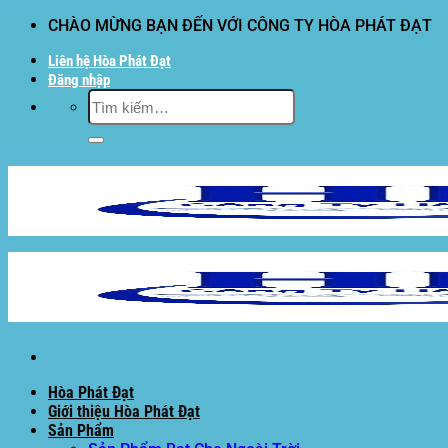
Bỏ
CHÀO MỪNG BẠN ĐẾN VỚI CÔNG TY HÒA PHÁT ĐẠT
qua
Liên hệ Hòa Phát Đạt
nội
Đăng nhập
dung
Tìm
kiếm:
Hòa Phát Đạt
Giới thiệu Hòa Phát Đạt
Sản Phẩm