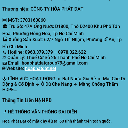
Thương hiệu: CÔNG TY HÒA PHÁT ĐẠT
🆔
MST:
3703163860
🏛️
Trụ Sở:
47A Ống Nước D1800, Thô D2400 Khu Phố Tân
Hòa, Phường Đông Hòa, Tp Hồ Chí Minh
🏭
Xưởng Sản Xuất:
62/7 Ngô Thì Nhậm, Phường Dĩ An, Tp
Hồ Chí Minh
📞
Hotline:
0963.379.379 – 0978.322.622
⚖️
Quản Lý:
Thuế Cơ Sở 26 Thành Phố Hồ Chí Minh
📧
Email:
hoaphatdatgroup79@gmail.com
🌐
Website:
hoaphatdat.net
🌟
LĨNH VỰC HOẠT ĐỘNG
🔹 Bạt Nhựa Giá Rẻ 🔹 Mái Che Di
Động & Cố Định 🔹 Ô Dù Che Nắng 🔹 Màng Chống Thấm
HDPE...
Thông Tin Liên Hệ HPD
📍
HỆ THỐNG VĂN PHÒNG ĐẠI DIỆN
Hòa Phát Đạt có mặt đầy đủ tại 63 tỉnh thành trên toàn quốc.