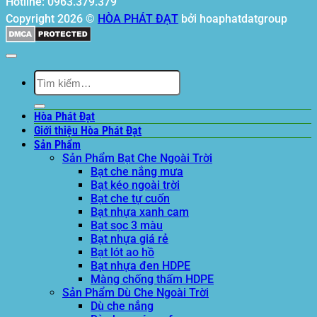
Hotline: 0963.379.379
Copyright 2026 ©
HÒA PHÁT ĐẠT
bởi hoaphatdatgroup
Tìm
kiếm:
Hòa Phát Đạt
Giới thiệu Hòa Phát Đạt
Sản Phẩm
Sản Phẩm Bạt Che Ngoài Trời
Bạt che nắng mưa
Bạt kéo ngoài trời
Bạt che tự cuốn
Bạt nhựa xanh cam
Bạt sọc 3 màu
Bạt nhựa giá rẻ
Bạt lót ao hồ
Bạt nhựa đen HDPE
Màng chống thấm HDPE
Sản Phẩm Dù Che Ngoài Trời
Dù che nắng