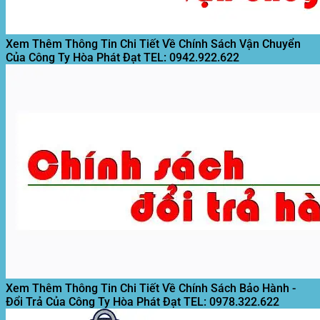
Xem Thêm Thông Tin Chi Tiết Về Chính Sách Vận Chuyển
Của Công Ty Hòa Phát Đạt
TEL: 0942.922.622
Xem Thêm Thông Tin Chi Tiết Về Chính Sách Bảo Hành -
Đổi Trả Của Công Ty Hòa Phát Đạt
TEL: 0978.322.622