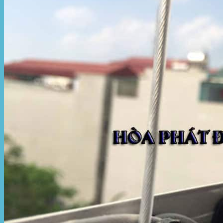
Hòa Phát Đạt
Giới thiệu Hòa Phát Đạt
Sản Phẩm
Sản Phẩm Bạt Che Ngoài Trời
Bạt che nắng mưa
Bạt kéo ngoài trời
Bạt che tự cuốn
Bạt nhựa xanh cam
Bạt sọc 3 màu
Bạt nhựa giá rẻ
Bạt lót ao hồ
Bạt nhựa đen HDPE
Màng chống thấm HDPE
Sản Phẩm Dù Che Ngoài Trời
Dù che nắng
Dù che quán cafe
Dù che sự kiện
Dù lệch tâm
Sản Phẩm Mái Che Di Động
Mái hiên di động
Mái xếp di động
Nhà bạt di động