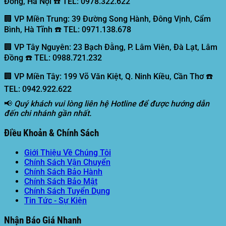
Đông, Hà Nội ☎️ TEL: 0978.322.622
🏢 VP Miền Trung:
39 Đường Song Hành, Đông Vịnh, Cẩm
Bình, Hà Tĩnh ☎️ TEL: 0971.138.678
🏢 VP Tây Nguyên:
23 Bạch Đằng, P. Lâm Viên, Đà Lạt, Lâm
Đồng ☎️ TEL: 0988.721.232
🏢 VP Miền Tây:
199 Võ Văn Kiệt, Q. Ninh Kiều, Cần Thơ ☎️
TEL: 0942.922.622
📢
Quý khách vui lòng liên hệ Hotline để được hướng dẫn
đến chi nhánh gần nhất.
Điều Khoản & Chính Sách
Giới Thiệu Về Chúng Tôi
Chính Sách Vận Chuyển
Chính Sách Bảo Hành
Chính Sách Bảo Mật
Chính Sách Tuyển Dụng
Tin Tức - Sự Kiện
Nhận Báo Giá Nhanh