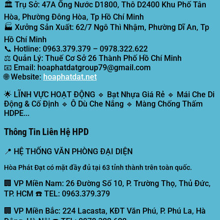
🏛️
Trụ Sở:
47A Ống Nước D1800, Thô D2400 Khu Phố Tân
Hòa, Phường Đông Hòa, Tp Hồ Chí Minh
🏭
Xưởng Sản Xuất:
62/7 Ngô Thì Nhậm, Phường Dĩ An, Tp
Hồ Chí Minh
📞
Hotline:
0963.379.379 – 0978.322.622
⚖️
Quản Lý:
Thuế Cơ Sở 26 Thành Phố Hồ Chí Minh
📧
Email:
hoaphatdatgroup79@gmail.com
🌐
Website:
hoaphatdat.net
🌟
LĨNH VỰC HOẠT ĐỘNG
🔹 Bạt Nhựa Giá Rẻ 🔹 Mái Che Di
Động & Cố Định 🔹 Ô Dù Che Nắng 🔹 Màng Chống Thấm
HDPE...
Thông Tin Liên Hệ HPD
📍
HỆ THỐNG VĂN PHÒNG ĐẠI DIỆN
Hòa Phát Đạt có mặt đầy đủ tại 63 tỉnh thành trên toàn quốc.
🏢 VP Miền Nam:
26 Đường Số 10, P. Trường Thọ, Thủ Đức,
TP. HCM ☎️ TEL: 0963.379.379
🏢 VP Miền Bắc:
224 Lacasta, KĐT Văn Phú, P. Phú La, Hà