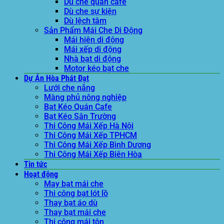
Dù che quán cafe
Dù che sự kiện
Dù lệch tâm
Sản Phẩm Mái Che Di Động
Mái hiên di động
Mái xếp di động
Nhà bạt di động
Motor kéo bạt che
Dự Án Hòa Phát Đạt
Lưới che nắng
Màng phủ nông nghiệp
Bạt Kéo Quán Cafe
Bạt Kéo Sân Trường
Thi Công Mái Xếp Hà Nội
Thi Công Mái Xếp TPHCM
Thi Công Mái Xếp Bình Dương
Thi Công Mái Xếp Biên Hòa
Tin tức
Hoạt động
May bạt mái che
Thi công bạt lót lồ
Thay bạt áo dù
Thay bạt mái che
Thi công mái tôn