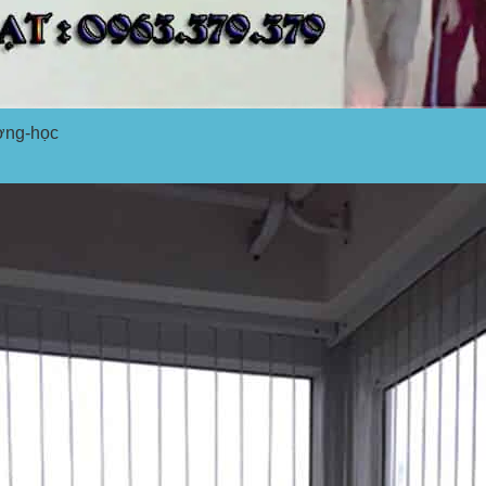
ờng-học