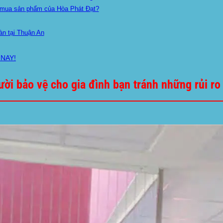
n mua sản phẩm của Hòa Phát Đạt?
àn tại Thuận An
 NAY!
ười bảo vệ cho gia đình bạn tránh những rủi 