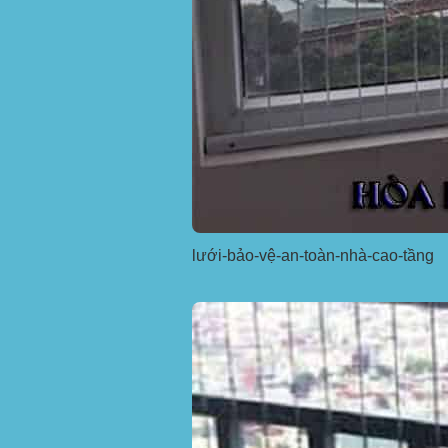
lưới-bảo-vệ-an-toàn-nhà-cao-tầng