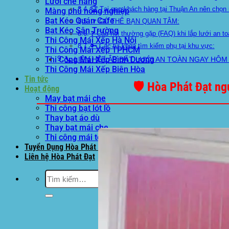
Lưới che nắng
🏆 Tại sao khách hàng tại Thuận An nên chọ
Màng phủ nông nghiệp
Bạt Kéo Quán Cafe
📌 CÓ THỂ BẠN QUAN TÂM:
Bạt Kéo Sân Trường
❓ Câu hỏi thường gặp (FAQ) khi lắp lưới an to
Thi Công Mái Xếp Hà Nội
🔑 Các từ khóa tìm kiếm phụ tại khu vực:
Thi Công Mái Xếp TPHCM
Thi Công Mái Xếp Bình Dương
📞 LIÊN HỆ LẮP ĐẶT LƯỚI AN TOÀN NGAY HÔM
Thi Công Mái Xếp Biên Hòa
Tin tức
🛡️
Hòa Phát Đạt ng
Hoạt động
May bạt mái che
Thi công bạt lót lồ
Thay bạt áo dù
Thay bạt mái che
Thi công mái tôn
Tuyển Dụng Hòa Phát Đạt
Liên hệ Hòa Phát Đạt
Tìm
kiếm: