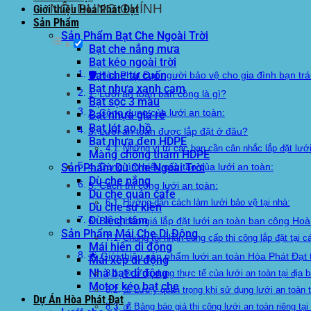
NỘI DUNG CHÍNH
Giới thiệu Hòa Phát Đạt
Sản Phẩm
Sản Phẩm Bạt Che Ngoài Trời
Bạt che nắng mưa
Bạt kéo ngoài trời
Bạt che tự cuốn
🛡️ Hòa Phát Đạt người bảo vệ cho gia đình bạn t
Bạt nhựa xanh cam
1. Lưới an toàn ban công là gì?
Bạt sọc 3 màu
2. Công dụng của lưới an toàn:
Bạt nhựa giá rẻ
Bạt lót ao hồ
3. Lưới an toàn được lắp đặt ở đâu?
Bạt nhựa đen HDPE
Những vị trí các bạn cần cân nhắc lắp đặt lướ
Màng chống thấm HDPE
Sản Phẩm Dù Che Ngoài Trời
4. Cùng tìm hiểu cấu tạo của lưới an toàn:
Dù che nắng
5. Cách thi công lưới an toàn:
Dù che quán cafe
Hướng dẫn cách làm lưới bảo vệ tại nhà:
Dù che sự kiện
Dù lệch tâm
6. Bảng báo giá lắp đặt lưới an toàn ban công Hoà
Sản Phẩm Mái Che Di Động
Chúng tôi nhận cung cấp thi công lắp đặt tại c
Mái hiên di động
🌟 Giới thiệu sản phẩm lưới an toàn Hòa Phát Đạt
Mái xếp di động
Nhà bạt di động
🎯 Ứng dụng thực tế của lưới an toàn tại địa 
Motor kéo bạt che
⚠️ Lưu ý quan trọng khi sử dụng lưới an toàn
Dự Án Hòa Phát Đạt
💰 Bảng báo giá thi công lưới an toàn riêng t