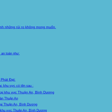
ránh những rủi ro không mong muốn.
i an toàn như:
 Phát Đạt:
ác khu vực có tên sau :
 tại khu vực Thuận An, Bình Dương
bàn Thuận An
 tại Thuận An, Bình Dương
ại khu vực Thuận An, Bình Dương