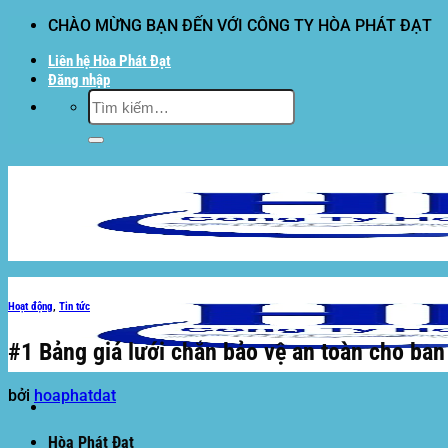
Bỏ
CHÀO MỪNG BẠN ĐẾN VỚI CÔNG TY HÒA PHÁT ĐẠT
qua
Liên hệ Hòa Phát Đạt
nội
Đăng nhập
dung
Tìm
kiếm:
Hoạt động
,
Tin tức
#1 Bảng giá lưới chắn bảo vệ an toàn cho ban
bởi
hoaphatdat
Hòa Phát Đạt