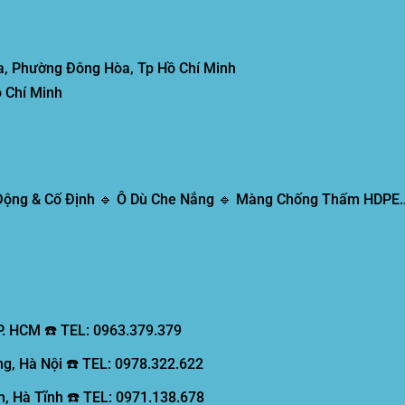
, Phường Đông Hòa, Tp Hồ Chí Minh
 Chí Minh
 Động & Cố Định 🔹 Ô Dù Che Nắng 🔹 Màng Chống Thấm HDPE..
P. HCM ☎️ TEL: 0963.379.379
g, Hà Nội ☎️ TEL: 0978.322.622
, Hà Tĩnh ☎️ TEL: 0971.138.678