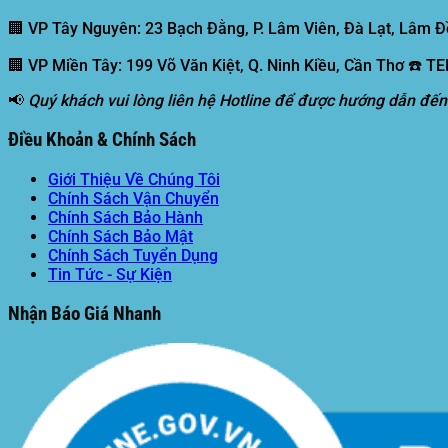
🏢 VP Tây Nguyên:
23 Bạch Đằng, P. Lâm Viên, Đà Lạt, Lâm Đ
🏢 VP Miền Tây:
199 Võ Văn Kiệt, Q. Ninh Kiều, Cần Thơ ☎️ T
📢
Quý khách vui lòng liên hệ Hotline để được hướng dẫn đến
Điều Khoản & Chính Sách
Giới Thiệu Về Chúng Tôi
Chính Sách Vận Chuyển
Chính Sách Bảo Hành
Chính Sách Bảo Mật
Chính Sách Tuyển Dụng
Tin Tức - Sự Kiện
Nhận Báo Giá Nhanh