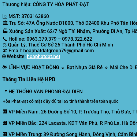
Thương hiệu: CÔNG TY HÒA PHÁT ĐẠT
🆔
MST:
3703163860
🏛️
Trụ Sở:
47A Ống Nước D1800, Thô D2400 Khu Phố Tân Hòa
🏭
Xưởng Sản Xuất:
62/7 Ngô Thì Nhậm, Phường Dĩ An, Tp Hồ
📞
Hotline:
0963.379.379 – 0978.322.622
⚖️
Quản Lý:
Thuế Cơ Sở 26 Thành Phố Hồ Chí Minh
📧
Email:
hoaphatdatgroup79@gmail.com
🌐
Website:
hoaphatdat.net
🌟
LĨNH VỰC HOẠT ĐỘNG
🔹 Bạt Nhựa Giá Rẻ 🔹 Mái Che Di
Thông Tin Liên Hệ HPD
📍
HỆ THỐNG VĂN PHÒNG ĐẠI DIỆN
Hòa Phát Đạt có mặt đầy đủ tại 63 tỉnh thành trên toàn quốc.
🏢 VP Miền Nam:
26 Đường Số 10, P. Trường Thọ, Thủ Đức, T
🏢 VP Miền Bắc:
224 Lacasta, KĐT Văn Phú, P. Phú La, Hà Đôn
🏢 VP Miền Trung:
39 Đường Song Hành, Đông Vịnh, Cẩm Bình