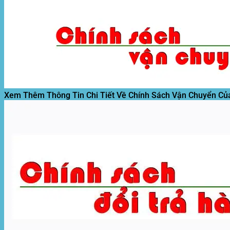
Tìm
kiếm:
Xem Thêm Thông Tin Chi Tiết Về Chính Sách Vận Chuyển Củ