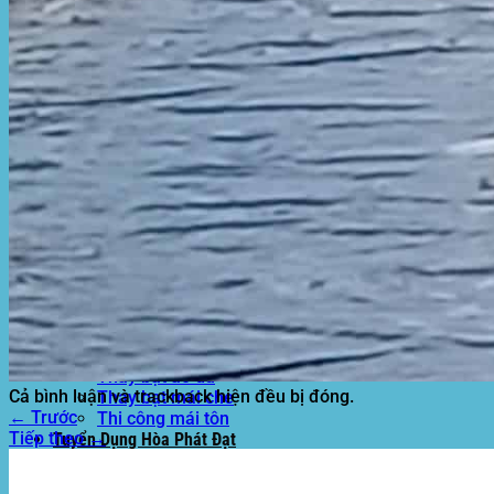
Mái hiên di động
Mái xếp di động
Nhà bạt di động
Motor kéo bạt che
Dự Án Hòa Phát Đạt
Lưới che nắng
Màng phủ nông nghiệp
Bạt Kéo Quán Cafe
Bạt Kéo Sân Trường
Thi Công Mái Xếp Hà Nội
Thi Công Mái Xếp TPHCM
Thi Công Mái Xếp Bình Dương
Thi Công Mái Xếp Biên Hòa
Tin tức
Hoạt động
May bạt mái che
Thi công bạt lót lồ
Thay bạt áo dù
Cả bình luận và trackback hiện đều bị đóng.
Thay bạt mái che
←
Trước
Thi công mái tôn
Tiếp theo
→
Tuyển Dụng Hòa Phát Đạt
Liên hệ Hòa Phát Đạt