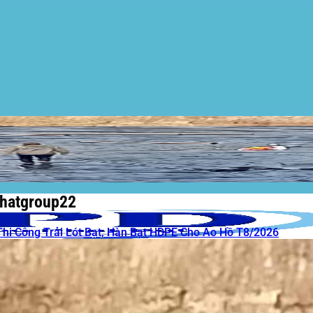
phatgroup22
Thi Công Trải Lót Bạt, Hàn Bạt HDPE Cho Ao Hồ T8/2026