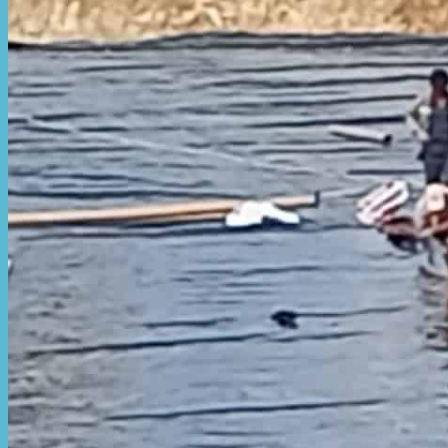
Hòa Phát Đạt
Giới thiệu Hòa Phát Đạt
Sản Phẩm
Sản Phẩm Bạt Che Ngoài Trời
Bạt che nắng mưa
Bạt kéo ngoài trời
Bạt che tự cuốn
Bạt nhựa xanh cam
Bạt sọc 3 màu
Bạt nhựa giá rẻ
Bạt lót ao hồ
Bạt nhựa đen HDPE
Màng chống thấm HDPE
Sản Phẩm Dù Che Ngoài Trời
Dù che nắng
Dù che quán cafe
Dù che sự kiện
Dù lệch tâm
Sản Phẩm Mái Che Di Động