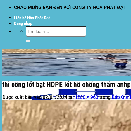
Bỏ
CHÀO MỪNG BẠN ĐẾN VỚI CÔNG TY HÒA PHÁT ĐẠT
qua
Liên hệ Hòa Phát Đạt
nội
Đăng nhập
dung
Tìm
kiếm:
thi công lót bạt HDPE lót hồ chống thấm anh
Được xuất bản vào
02/01/2024
tại
1280 × 960
trong
Báo Giá 