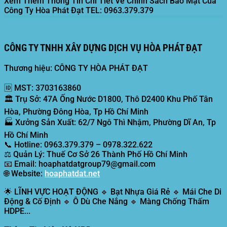
Xem Thêm Thông Tin Chi Tiết Về Chính Sách Bảo Mật Của
Công Ty Hòa Phát Đạt
TEL: 0963.379.379
CÔNG TY TNHH XÂY DỰNG DỊCH VỤ HÒA PHÁT ĐẠT
Thương hiệu: CÔNG TY HÒA PHÁT ĐẠT
🆔
MST:
3703163860
🏛️
Trụ Sở:
47A Ống Nước D1800, Thô D2400 Khu Phố Tân
Hòa, Phường Đông Hòa, Tp Hồ Chí Minh
🏭
Xưởng Sản Xuất:
62/7 Ngô Thì Nhậm, Phường Dĩ An, Tp
Hồ Chí Minh
📞
Hotline:
0963.379.379 – 0978.322.622
⚖️
Quản Lý:
Thuế Cơ Sở 26 Thành Phố Hồ Chí Minh
📧
Email:
hoaphatdatgroup79@gmail.com
🌐
Website:
hoaphatdat.net
🌟
LĨNH VỰC HOẠT ĐỘNG
🔹 Bạt Nhựa Giá Rẻ 🔹 Mái Che Di
Động & Cố Định 🔹 Ô Dù Che Nắng 🔹 Màng Chống Thấm
HDPE...