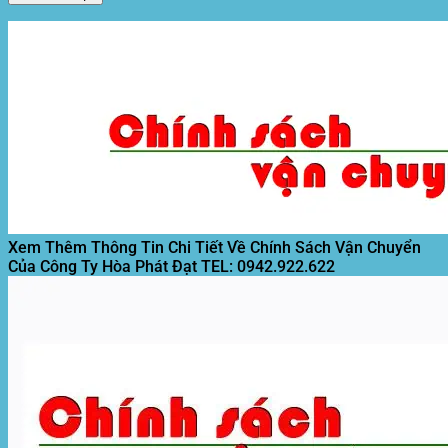
Xem Thêm Thông Tin Chi Tiết Về Chính Sách Vận Chuyển
Của Công Ty Hòa Phát Đạt
TEL: 0942.922.622