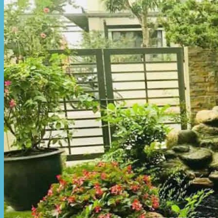
Hòa Phát Đạt
Giới thiệu Hòa Phát Đạt
Sản Phẩm
Sản Phẩm Bạt Che Ngoài Trời
Bạt che nắng mưa
Bạt kéo ngoài trời
Bạt che tự cuốn
Bạt nhựa xanh cam
Bạt sọc 3 màu
Bạt nhựa giá rẻ
Bạt lót ao hồ
Bạt nhựa đen HDPE
Màng chống thấm HDPE
Sản Phẩm Dù Che Ngoài Trời
Dù che nắng
Dù che quán cafe
Dù che sự kiện
Dù lệch tâm
Sản Phẩm Mái Che Di Động
Mái hiên di động
Mái xếp di động
Nhà bạt di động