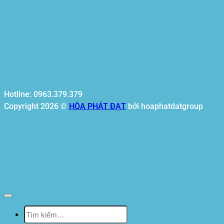
Hotline: 0963.379.379
Copyright 2026 ©
HÒA PHÁT ĐẠT
bởi hoaphatdatgroup
Tìm
kiếm:
Hòa Phát Đạt
Giới thiệu Hòa Phát Đạt
Sản Phẩm
Sản Phẩm Bạt Che Ngoài Trời
Bạt che nắng mưa
Bạt kéo ngoài trời