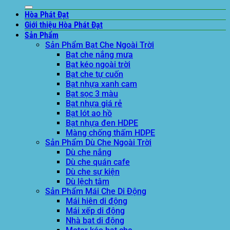
Bạt che tự cuốn
Bạt nhựa xanh cam
Bạt sọc 3 màu
Bạt nhựa giá rẻ
Bạt lót ao hồ
Bạt nhựa đen HDPE
Màng chống thấm HDPE
Sản Phẩm Dù Che Ngoài Trời
Dù che nắng
Dù che quán cafe
Dù che sự kiện
Dù lệch tâm
Sản Phẩm Mái Che Di Động
Mái hiên di động
Mái xếp di động
Nhà bạt di động
Motor kéo bạt che
Dự Án Hòa Phát Đạt
Lưới che nắng
Màng phủ nông nghiệp
Bạt Kéo Quán Cafe
Bạt Kéo Sân Trường
Thi Công Mái Xếp Hà Nội