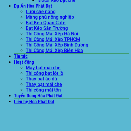
Thi Công Mái Xếp TPHCM
Thi Công Mái Xếp Bình Dương
Thi Công Mái Xếp Biên Hòa
Tin tức
Hoạt động
May bạt mái che
Thi công bạt lót lồ
Thay bạt áo dù
Thay bạt mái che
Thi công mái tôn
Tuyển Dụng Hòa Phát Đạt
Liên hệ Hòa Phát Đạt