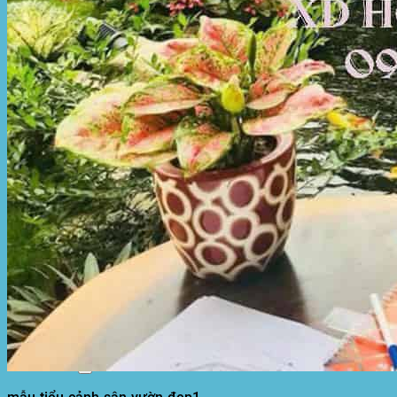
Motor kéo bạt che
Dự Án Hòa Phát Đạt
Lưới che nắng
Màng phủ nông nghiệp
Bạt Kéo Quán Cafe
Bạt Kéo Sân Trường
Thi Công Mái Xếp Hà Nội
Thi Công Mái Xếp TPHCM
Thi Công Mái Xếp Bình Dương
Thi Công Mái Xếp Biên Hòa
Tin tức
Hoạt động
May bạt mái che
Thi công bạt lót lồ
Thay bạt áo dù
Thay bạt mái che
Thi công mái tôn
Tuyển Dụng Hòa Phát Đạt
Liên hệ Hòa Phát Đạt
Tìm
kiếm: