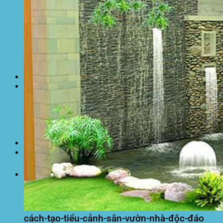
Lưới che nắng
Màng phủ nông nghiệp
Bạt Kéo Quán Cafe
Bạt Kéo Sân Trường
Thi Công Mái Xếp Hà Nội
Thi Công Mái Xếp TPHCM
Thi Công Mái Xếp Bình Dương
Thi Công Mái Xếp Biên Hòa
Tin tức
Hoạt động
May bạt mái che
Thi công bạt lót lồ
Thay bạt áo dù
Thay bạt mái che
Thi công mái tôn
Tuyển Dụng Hòa Phát Đạt
Liên hệ Hòa Phát Đạt
Tìm
kiếm:
cách-tạo-tiểu-cảnh-sân-vườn-nhà-độc-đáo