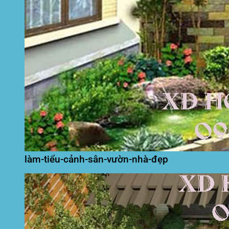
làm-tiểu-cảnh-sân-vườn-nhà-đẹp