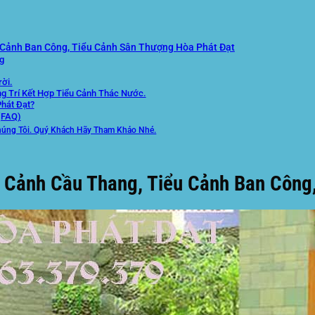
u Cảnh Ban Công, Tiểu Cảnh Sân Thượng Hòa Phát Đạt
g
ời.
ng Trí Kết Hợp Tiểu Cảnh Thác Nước.
hát Đạt?
(FAQ)
húng Tôi. Quý Khách Hãy Tham Khảo Nhé.
u Cảnh Cầu Thang, Tiểu Cảnh Ban Công