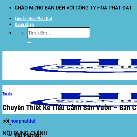
Bỏ
CHÀO MỪNG BẠN ĐẾN VỚI CÔNG TY HÒA PHÁT ĐẠT
qua
Liên hệ Hòa Phát Đạt
nội
Đăng nhập
dung
Tìm
kiếm:
Tin tức
Chuyên Thiết Kế Tiểu Cảnh Sân Vườn – Ban C
bởi
hoaphatdat
NỘI DUNG CHÍNH
Hòa Phát Đạt