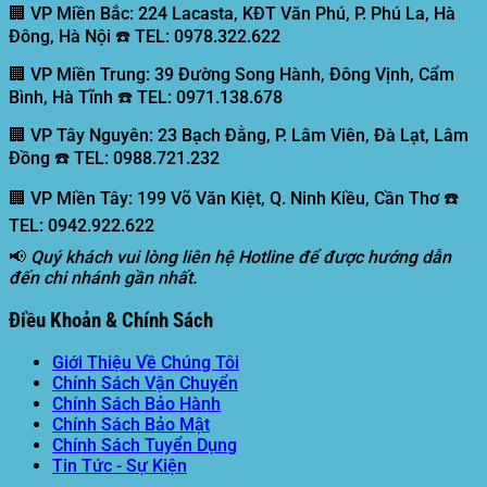
🏢 VP Miền Bắc:
224 Lacasta, KĐT Văn Phú, P. Phú La, Hà
Đông, Hà Nội ☎️ TEL: 0978.322.622
🏢 VP Miền Trung:
39 Đường Song Hành, Đông Vịnh, Cẩm
Bình, Hà Tĩnh ☎️ TEL: 0971.138.678
🏢 VP Tây Nguyên:
23 Bạch Đằng, P. Lâm Viên, Đà Lạt, Lâm
Đồng ☎️ TEL: 0988.721.232
🏢 VP Miền Tây:
199 Võ Văn Kiệt, Q. Ninh Kiều, Cần Thơ ☎️
TEL: 0942.922.622
📢
Quý khách vui lòng liên hệ Hotline để được hướng dẫn
đến chi nhánh gần nhất.
Điều Khoản & Chính Sách
Giới Thiệu Về Chúng Tôi
Chính Sách Vận Chuyển
Chính Sách Bảo Hành
Chính Sách Bảo Mật
Chính Sách Tuyển Dụng
Tin Tức - Sự Kiện