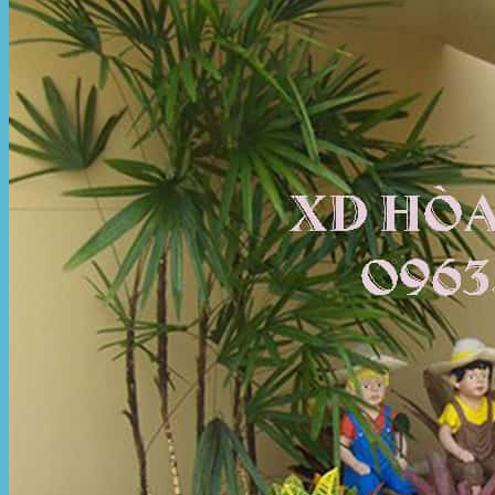
Hòa Phát Đạt
Giới thiệu Hòa Phát Đạt
Sản Phẩm
Sản Phẩm Bạt Che Ngoài Trời
Bạt che nắng mưa
Bạt kéo ngoài trời
Bạt che tự cuốn
Bạt nhựa xanh cam
Bạt sọc 3 màu
Bạt nhựa giá rẻ
Bạt lót ao hồ
Bạt nhựa đen HDPE
Màng chống thấm HDPE
Sản Phẩm Dù Che Ngoài Trời
Dù che nắng
Dù che quán cafe
Dù che sự kiện
Dù lệch tâm
Sản Phẩm Mái Che Di Động
Mái hiên di động
Mái xếp di động
Nhà bạt di động