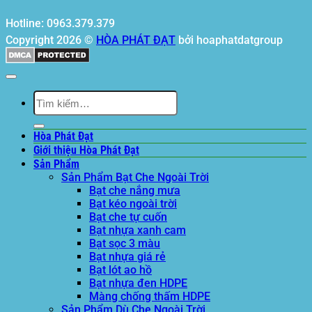
Hotline: 0963.379.379
Copyright 2026 ©
HÒA PHÁT ĐẠT
bởi hoaphatdatgroup
Tìm
kiếm:
Hòa Phát Đạt
Giới thiệu Hòa Phát Đạt
Sản Phẩm
Sản Phẩm Bạt Che Ngoài Trời
Bạt che nắng mưa
Bạt kéo ngoài trời
Bạt che tự cuốn
Bạt nhựa xanh cam
Bạt sọc 3 màu
Bạt nhựa giá rẻ
Bạt lót ao hồ
Bạt nhựa đen HDPE
Màng chống thấm HDPE
Sản Phẩm Dù Che Ngoài Trời