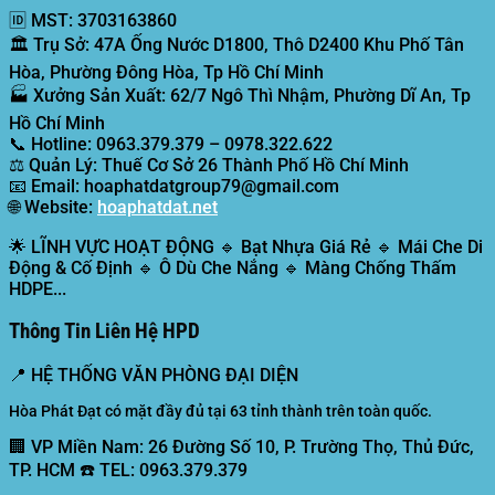
🆔
MST:
3703163860
🏛️
Trụ Sở:
47A Ống Nước D1800, Thô D2400 Khu Phố Tân
Hòa, Phường Đông Hòa, Tp Hồ Chí Minh
🏭
Xưởng Sản Xuất:
62/7 Ngô Thì Nhậm, Phường Dĩ An, Tp
Hồ Chí Minh
📞
Hotline:
0963.379.379 – 0978.322.622
⚖️
Quản Lý:
Thuế Cơ Sở 26 Thành Phố Hồ Chí Minh
📧
Email:
hoaphatdatgroup79@gmail.com
🌐
Website:
hoaphatdat.net
🌟
LĨNH VỰC HOẠT ĐỘNG
🔹 Bạt Nhựa Giá Rẻ 🔹 Mái Che Di
Động & Cố Định 🔹 Ô Dù Che Nắng 🔹 Màng Chống Thấm
HDPE...
Thông Tin Liên Hệ HPD
📍
HỆ THỐNG VĂN PHÒNG ĐẠI DIỆN
Hòa Phát Đạt có mặt đầy đủ tại 63 tỉnh thành trên toàn quốc.
🏢 VP Miền Nam:
26 Đường Số 10, P. Trường Thọ, Thủ Đức,
TP. HCM ☎️ TEL: 0963.379.379