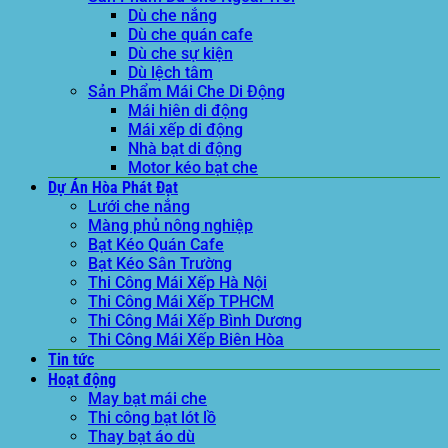
Dù che nắng
Dù che quán cafe
Dù che sự kiện
Dù lệch tâm
Sản Phẩm Mái Che Di Động
Mái hiên di động
Mái xếp di động
Nhà bạt di động
Motor kéo bạt che
Dự Án Hòa Phát Đạt
Lưới che nắng
Màng phủ nông nghiệp
Bạt Kéo Quán Cafe
Bạt Kéo Sân Trường
Thi Công Mái Xếp Hà Nội
Thi Công Mái Xếp TPHCM
Thi Công Mái Xếp Bình Dương
Thi Công Mái Xếp Biên Hòa
Tin tức
Hoạt động
May bạt mái che
Thi công bạt lót lồ
Thay bạt áo dù