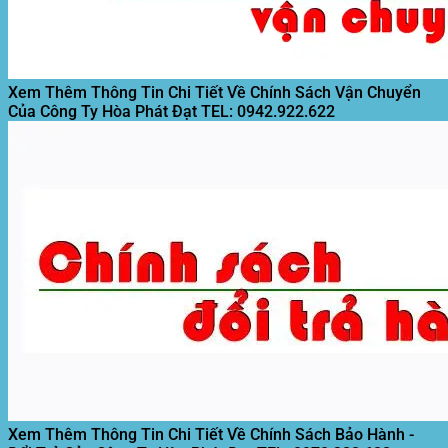
Xem Thêm Thông Tin Chi Tiết Về Chính Sách Vận Chuyển
Của Công Ty Hòa Phát Đạt
TEL: 0942.922.622
Xem Thêm Thông Tin Chi Tiết Về Chính Sách Bảo Hành -