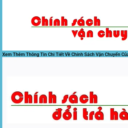
Xem Thêm Thông Tin Chi Tiết Về Chính Sách Vận Chuyển Củ