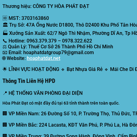
Thương hiệu: CÔNG TY HÒA PHÁT ĐẠT
🆔
MST:
3703163860
🏛️
Trụ Sở:
47A Ống Nước D1800, Thô D2400 Khu Phố Tân Hòa
🏭
Xưởng Sản Xuất:
62/7 Ngô Thì Nhậm, Phường Dĩ An, Tp Hồ
📞
Hotline:
0963.379.379 – 0978.322.622
⚖️
Quản Lý:
Thuế Cơ Sở 26 Thành Phố Hồ Chí Minh
📧
Email:
hoaphatdatgroup79@gmail.com
🌐
Website:
hoaphatdat.net
🌟
LĨNH VỰC HOẠT ĐỘNG
🔹 Bạt Nhựa Giá Rẻ 🔹 Mái Che Di
Thông Tin Liên Hệ HPD
📍
HỆ THỐNG VĂN PHÒNG ĐẠI DIỆN
Hòa Phát Đạt có mặt đầy đủ tại 63 tỉnh thành trên toàn quốc.
🏢 VP Miền Nam:
26 Đường Số 10, P. Trường Thọ, Thủ Đức, T
🏢 VP Miền Bắc:
224 Lacasta, KĐT Văn Phú, P. Phú La, Hà Đôn
🏢 VP Miền Trung:
39 Đường Song Hành, Đông Vịnh, Cẩm Bình