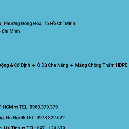
, Phường Đông Hòa, Tp Hồ Chí Minh
 Chí Minh
 Động & Cố Định 🔹 Ô Dù Che Nắng 🔹 Màng Chống Thấm HDPE..
P. HCM ☎️ TEL: 0963.379.379
g, Hà Nội ☎️ TEL: 0978.322.622
, Hà Tĩnh ☎️ TEL: 0971.138.678