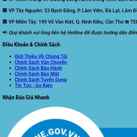
🏢 VP Tây Nguyên:
23 Bạch Đằng, P. Lâm Viên, Đà Lạt, Lâm Đ
🏢 VP Miền Tây:
199 Võ Văn Kiệt, Q. Ninh Kiều, Cần Thơ ☎️ T
📢
Quý khách vui lòng liên hệ Hotline để được hướng dẫn đến
Điều Khoản & Chính Sách
Giới Thiệu Về Chúng Tôi
Chính Sách Vận Chuyển
Chính Sách Bảo Hành
Chính Sách Bảo Mật
Chính Sách Tuyển Dụng
Tin Tức - Sự Kiện
Nhận Báo Giá Nhanh