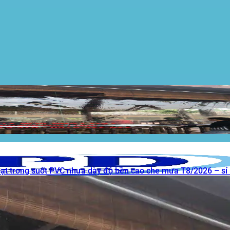
bạt trong suốt PVC nhựa dày độ bền cao che mưa T8/2026 – sỉ 