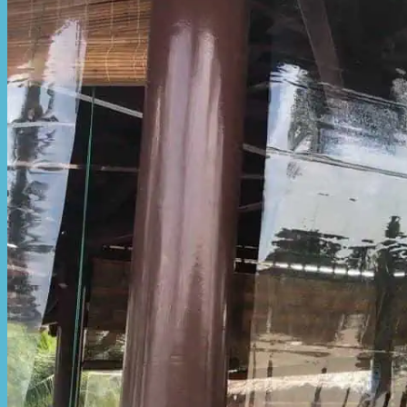
Hòa Phát Đạt
Giới thiệu Hòa Phát Đạt
Sản Phẩm
Sản Phẩm Bạt Che Ngoài Trời
Bạt che nắng mưa
Bạt kéo ngoài trời
Bạt che tự cuốn
Bạt nhựa xanh cam
Bạt sọc 3 màu
Bạt nhựa giá rẻ
Bạt lót ao hồ
Bạt nhựa đen HDPE
Màng chống thấm HDPE
Sản Phẩm Dù Che Ngoài Trời
Dù che nắng
Dù che quán cafe
Dù che sự kiện
Dù lệch tâm
Sản Phẩm Mái Che Di Động