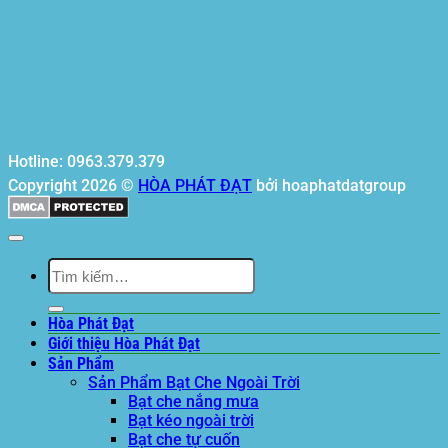
Hotline: 0963.379.379
Copyright 2026 ©
HÒA PHÁT ĐẠT
bởi hoaphatdatgroup
Tìm
kiếm:
Hòa Phát Đạt
Giới thiệu Hòa Phát Đạt
Sản Phẩm
Sản Phẩm Bạt Che Ngoài Trời
Bạt che nắng mưa
Bạt kéo ngoài trời
Bạt che tự cuốn