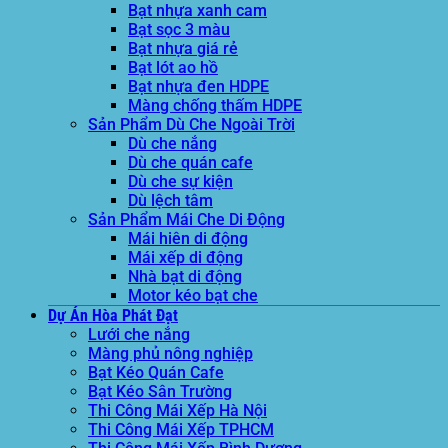
Bạt nhựa xanh cam
Bạt sọc 3 màu
Bạt nhựa giá rẻ
Bạt lót ao hồ
Bạt nhựa đen HDPE
Màng chống thấm HDPE
Sản Phẩm Dù Che Ngoài Trời
Dù che nắng
Dù che quán cafe
Dù che sự kiện
Dù lệch tâm
Sản Phẩm Mái Che Di Động
Mái hiên di động
Mái xếp di động
Nhà bạt di động
Motor kéo bạt che
Dự Án Hòa Phát Đạt
Lưới che nắng
Màng phủ nông nghiệp
Bạt Kéo Quán Cafe
Bạt Kéo Sân Trường
Thi Công Mái Xếp Hà Nội
Thi Công Mái Xếp TPHCM