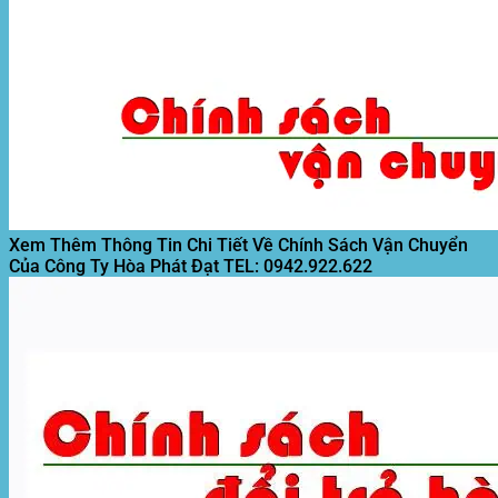
Xem Thêm Thông Tin Chi Tiết Về Chính Sách Vận Chuyển
Của Công Ty Hòa Phát Đạt
TEL: 0942.922.622