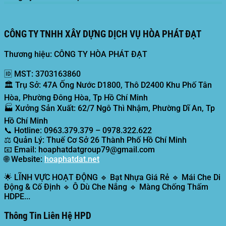
CÔNG TY TNHH XÂY DỰNG DỊCH VỤ HÒA PHÁT ĐẠT
Thương hiệu: CÔNG TY HÒA PHÁT ĐẠT
🆔
MST:
3703163860
🏛️
Trụ Sở:
47A Ống Nước D1800, Thô D2400 Khu Phố Tân
Hòa, Phường Đông Hòa, Tp Hồ Chí Minh
🏭
Xưởng Sản Xuất:
62/7 Ngô Thì Nhậm, Phường Dĩ An, Tp
Hồ Chí Minh
📞
Hotline:
0963.379.379 – 0978.322.622
⚖️
Quản Lý:
Thuế Cơ Sở 26 Thành Phố Hồ Chí Minh
📧
Email:
hoaphatdatgroup79@gmail.com
🌐
Website:
hoaphatdat.net
🌟
LĨNH VỰC HOẠT ĐỘNG
🔹 Bạt Nhựa Giá Rẻ 🔹 Mái Che Di
Động & Cố Định 🔹 Ô Dù Che Nắng 🔹 Màng Chống Thấm
HDPE...
Thông Tin Liên Hệ HPD