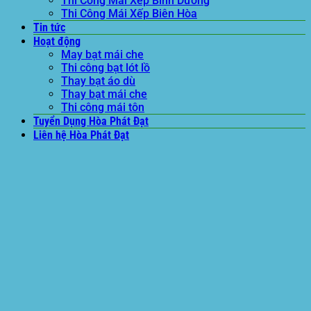
Thi Công Mái Xếp Bình Dương
Thi Công Mái Xếp Biên Hòa
Tin tức
Hoạt động
May bạt mái che
Thi công bạt lót lồ
Thay bạt áo dù
Thay bạt mái che
Thi công mái tôn
Tuyển Dụng Hòa Phát Đạt
Liên hệ Hòa Phát Đạt