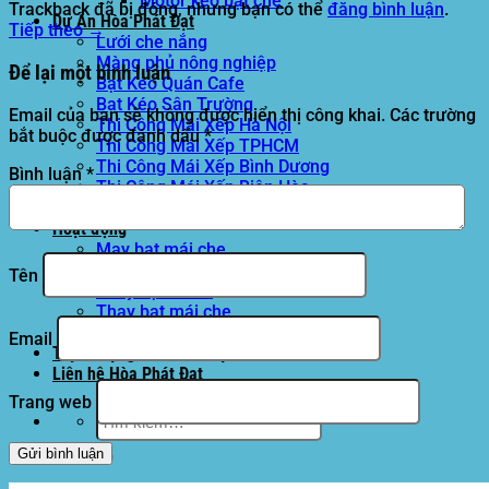
Motor kéo bạt che
Trackback đã bị đóng, nhưng bạn có thể
đăng bình luận
.
Dự Án Hòa Phát Đạt
Tiếp theo
→
Lưới che nắng
Màng phủ nông nghiệp
Để lại một bình luận
Bạt Kéo Quán Cafe
Bạt Kéo Sân Trường
Email của bạn sẽ không được hiển thị công khai.
Các trường
Thi Công Mái Xếp Hà Nội
bắt buộc được đánh dấu
*
Thi Công Mái Xếp TPHCM
Thi Công Mái Xếp Bình Dương
Bình luận
*
Thi Công Mái Xếp Biên Hòa
Tin tức
Hoạt động
May bạt mái che
Thi công bạt lót lồ
Tên
Thay bạt áo dù
Thay bạt mái che
Thi công mái tôn
Email
Tuyển Dụng Hòa Phát Đạt
Liên hệ Hòa Phát Đạt
Trang web
Tìm
kiếm: