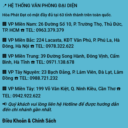
📍
HỆ THỐNG VĂN PHÒNG ĐẠI DIỆN
Hòa Phát Đạt có mặt đầy đủ tại 63 tỉnh thành trên toàn quốc.
🏢 VP Miền Nam:
26 Đường Số 10, P. Trường Thọ, Thủ Đức,
TP. HCM ☎️ TEL: 0963.379.379
🏢 VP Miền Bắc:
224 Lacasta, KĐT Văn Phú, P. Phú La, Hà
Đông, Hà Nội ☎️ TEL: 0978.322.622
🏢 VP Miền Trung:
39 Đường Song Hành, Đông Vịnh, Cẩm
Bình, Hà Tĩnh ☎️ TEL: 0971.138.678
🏢 VP Tây Nguyên:
23 Bạch Đằng, P. Lâm Viên, Đà Lạt, Lâm
Đồng ☎️ TEL: 0988.721.232
🏢 VP Miền Tây:
199 Võ Văn Kiệt, Q. Ninh Kiều, Cần Thơ ☎️
TEL: 0942.922.622
📢
Quý khách vui lòng liên hệ Hotline để được hướng dẫn
đến chi nhánh gần nhất.
Điều Khoản & Chính Sách