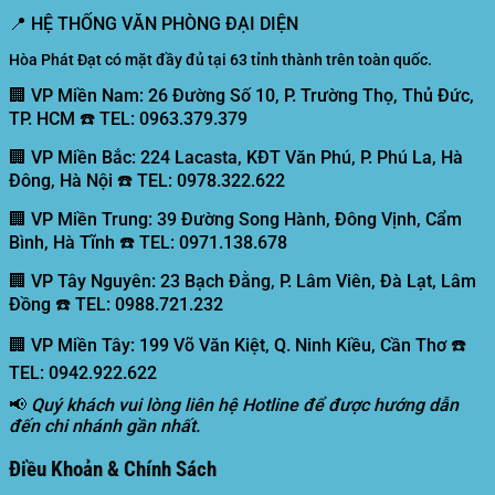
📍
HỆ THỐNG VĂN PHÒNG ĐẠI DIỆN
Hòa Phát Đạt có mặt đầy đủ tại 63 tỉnh thành trên toàn quốc.
🏢 VP Miền Nam:
26 Đường Số 10, P. Trường Thọ, Thủ Đức,
TP. HCM ☎️ TEL: 0963.379.379
🏢 VP Miền Bắc:
224 Lacasta, KĐT Văn Phú, P. Phú La, Hà
Đông, Hà Nội ☎️ TEL: 0978.322.622
🏢 VP Miền Trung:
39 Đường Song Hành, Đông Vịnh, Cẩm
Bình, Hà Tĩnh ☎️ TEL: 0971.138.678
🏢 VP Tây Nguyên:
23 Bạch Đằng, P. Lâm Viên, Đà Lạt, Lâm
Đồng ☎️ TEL: 0988.721.232
🏢 VP Miền Tây:
199 Võ Văn Kiệt, Q. Ninh Kiều, Cần Thơ ☎️
TEL: 0942.922.622
📢
Quý khách vui lòng liên hệ Hotline để được hướng dẫn
đến chi nhánh gần nhất.
Điều Khoản & Chính Sách