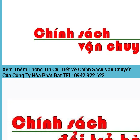
Xem Thêm Thông Tin Chi Tiết Về Chính Sách Vận Chuyển
Của Công Ty Hòa Phát Đạt
TEL: 0942.922.622