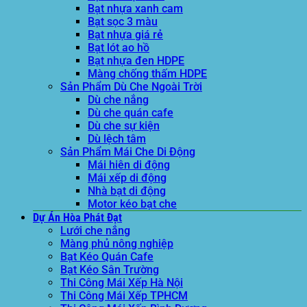
Bạt nhựa xanh cam
Bạt sọc 3 màu
Bạt nhựa giá rẻ
Bạt lót ao hồ
Bạt nhựa đen HDPE
Màng chống thấm HDPE
Sản Phẩm Dù Che Ngoài Trời
Dù che nắng
Dù che quán cafe
Dù che sự kiện
Dù lệch tâm
Sản Phẩm Mái Che Di Động
Mái hiên di động
Mái xếp di động
Nhà bạt di động
Motor kéo bạt che
Dự Án Hòa Phát Đạt
Lưới che nắng
Màng phủ nông nghiệp
Bạt Kéo Quán Cafe
Bạt Kéo Sân Trường
Thi Công Mái Xếp Hà Nội
Thi Công Mái Xếp TPHCM