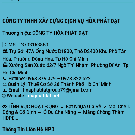
CÔNG TY TNHH XÂY DỰNG DỊCH VỤ HÒA PHÁT ĐẠT
Thương hiệu: CÔNG TY HÒA PHÁT ĐẠT
🆔
MST:
3703163860
🏛️
Trụ Sở:
47A Ống Nước D1800, Thô D2400 Khu Phố Tân
Hòa, Phường Đông Hòa, Tp Hồ Chí Minh
🏭
Xưởng Sản Xuất:
62/7 Ngô Thì Nhậm, Phường Dĩ An, Tp
Hồ Chí Minh
📞
Hotline:
0963.379.379 – 0978.322.622
⚖️
Quản Lý:
Thuế Cơ Sở 26 Thành Phố Hồ Chí Minh
📧
Email:
hoaphatdatgroup79@gmail.com
🌐
Website:
hoaphatdat.net
🌟
LĨNH VỰC HOẠT ĐỘNG
🔹 Bạt Nhựa Giá Rẻ 🔹 Mái Che Di
Động & Cố Định 🔹 Ô Dù Che Nắng 🔹 Màng Chống Thấm
HDPE...
Thông Tin Liên Hệ HPD