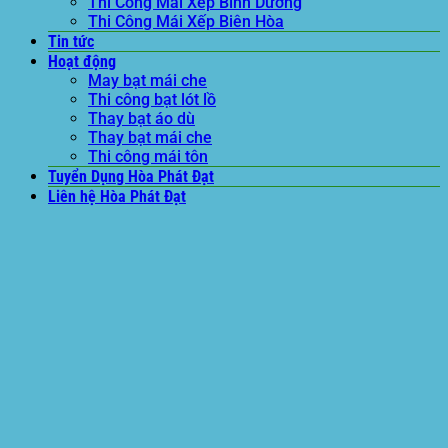
Thi Công Mái Xếp Bình Dương
Thi Công Mái Xếp Biên Hòa
Tin tức
Hoạt động
May bạt mái che
Thi công bạt lót lồ
Thay bạt áo dù
Thay bạt mái che
Thi công mái tôn
Tuyển Dụng Hòa Phát Đạt
Liên hệ Hòa Phát Đạt