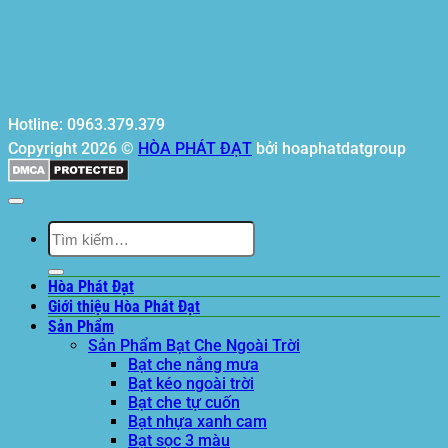
Hotline: 0963.379.379
Copyright 2026 ©
HÒA PHÁT ĐẠT
bởi hoaphatdatgroup
Tìm
kiếm:
Hòa Phát Đạt
Giới thiệu Hòa Phát Đạt
Sản Phẩm
Sản Phẩm Bạt Che Ngoài Trời
Bạt che nắng mưa
Bạt kéo ngoài trời
Bạt che tự cuốn
Bạt nhựa xanh cam
Bạt sọc 3 màu