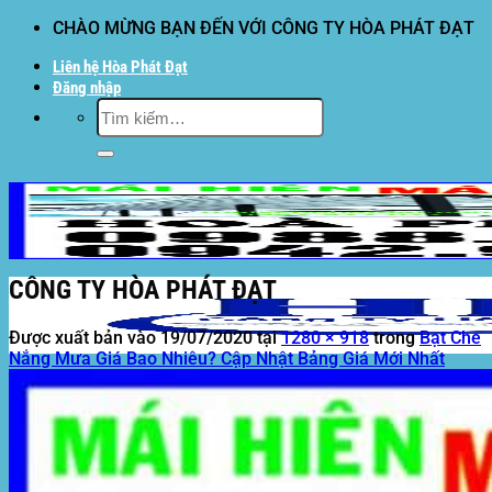
Bỏ
CHÀO MỪNG BẠN ĐẾN VỚI CÔNG TY HÒA PHÁT ĐẠT
qua
Liên hệ Hòa Phát Đạt
nội
Đăng nhập
dung
Tìm
kiếm:
CÔNG TY HÒA PHÁT ĐẠT
Được xuất bản vào
19/07/2020
tại
1280 × 918
trong
Bạt Che
Nắng Mưa Giá Bao Nhiêu? Cập Nhật Bảng Giá Mới Nhất