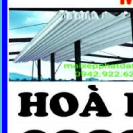
Hòa Phát Đạt
Giới thiệu Hòa Phát Đạt
Sản Phẩm
Sản Phẩm Bạt Che Ngoài Trời
Bạt che nắng mưa
Bạt kéo ngoài trời
Bạt che tự cuốn
Bạt nhựa xanh cam
Bạt sọc 3 màu
Bạt nhựa giá rẻ
Bạt lót ao hồ
Bạt nhựa đen HDPE
Màng chống thấm HDPE
Sản Phẩm Dù Che Ngoài Trời
Dù che nắng
Dù che quán cafe
Dù che sự kiện
Dù lệch tâm
Sản Phẩm Mái Che Di Động
Mái hiên di động
Mái xếp di động
Nhà bạt di động