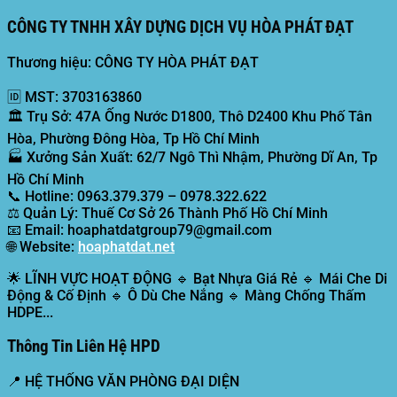
CÔNG TY TNHH XÂY DỰNG DỊCH VỤ HÒA PHÁT ĐẠT
Thương hiệu: CÔNG TY HÒA PHÁT ĐẠT
🆔
MST:
3703163860
🏛️
Trụ Sở:
47A Ống Nước D1800, Thô D2400 Khu Phố Tân
Hòa, Phường Đông Hòa, Tp Hồ Chí Minh
🏭
Xưởng Sản Xuất:
62/7 Ngô Thì Nhậm, Phường Dĩ An, Tp
Hồ Chí Minh
📞
Hotline:
0963.379.379 – 0978.322.622
⚖️
Quản Lý:
Thuế Cơ Sở 26 Thành Phố Hồ Chí Minh
📧
Email:
hoaphatdatgroup79@gmail.com
🌐
Website:
hoaphatdat.net
🌟
LĨNH VỰC HOẠT ĐỘNG
🔹 Bạt Nhựa Giá Rẻ 🔹 Mái Che Di
Động & Cố Định 🔹 Ô Dù Che Nắng 🔹 Màng Chống Thấm
HDPE...
Thông Tin Liên Hệ HPD
📍
HỆ THỐNG VĂN PHÒNG ĐẠI DIỆN