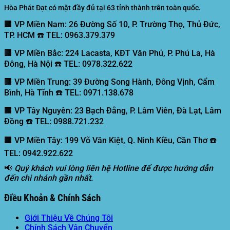
Hòa Phát Đạt có mặt đầy đủ tại 63 tỉnh thành trên toàn quốc.
🏢 VP Miền Nam:
26 Đường Số 10, P. Trường Thọ, Thủ Đức,
TP. HCM ☎️ TEL: 0963.379.379
🏢 VP Miền Bắc:
224 Lacasta, KĐT Văn Phú, P. Phú La, Hà
Đông, Hà Nội ☎️ TEL: 0978.322.622
🏢 VP Miền Trung:
39 Đường Song Hành, Đông Vịnh, Cẩm
Bình, Hà Tĩnh ☎️ TEL: 0971.138.678
🏢 VP Tây Nguyên:
23 Bạch Đằng, P. Lâm Viên, Đà Lạt, Lâm
Đồng ☎️ TEL: 0988.721.232
🏢 VP Miền Tây:
199 Võ Văn Kiệt, Q. Ninh Kiều, Cần Thơ ☎️
TEL: 0942.922.622
📢
Quý khách vui lòng liên hệ Hotline để được hướng dẫn
đến chi nhánh gần nhất.
Điều Khoản & Chính Sách
Giới Thiệu Về Chúng Tôi
Chính Sách Vận Chuyển