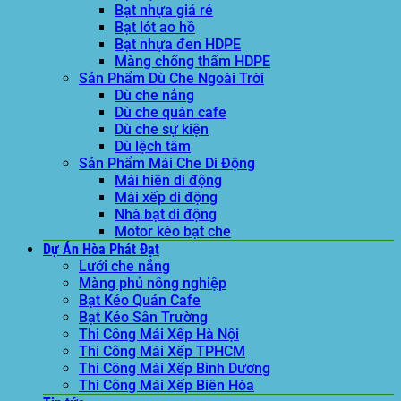
Bạt nhựa giá rẻ
Bạt lót ao hồ
Bạt nhựa đen HDPE
Màng chống thấm HDPE
Sản Phẩm Dù Che Ngoài Trời
Dù che nắng
Dù che quán cafe
Dù che sự kiện
Dù lệch tâm
Sản Phẩm Mái Che Di Động
Mái hiên di động
Mái xếp di động
Nhà bạt di động
Motor kéo bạt che
Dự Án Hòa Phát Đạt
Lưới che nắng
Màng phủ nông nghiệp
Bạt Kéo Quán Cafe
Bạt Kéo Sân Trường
Thi Công Mái Xếp Hà Nội
Thi Công Mái Xếp TPHCM
Thi Công Mái Xếp Bình Dương
Thi Công Mái Xếp Biên Hòa