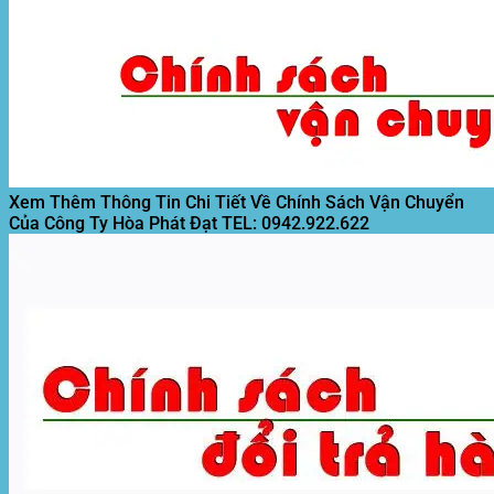
Xem Thêm Thông Tin Chi Tiết Về Chính Sách Vận Chuyển
Của Công Ty Hòa Phát Đạt
TEL: 0942.922.622