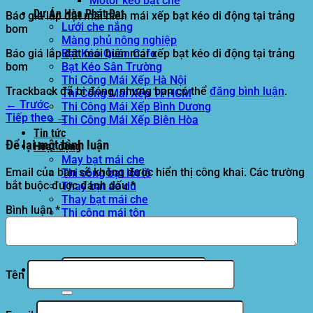
Motor kéo bạt che
Dự Án Hòa Phát Đạt
Báo giá lắp đặt mái hiên mái xếp bạt kéo di động tại trảng
Lưới che nắng
bom
Màng phủ nông nghiệp
Báo giá lắp đặt mái hiên mái xếp bạt kéo di động tại trảng
Bạt Kéo Quán Cafe
bom
Bạt Kéo Sân Trường
Thi Công Mái Xếp Hà Nội
Trackback đã bị đóng, nhưng bạn có thể
đăng bình luận
.
Thi Công Mái Xếp TPHCM
←
Trước
Thi Công Mái Xếp Bình Dương
Tiếp theo
→
Thi Công Mái Xếp Biên Hòa
Tin tức
Để lại một bình luận
Hoạt động
May bạt mái che
Email của bạn sẽ không được hiển thị công khai.
Các trường
Thi công bạt lót lồ
bắt buộc được đánh dấu
*
Thay bạt áo dù
Thay bạt mái che
Bình luận
*
Thi công mái tôn
Tuyển Dụng Hòa Phát Đạt
Liên hệ Hòa Phát Đạt
Tìm
Tên
kiếm: