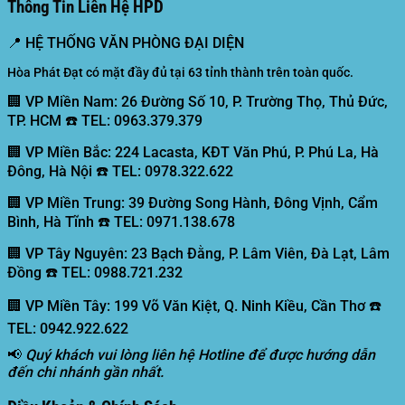
Thông Tin Liên Hệ HPD
📍
HỆ THỐNG VĂN PHÒNG ĐẠI DIỆN
Hòa Phát Đạt có mặt đầy đủ tại 63 tỉnh thành trên toàn quốc.
🏢 VP Miền Nam:
26 Đường Số 10, P. Trường Thọ, Thủ Đức,
TP. HCM ☎️ TEL: 0963.379.379
🏢 VP Miền Bắc:
224 Lacasta, KĐT Văn Phú, P. Phú La, Hà
Đông, Hà Nội ☎️ TEL: 0978.322.622
🏢 VP Miền Trung:
39 Đường Song Hành, Đông Vịnh, Cẩm
Bình, Hà Tĩnh ☎️ TEL: 0971.138.678
🏢 VP Tây Nguyên:
23 Bạch Đằng, P. Lâm Viên, Đà Lạt, Lâm
Đồng ☎️ TEL: 0988.721.232
🏢 VP Miền Tây:
199 Võ Văn Kiệt, Q. Ninh Kiều, Cần Thơ ☎️
TEL: 0942.922.622
📢
Quý khách vui lòng liên hệ Hotline để được hướng dẫn
đến chi nhánh gần nhất.