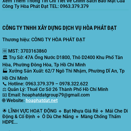
Xem Thêm Thông Tin Chi Tiết Về Chính Sách Bảo Mật Của
Công Ty Hòa Phát Đạt
TEL: 0963.379.379
CÔNG TY TNHH XÂY DỰNG DỊCH VỤ HÒA PHÁT ĐẠT
Thương hiệu: CÔNG TY HÒA PHÁT ĐẠT
🆔
MST:
3703163860
🏛️
Trụ Sở:
47A Ống Nước D1800, Thô D2400 Khu Phố Tân
Hòa, Phường Đông Hòa, Tp Hồ Chí Minh
🏭
Xưởng Sản Xuất:
62/7 Ngô Thì Nhậm, Phường Dĩ An, Tp
Hồ Chí Minh
📞
Hotline:
0963.379.379 – 0978.322.622
⚖️
Quản Lý:
Thuế Cơ Sở 26 Thành Phố Hồ Chí Minh
📧
Email:
hoaphatdatgroup79@gmail.com
🌐
Website:
hoaphatdat.net
🌟
LĨNH VỰC HOẠT ĐỘNG
🔹 Bạt Nhựa Giá Rẻ 🔹 Mái Che Di
Động & Cố Định 🔹 Ô Dù Che Nắng 🔹 Màng Chống Thấm
HDPE...