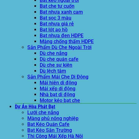
Bạt kéo ngoài trời
Bạt che tự cuốn
Bạt nhựa xanh cam
Bạt sọc 3 màu
Bạt nhựa giá rẻ
Bạt lót ao hồ
Bạt nhựa đen HDPE
Màng chống thấm HDPE
Sản Phẩm Dù Che Ngoài Trời
Dù che nắng
Dù che quán cafe
Dù che sự kiện
Dù lệch tâm
Sản Phẩm Mái Che Di Động
Mái hiên di động
Mái xếp di động
Nhà bạt di động
Motor kéo bạt che
Dự Án Hòa Phát Đạt
Lưới che nắng
Màng phủ nông nghiệp
Bạt Kéo Quán Cafe
Bạt Kéo Sân Trường
Thi Công Mái Xếp Hà Nội