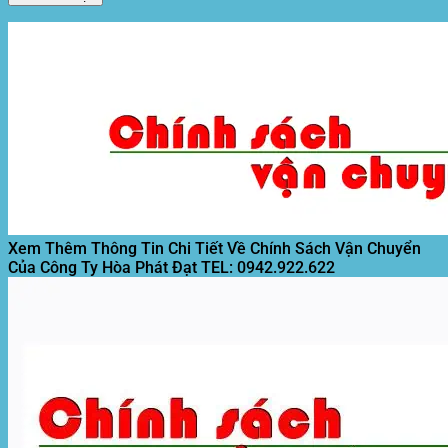
Xem Thêm Thông Tin Chi Tiết Về Chính Sách Vận Chuyển
Của Công Ty Hòa Phát Đạt
TEL: 0942.922.622