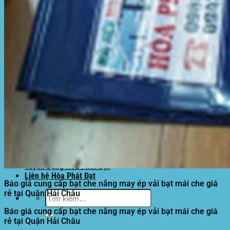
Motor kéo bạt che
Dự Án Hòa Phát Đạt
Lưới che nắng
Màng phủ nông nghiệp
Bạt Kéo Quán Cafe
Bạt Kéo Sân Trường
Thi Công Mái Xếp Hà Nội
Thi Công Mái Xếp TPHCM
Thi Công Mái Xếp Bình Dương
Thi Công Mái Xếp Biên Hòa
Tin tức
Hoạt động
May bạt mái che
Thi công bạt lót lồ
Thay bạt áo dù
Thay bạt mái che
Thi công mái tôn
Tuyển Dụng Hòa Phát Đạt
Liên hệ Hòa Phát Đạt
Báo giá cung cấp bạt che nắng may ép vải bạt mái che giá
rẻ tại Quận Hải Châu
Tìm
kiếm:
Báo giá cung cấp bạt che nắng may ép vải bạt mái che giá
rẻ tại Quận Hải Châu