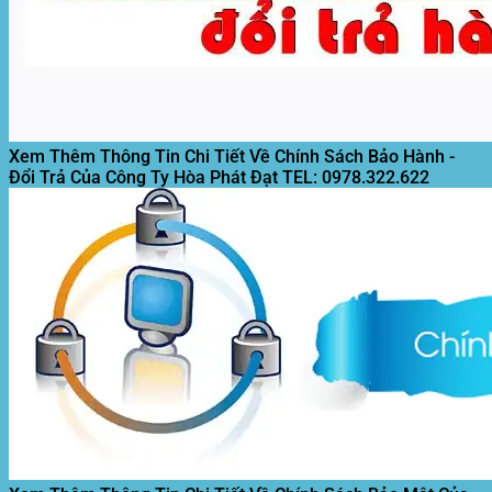
Xem Thêm Thông Tin Chi Tiết Về Chính Sách Bảo Hành -
Đổi Trả Của Công Ty Hòa Phát Đạt
TEL: 0978.322.622