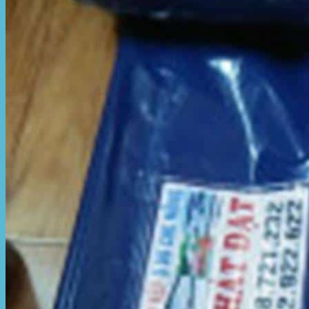
Hòa Phát Đạt
Giới thiệu Hòa Phát Đạt
Sản Phẩm
Sản Phẩm Bạt Che Ngoài Trời
Bạt che nắng mưa
Bạt kéo ngoài trời
Bạt che tự cuốn
Bạt nhựa xanh cam
Bạt sọc 3 màu
Bạt nhựa giá rẻ
Bạt lót ao hồ
Bạt nhựa đen HDPE
Màng chống thấm HDPE
Sản Phẩm Dù Che Ngoài Trời
Dù che nắng
Dù che quán cafe
Dù che sự kiện
Dù lệch tâm
Sản Phẩm Mái Che Di Động
Mái hiên di động
Mái xếp di động
Nhà bạt di động