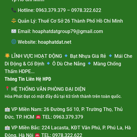
Hotline:
0963.379.379 – 0978.322.622
Quản Lý:
Thuế Cơ Sở 26 Thành Phố Hồ Chí Minh
Email:
hoaphatdatgroup79@gmail.com
Website:
hoaphatdat.net
LĨNH VỰC HOẠT ĐỘNG
Bạt Nhựa Giá Rẻ
Mái Che
Di Động & Cố Định
Ô Dù Che Nắng
Màng Chống
Thấm HDPE...
Thông Tin Liên Hệ HPD
HỆ THỐNG VĂN PHÒNG ĐẠI DIỆN
Hòa Phát Đạt có mặt đầy đủ tại 63 tỉnh thành trên toàn quốc.
VP Miền Nam:
26 Đường Số 10, P. Trường Thọ, Thủ
Đức, TP. HCM
TEL: 0963.379.379
VP Miền Bắc:
224 Lacasta, KĐT Văn Phú, P. Phú La, Hà
Đông, Hà Nội
TEL: 0978.322.622