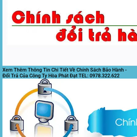
Xem Thêm Thông Tin Chi Tiết Về Chính Sách Bảo Hành -
Đổi Trả Của Công Ty Hòa Phát Đạt
TEL: 0978.322.622