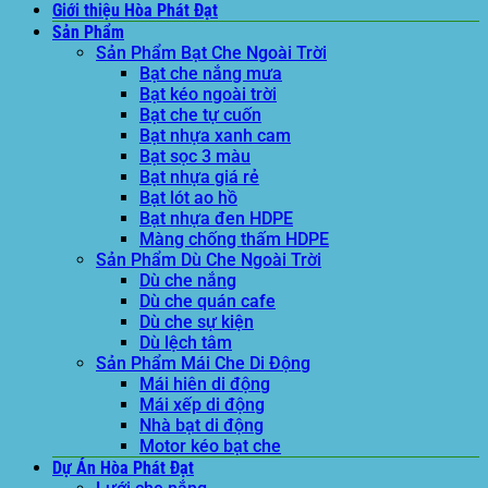
Giới thiệu Hòa Phát Đạt
Sản Phẩm
Sản Phẩm Bạt Che Ngoài Trời
Bạt che nắng mưa
Bạt kéo ngoài trời
Bạt che tự cuốn
Bạt nhựa xanh cam
Bạt sọc 3 màu
Bạt nhựa giá rẻ
Bạt lót ao hồ
Bạt nhựa đen HDPE
Màng chống thấm HDPE
Sản Phẩm Dù Che Ngoài Trời
Dù che nắng
Dù che quán cafe
Dù che sự kiện
Dù lệch tâm
Sản Phẩm Mái Che Di Động
Mái hiên di động
Mái xếp di động
Nhà bạt di động
Motor kéo bạt che
Dự Án Hòa Phát Đạt