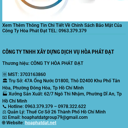
Xem Thêm Thông Tin Chi Tiết Về Chính Sách Bảo Mật Của
Công Ty Hòa Phát Đạt
TEL: 0963.379.379
CÔNG TY TNHH XÂY DỰNG DỊCH VỤ HÒA PHÁT ĐẠT
Thương hiệu: CÔNG TY HÒA PHÁT ĐẠT
🆔
MST:
3703163860
🏛️
Trụ Sở:
47A Ống Nước D1800, Thô D2400 Khu Phố Tân
Hòa, Phường Đông Hòa, Tp Hồ Chí Minh
🏭
Xưởng Sản Xuất:
62/7 Ngô Thì Nhậm, Phường Dĩ An, Tp
Hồ Chí Minh
📞
Hotline:
0963.379.379 – 0978.322.622
⚖️
Quản Lý:
Thuế Cơ Sở 26 Thành Phố Hồ Chí Minh
📧
Email:
hoaphatdatgroup79@gmail.com
🌐
Website:
hoaphatdat.net