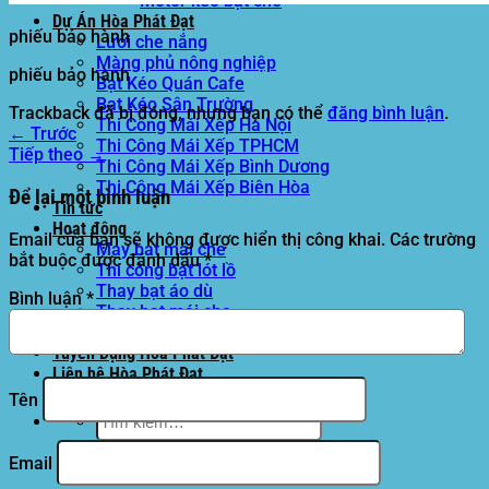
Motor kéo bạt che
Dự Án Hòa Phát Đạt
phiếu bảo hành
Lưới che nắng
Màng phủ nông nghiệp
phiếu bảo hành
Bạt Kéo Quán Cafe
Bạt Kéo Sân Trường
Trackback đã bị đóng, nhưng bạn có thể
đăng bình luận
.
Thi Công Mái Xếp Hà Nội
←
Trước
Thi Công Mái Xếp TPHCM
Tiếp theo
→
Thi Công Mái Xếp Bình Dương
Thi Công Mái Xếp Biên Hòa
Để lại một bình luận
Tin tức
Hoạt động
Email của bạn sẽ không được hiển thị công khai.
Các trường
May bạt mái che
bắt buộc được đánh dấu
*
Thi công bạt lót lồ
Thay bạt áo dù
Bình luận
*
Thay bạt mái che
Thi công mái tôn
Tuyển Dụng Hòa Phát Đạt
Liên hệ Hòa Phát Đạt
Tên
Tìm
kiếm:
Email