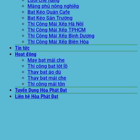
Lưới che nắng
Màng phủ nông nghiệp
Bạt Kéo Quán Cafe
Bạt Kéo Sân Trường
Thi Công Mái Xếp Hà Nội
Thi Công Mái Xếp TPHCM
Thi Công Mái Xếp Bình Dương
Thi Công Mái Xếp Biên Hòa
Tin tức
Hoạt động
May bạt mái che
Thi công bạt lót lồ
Thay bạt áo dù
Thay bạt mái che
Thi công mái tôn
Tuyển Dụng Hòa Phát Đạt
Liên hệ Hòa Phát Đạt