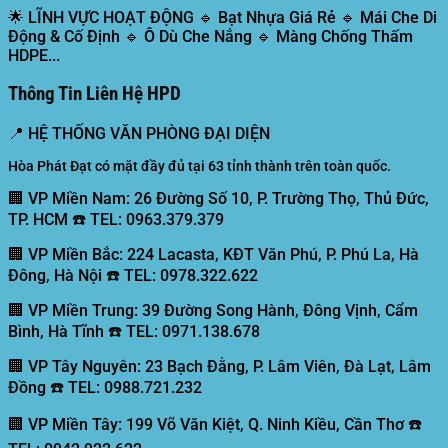
🌟
LĨNH VỰC HOẠT ĐỘNG
🔹 Bạt Nhựa Giá Rẻ 🔹 Mái Che Di
Động & Cố Định 🔹 Ô Dù Che Nắng 🔹 Màng Chống Thấm
HDPE...
Thông Tin Liên Hệ HPD
📍
HỆ THỐNG VĂN PHÒNG ĐẠI DIỆN
Hòa Phát Đạt có mặt đầy đủ tại 63 tỉnh thành trên toàn quốc.
🏢 VP Miền Nam:
26 Đường Số 10, P. Trường Thọ, Thủ Đức,
TP. HCM ☎️ TEL: 0963.379.379
🏢 VP Miền Bắc:
224 Lacasta, KĐT Văn Phú, P. Phú La, Hà
Đông, Hà Nội ☎️ TEL: 0978.322.622
🏢 VP Miền Trung:
39 Đường Song Hành, Đông Vịnh, Cẩm
Bình, Hà Tĩnh ☎️ TEL: 0971.138.678
🏢 VP Tây Nguyên:
23 Bạch Đằng, P. Lâm Viên, Đà Lạt, Lâm
Đồng ☎️ TEL: 0988.721.232
🏢 VP Miền Tây:
199 Võ Văn Kiệt, Q. Ninh Kiều, Cần Thơ ☎️