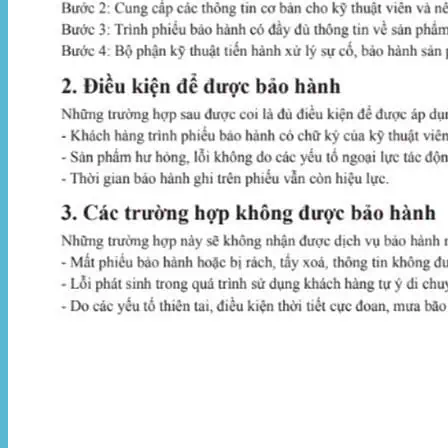
Hòa Phát Đạt
Giới thiệu Hòa Phát Đạt
Sản Phẩm
Sản Phẩm Bạt Che Ngoài Trời
Bạt che nắng mưa
Bạt kéo ngoài trời
Bạt che tự cuốn
Bạt nhựa xanh cam
Bạt sọc 3 màu
Bạt nhựa giá rẻ
Bạt lót ao hồ
Bạt nhựa đen HDPE
Màng chống thấm HDPE
Sản Phẩm Dù Che Ngoài Trời
Dù che nắng
Dù che quán cafe
Dù che sự kiện
Dù lệch tâm
Sản Phẩm Mái Che Di Động
Mái hiên di động
Mái xếp di động
Nhà bạt di động