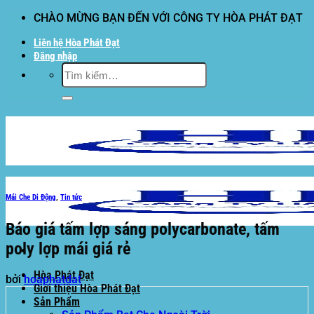
Bỏ
CHÀO MỪNG BẠN ĐẾN VỚI CÔNG TY HÒA PHÁT ĐẠT
qua
Liên hệ Hòa Phát Đạt
nội
Đăng nhập
dung
Tìm
kiếm:
Mái Che Di Động
,
Tin tức
Báo giá tấm lợp sáng polycarbonate, tấm
poly lợp mái giá rẻ
Hòa Phát Đạt
bởi
hoaphatdat
Giới thiệu Hòa Phát Đạt
Sản Phẩm