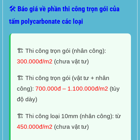
🛠️ Báo giá về phần thi công trọn gói của
tấm polycarbonate các loại
🏗️ Thi công trọn gói (nhân công):
300.000đ/m2
(chưa vật tư)
🏗️ Thi công trọn gói (vật tư + nhân
công):
700.000đ – 1.100.000đ/m2
(tùy
độ dày)
🏗️ Thi công loại 10mm (nhân công): từ
450.000đ/m2
(chưa vật tư)