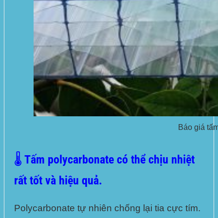
Báo giá tấm
🌡️ Tấm polycarbonate có thể chịu nhiệt
rất tốt và hiệu quả.
Polycarbonate tự nhiên chống lại tia cực tím
.