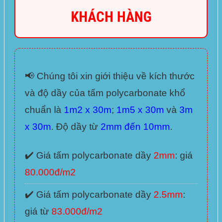
KHÁCH HÀNG
📢
Chúng tôi xin giới thiệu về kích thước
và độ dầy của tấm polycarbonate khổ
chuẩn là
1m2 x 30m
;
1m5 x 30m
và
3m
x 30m
. Độ dầy từ
2mm đến 10mm
.
✔️ Giá tấm polycarbonate dầy
2mm
: giá
80.000đ/m2
✔️ Giá tấm polycarbonate dầy
2.5mm
:
giá từ
83.000đ/m2