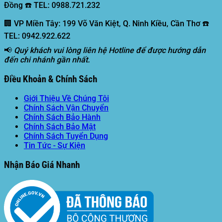
Đồng ☎️ TEL: 0988.721.232
🏢 VP Miền Tây:
199 Võ Văn Kiệt, Q. Ninh Kiều, Cần Thơ ☎️
TEL: 0942.922.622
📢
Quý khách vui lòng liên hệ Hotline để được hướng dẫn
đến chi nhánh gần nhất.
Điều Khoản & Chính Sách
Giới Thiệu Về Chúng Tôi
Chính Sách Vận Chuyển
Chính Sách Bảo Hành
Chính Sách Bảo Mật
Chính Sách Tuyển Dụng
Tin Tức - Sự Kiện
Nhận Báo Giá Nhanh