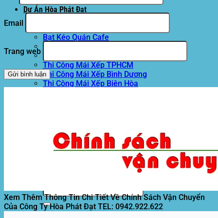
Motor kéo bạt che
Dự Án Hòa Phát Đạt
Lưới che nắng
Email
Màng phủ nông nghiệp
Bạt Kéo Quán Cafe
Bạt Kéo Sân Trường
Trang web
Thi Công Mái Xếp Hà Nội
Thi Công Mái Xếp TPHCM
Thi Công Mái Xếp Bình Dương
Thi Công Mái Xếp Biên Hòa
Tin tức
Hoạt động
May bạt mái che
Thi công bạt lót lồ
Thay bạt áo dù
Thay bạt mái che
Thi công mái tôn
Tuyển Dụng Hòa Phát Đạt
Liên hệ Hòa Phát Đạt
Tìm
kiếm:
Xem Thêm Thông Tin Chi Tiết Về Chính Sách Vận Chuyển
Của Công Ty Hòa Phát Đạt
TEL: 0942.922.622