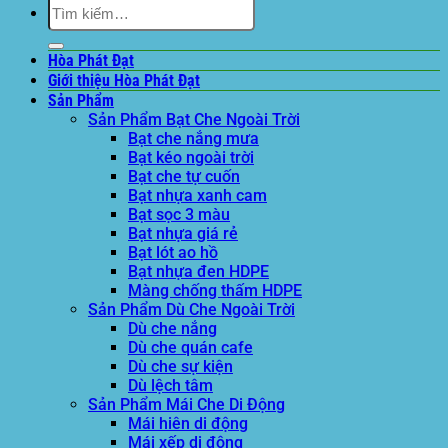
Tìm
kiếm:
Hòa Phát Đạt
Giới thiệu Hòa Phát Đạt
Sản Phẩm
Sản Phẩm Bạt Che Ngoài Trời
Bạt che nắng mưa
Bạt kéo ngoài trời
Bạt che tự cuốn
Bạt nhựa xanh cam
Bạt sọc 3 màu
Bạt nhựa giá rẻ
Bạt lót ao hồ
Bạt nhựa đen HDPE
Màng chống thấm HDPE
Sản Phẩm Dù Che Ngoài Trời
Dù che nắng
Dù che quán cafe
Dù che sự kiện
Dù lệch tâm
Sản Phẩm Mái Che Di Động
Mái hiên di động
Mái xếp di động