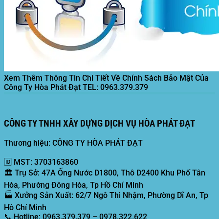
Xem Thêm Thông Tin Chi Tiết Về Chính Sách Bảo Mật Của
Công Ty Hòa Phát Đạt
TEL: 0963.379.379
CÔNG TY TNHH XÂY DỰNG DỊCH VỤ HÒA PHÁT ĐẠT
Thương hiệu: CÔNG TY HÒA PHÁT ĐẠT
🆔
MST:
3703163860
🏛️
Trụ Sở:
47A Ống Nước D1800, Thô D2400 Khu Phố Tân
Hòa, Phường Đông Hòa, Tp Hồ Chí Minh
🏭
Xưởng Sản Xuất:
62/7 Ngô Thì Nhậm, Phường Dĩ An, Tp
Hồ Chí Minh
📞
Hotline:
0963.379.379 – 0978.322.622