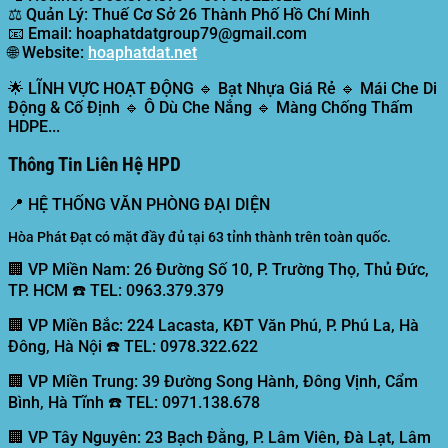
⚖️
Quản Lý:
Thuế Cơ Sở 26 Thành Phố Hồ Chí Minh
📧
Email:
hoaphatdatgroup79@gmail.com
🌐
Website:
hoaphatdat.net
🌟
LĨNH VỰC HOẠT ĐỘNG
🔹 Bạt Nhựa Giá Rẻ 🔹 Mái Che Di
Động & Cố Định 🔹 Ô Dù Che Nắng 🔹 Màng Chống Thấm
HDPE...
Thông Tin Liên Hệ HPD
📍
HỆ THỐNG VĂN PHÒNG ĐẠI DIỆN
Hòa Phát Đạt có mặt đầy đủ tại 63 tỉnh thành trên toàn quốc.
🏢 VP Miền Nam:
26 Đường Số 10, P. Trường Thọ, Thủ Đức,
TP. HCM ☎️ TEL: 0963.379.379
🏢 VP Miền Bắc:
224 Lacasta, KĐT Văn Phú, P. Phú La, Hà
Đông, Hà Nội ☎️ TEL: 0978.322.622
🏢 VP Miền Trung:
39 Đường Song Hành, Đông Vịnh, Cẩm
Bình, Hà Tĩnh ☎️ TEL: 0971.138.678
🏢 VP Tây Nguyên:
23 Bạch Đằng, P. Lâm Viên, Đà Lạt, Lâm