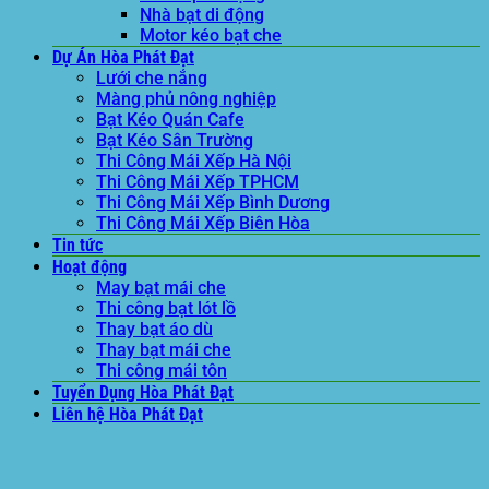
Nhà bạt di động
Motor kéo bạt che
Dự Án Hòa Phát Đạt
Lưới che nắng
Màng phủ nông nghiệp
Bạt Kéo Quán Cafe
Bạt Kéo Sân Trường
Thi Công Mái Xếp Hà Nội
Thi Công Mái Xếp TPHCM
Thi Công Mái Xếp Bình Dương
Thi Công Mái Xếp Biên Hòa
Tin tức
Hoạt động
May bạt mái che
Thi công bạt lót lồ
Thay bạt áo dù
Thay bạt mái che
Thi công mái tôn
Tuyển Dụng Hòa Phát Đạt
Liên hệ Hòa Phát Đạt