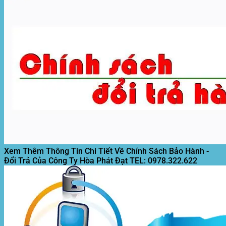
Xem Thêm Thông Tin Chi Tiết Về Chính Sách Bảo Hành -
Đổi Trả Của Công Ty Hòa Phát Đạt
TEL: 0978.322.622