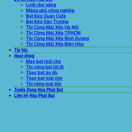
Lưới che nắng
Màng phủ nông nghiệp
Bạt Kéo Quán Cafe
Bạt Kéo Sân Trường
Thi Công Mái Xếp Hà Nội
Thi Công Mái Xếp TPHCM
Thi Công Mái Xếp Bình Dương
Thi Công Mái Xếp Biên Hòa
Tin tức
Hoạt động
May bạt mái che
Thi công bạt lót lồ
Thay bạt áo dù
Thay bạt mái che
Thi công mái tôn
Tuyển Dụng Hòa Phát Đạt
Liên hệ Hòa Phát Đạt