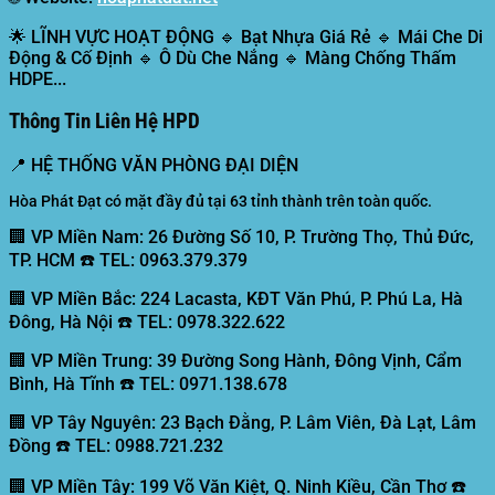
🌟
LĨNH VỰC HOẠT ĐỘNG
🔹 Bạt Nhựa Giá Rẻ 🔹 Mái Che Di
Động & Cố Định 🔹 Ô Dù Che Nắng 🔹 Màng Chống Thấm
HDPE...
Thông Tin Liên Hệ HPD
📍
HỆ THỐNG VĂN PHÒNG ĐẠI DIỆN
Hòa Phát Đạt có mặt đầy đủ tại 63 tỉnh thành trên toàn quốc.
🏢 VP Miền Nam:
26 Đường Số 10, P. Trường Thọ, Thủ Đức,
TP. HCM ☎️ TEL: 0963.379.379
🏢 VP Miền Bắc:
224 Lacasta, KĐT Văn Phú, P. Phú La, Hà
Đông, Hà Nội ☎️ TEL: 0978.322.622
🏢 VP Miền Trung:
39 Đường Song Hành, Đông Vịnh, Cẩm
Bình, Hà Tĩnh ☎️ TEL: 0971.138.678
🏢 VP Tây Nguyên:
23 Bạch Đằng, P. Lâm Viên, Đà Lạt, Lâm
Đồng ☎️ TEL: 0988.721.232
🏢 VP Miền Tây:
199 Võ Văn Kiệt, Q. Ninh Kiều, Cần Thơ ☎️