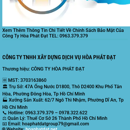
Xem Thêm Thông Tin Chi Tiết Về Chính Sách Bảo Mật Của
Công Ty Hòa Phát Đạt
TEL: 0963.379.379
CÔNG TY TNHH XÂY DỰNG DỊCH VỤ HÒA PHÁT ĐẠT
Thương hiệu: CÔNG TY HÒA PHÁT ĐẠT
🆔
MST:
3703163860
🏛️
Trụ Sở:
47A Ống Nước D1800, Thô D2400 Khu Phố Tân
Hòa, Phường Đông Hòa, Tp Hồ Chí Minh
🏭
Xưởng Sản Xuất:
62/7 Ngô Thì Nhậm, Phường Dĩ An, Tp
Hồ Chí Minh
📞
Hotline:
0963.379.379 – 0978.322.622
⚖️
Quản Lý:
Thuế Cơ Sở 26 Thành Phố Hồ Chí Minh
📧
Email:
hoaphatdatgroup79@gmail.com
🌐
Website:
hoaphatdat.net