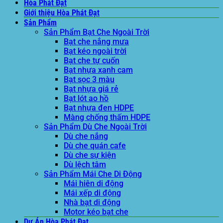
Hòa Phát Đạt
Giới thiệu Hòa Phát Đạt
Sản Phẩm
Sản Phẩm Bạt Che Ngoài Trời
Bạt che nắng mưa
Bạt kéo ngoài trời
Bạt che tự cuốn
Bạt nhựa xanh cam
Bạt sọc 3 màu
Bạt nhựa giá rẻ
Bạt lót ao hồ
Bạt nhựa đen HDPE
Màng chống thấm HDPE
Sản Phẩm Dù Che Ngoài Trời
Dù che nắng
Dù che quán cafe
Dù che sự kiện
Dù lệch tâm
Sản Phẩm Mái Che Di Động
Mái hiên di động
Mái xếp di động
Nhà bạt di động
Motor kéo bạt che
Dự Án Hòa Phát Đạt