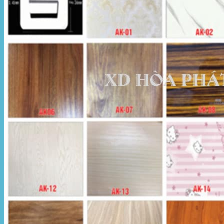
Hòa Phát Đạt
Giới thiệu Hòa Phát Đạt
Sản Phẩm
Sản Phẩm Bạt Che Ngoài Trời
Bạt che nắng mưa
Bạt kéo ngoài trời
Bạt che tự cuốn
Bạt nhựa xanh cam
Bạt sọc 3 màu
Bạt nhựa giá rẻ
Bạt lót ao hồ
Bạt nhựa đen HDPE
Màng chống thấm HDPE
Sản Phẩm Dù Che Ngoài Trời
Dù che nắng
Dù che quán cafe
Dù che sự kiện
Dù lệch tâm
Sản Phẩm Mái Che Di Động
Mái hiên di động
Mái xếp di động
Nhà bạt di động