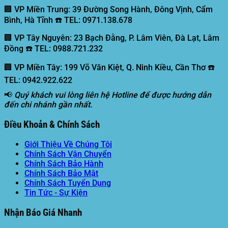
🏢 VP Miền Trung:
39 Đường Song Hành, Đông Vịnh, Cẩm
Bình, Hà Tĩnh ☎️ TEL: 0971.138.678
🏢 VP Tây Nguyên:
23 Bạch Đằng, P. Lâm Viên, Đà Lạt, Lâm
Đồng ☎️ TEL: 0988.721.232
🏢 VP Miền Tây:
199 Võ Văn Kiệt, Q. Ninh Kiều, Cần Thơ ☎️
TEL: 0942.922.622
📢
Quý khách vui lòng liên hệ Hotline để được hướng dẫn
đến chi nhánh gần nhất.
Điều Khoản & Chính Sách
Giới Thiệu Về Chúng Tôi
Chính Sách Vận Chuyển
Chính Sách Bảo Hành
Chính Sách Bảo Mật
Chính Sách Tuyển Dụng
Tin Tức - Sự Kiện
Nhận Báo Giá Nhanh