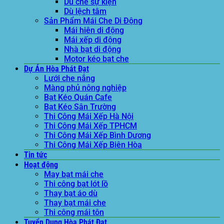
Dù che sự kiện
Dù lệch tâm
Sản Phẩm Mái Che Di Động
Mái hiên di động
Mái xếp di động
Nhà bạt di động
Motor kéo bạt che
Dự Án Hòa Phát Đạt
Lưới che nắng
Màng phủ nông nghiệp
Bạt Kéo Quán Cafe
Bạt Kéo Sân Trường
Thi Công Mái Xếp Hà Nội
Thi Công Mái Xếp TPHCM
Thi Công Mái Xếp Bình Dương
Thi Công Mái Xếp Biên Hòa
Tin tức
Hoạt động
May bạt mái che
Thi công bạt lót lồ
Thay bạt áo dù
Thay bạt mái che
Thi công mái tôn
Tuyển Dụng Hòa Phát Đạt