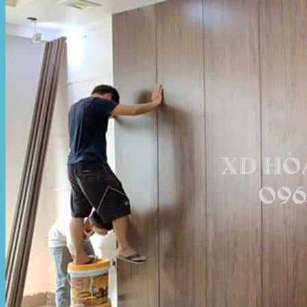
Hòa Phát Đạt
Giới thiệu Hòa Phát Đạt
Sản Phẩm
Sản Phẩm Bạt Che Ngoài Trời
Bạt che nắng mưa
Bạt kéo ngoài trời
Bạt che tự cuốn
Bạt nhựa xanh cam
Bạt sọc 3 màu
Bạt nhựa giá rẻ
Bạt lót ao hồ
Bạt nhựa đen HDPE
Màng chống thấm HDPE
Sản Phẩm Dù Che Ngoài Trời
Dù che nắng
Dù che quán cafe
Dù che sự kiện
Dù lệch tâm
Sản Phẩm Mái Che Di Động
Mái hiên di động
Mái xếp di động
Nhà bạt di động