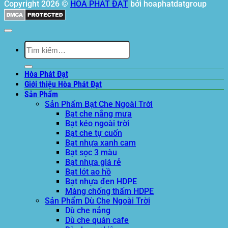
Copyright 2026 ©
HÒA PHÁT ĐẠT
bởi hoaphatdatgroup
Tìm
kiếm:
Hòa Phát Đạt
Giới thiệu Hòa Phát Đạt
Sản Phẩm
Sản Phẩm Bạt Che Ngoài Trời
Bạt che nắng mưa
Bạt kéo ngoài trời
Bạt che tự cuốn
Bạt nhựa xanh cam
Bạt sọc 3 màu
Bạt nhựa giá rẻ
Bạt lót ao hồ
Bạt nhựa đen HDPE
Màng chống thấm HDPE
Sản Phẩm Dù Che Ngoài Trời
Dù che nắng
Dù che quán cafe