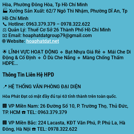
Hòa, Phường Đông Hòa, Tp Hồ Chí Minh
🏭
Xưởng Sản Xuất:
62/7 Ngô Thì Nhậm, Phường Dĩ An, Tp
Hồ Chí Minh
📞
Hotline:
0963.379.379 – 0978.322.622
⚖️
Quản Lý:
Thuế Cơ Sở 26 Thành Phố Hồ Chí Minh
📧
Email:
hoaphatdatgroup79@gmail.com
🌐
Website:
hoaphatdat.net
🌟
LĨNH VỰC HOẠT ĐỘNG
🔹 Bạt Nhựa Giá Rẻ 🔹 Mái Che Di
Động & Cố Định 🔹 Ô Dù Che Nắng 🔹 Màng Chống Thấm
HDPE...
Thông Tin Liên Hệ HPD
📍
HỆ THỐNG VĂN PHÒNG ĐẠI DIỆN
Hòa Phát Đạt có mặt đầy đủ tại 63 tỉnh thành trên toàn quốc.
🏢 VP Miền Nam:
26 Đường Số 10, P. Trường Thọ, Thủ Đức,
TP. HCM ☎️ TEL: 0963.379.379
🏢 VP Miền Bắc:
224 Lacasta, KĐT Văn Phú, P. Phú La, Hà
Đông, Hà Nội ☎️ TEL: 0978.322.622