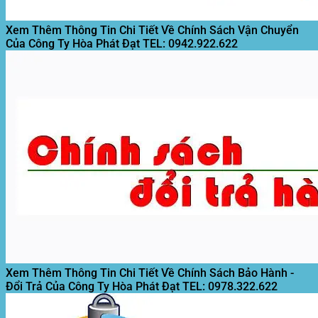
Xem Thêm Thông Tin Chi Tiết Về Chính Sách Vận Chuyển
Của Công Ty Hòa Phát Đạt
TEL: 0942.922.622
Xem Thêm Thông Tin Chi Tiết Về Chính Sách Bảo Hành -
Đổi Trả Của Công Ty Hòa Phát Đạt
TEL: 0978.322.622