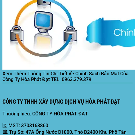
Xem Thêm Thông Tin Chi Tiết Về Chính Sách Bảo Mật Của
Công Ty Hòa Phát Đạt
TEL: 0963.379.379
CÔNG TY TNHH XÂY DỰNG DỊCH VỤ HÒA PHÁT ĐẠT
Thương hiệu: CÔNG TY HÒA PHÁT ĐẠT
🆔
MST:
3703163860
🏛️
Trụ Sở:
47A Ống Nước D1800, Thô D2400 Khu Phố Tân