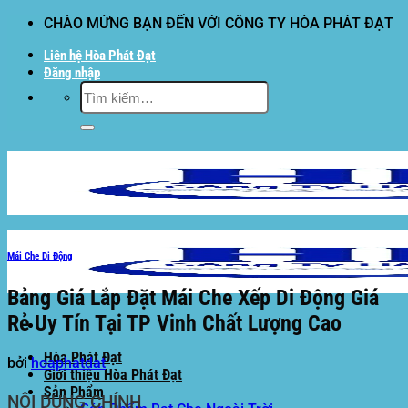
Bỏ
CHÀO MỪNG BẠN ĐẾN VỚI CÔNG TY HÒA PHÁT ĐẠT
qua
Liên hệ Hòa Phát Đạt
nội
Đăng nhập
dung
Tìm
kiếm:
Mái Che Di Động
Bảng Giá Lắp Đặt Mái Che Xếp Di Động Giá
Rẻ Uy Tín Tại TP Vinh Chất Lượng Cao
Hòa Phát Đạt
bởi
hoaphatdat
Giới thiệu Hòa Phát Đạt
Sản Phẩm
NỘI DUNG CHÍNH