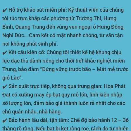
✔️
Hỗ trợ khảo sát miễn phí:
Kỹ thuật viên của chúng
tôi túc trực khắp các phường từ Trường Thi, Hưng
Bình, Quang Trung đến vùng ven ngoại ô Hưng Đông,
Nghi Đức… Cam kết có mặt nhanh chóng, tư vấn tận
nơi không phát sinh phí.
✔️
Kết cấu kiên cố:
Chúng tôi thiết kế hệ khung chịu
lực đặc thù dành riêng cho thời tiết khắc nghiệt miền
Trung, bảo đảm “Đứng vững trước bão – Mát mẻ trước
gió Lào”.
✔️
Sản xuất trực tiếp, không qua trung gian:
Hòa Phát
Đạt có xưởng may ép bạt quy mô lớn, linh kiện nhập
số lượng lớn, đảm bảo giá thành luôn rẻ nhất cho các
chủ quán nhậu, nhà hàng.
✔️
Bảo hành lâu dài, tận tâm:
Chế độ bảo hành 12 – 36
tháng rõ ràng. Nếu bạt bị kẹt ròng rọc, rách do tự nhiên