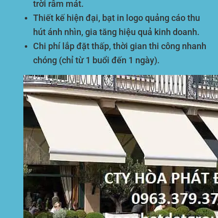
trời râm mát.
Thiết kế hiện đại, bạt in logo quảng cáo thu
hút ánh nhìn, gia tăng hiệu quả kinh doanh.
Chi phí lắp đặt thấp, thời gian thi công nhanh
chóng (chỉ từ 1 buổi đến 1 ngày).