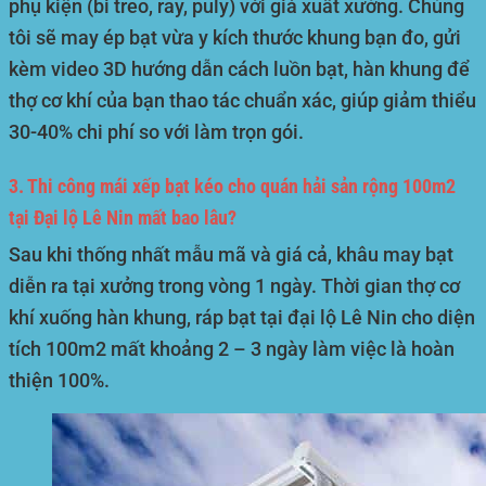
phụ kiện (bi treo, ray, puly) với giá xuất xưởng. Chúng
tôi sẽ may ép bạt vừa y kích thước khung bạn đo, gửi
kèm video 3D hướng dẫn cách luồn bạt, hàn khung để
thợ cơ khí của bạn thao tác chuẩn xác, giúp giảm thiểu
30-40% chi phí so với làm trọn gói.
3. Thi công mái xếp bạt kéo cho quán hải sản rộng 100m2
tại Đại lộ Lê Nin mất bao lâu?
Sau khi thống nhất mẫu mã và giá cả, khâu may bạt
diễn ra tại xưởng trong vòng 1 ngày. Thời gian thợ cơ
khí xuống hàn khung, ráp bạt tại đại lộ Lê Nin cho diện
tích 100m2 mất khoảng 2 – 3 ngày làm việc là hoàn
thiện 100%.