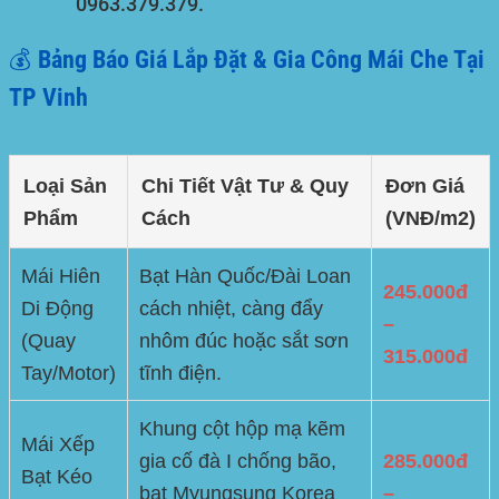
0963.379.379
.
💰 Bảng Báo Giá Lắp Đặt & Gia Công Mái Che Tại
TP Vinh
Loại Sản
Chi Tiết Vật Tư & Quy
Đơn Giá
Phẩm
Cách
(VNĐ/m2)
Mái Hiên
Bạt Hàn Quốc/Đài Loan
245.000đ
Di Động
cách nhiệt, càng đẩy
–
(Quay
nhôm đúc hoặc sắt sơn
315.000đ
Tay/Motor)
tĩnh điện.
Khung cột hộp mạ kẽm
Mái Xếp
gia cố đà I chống bão,
285.000đ
Bạt Kéo
bạt Myungsung Korea
–