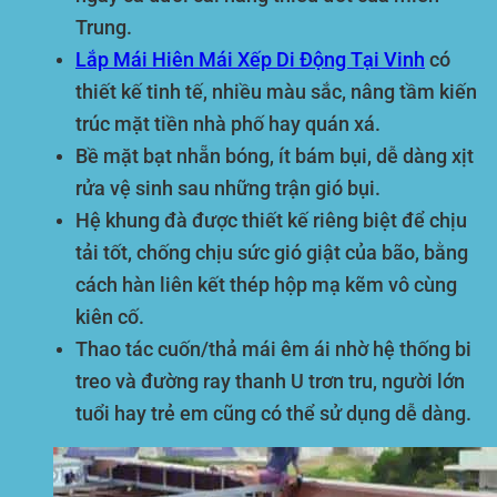
Trung.
Lắp Mái Hiên Mái Xếp Di Động Tại Vinh
có
thiết kế tinh tế, nhiều màu sắc, nâng tầm kiến
trúc mặt tiền nhà phố hay quán xá.
Bề mặt bạt nhẵn bóng, ít bám bụi, dễ dàng xịt
rửa vệ sinh sau những trận gió bụi.
Hệ khung đà được thiết kế riêng biệt để chịu
tải tốt, chống chịu sức gió giật của bão, bằng
cách hàn liên kết thép hộp mạ kẽm vô cùng
kiên cố.
Thao tác cuốn/thả mái êm ái nhờ hệ thống bi
treo và đường ray thanh U trơn tru, người lớn
tuổi hay trẻ em cũng có thể sử dụng dễ dàng.