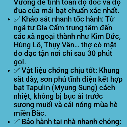
Vương để tính toán độ dốc và độ
đua của mái bạt chuẩn xác nhất.
✅
Khảo sát nhanh tốc hành:
Từ
ngã tư Gia Cẩm trung tâm đến
các xã ngoại thành như Kim Đức,
Hùng Lô, Thụy Vân… thợ có mặt
đo đạc tận nơi chỉ sau 30 phút
gọi.
✅
Vật liệu chống chịu tốt:
Khung
sắt dày, sơn phủ tĩnh điện kết hợp
bạt Tapulin (Myung Sung) cách
nhiệt, không bị bục ải trước
sương muối và cái nóng mùa hè
miền Bắc.
✅
Bảo hành tại nhà nhanh chóng: