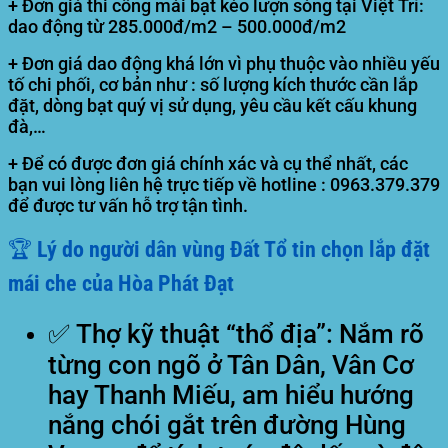
+ Đơn giá thi công mái bạt kéo lượn sóng tại Việt Trì:
dao động từ 285.000đ/m2 – 500.000đ/m2
+ Đơn giá dao động khá lớn vì phụ thuộc vào nhiều yếu
tố chi phối, cơ bản như : số lượng kích thước cần lắp
đặt, dòng bạt quý vị sử dụng, yêu cầu kết cấu khung
đà,…
+ Để có được đơn giá chính xác và cụ thể nhất, các
bạn vui lòng liên hệ trực tiếp về hotline :
0963.379.379
để được tư vấn hỗ trợ tận tình.
🏆 Lý do người dân vùng Đất Tổ tin chọn lắp đặt
mái che của Hòa Phát Đạt
✅
Thợ kỹ thuật “thổ địa”:
Nắm rõ
từng con ngõ ở Tân Dân, Vân Cơ
hay Thanh Miếu, am hiểu hướng
nắng chói gắt trên đường Hùng