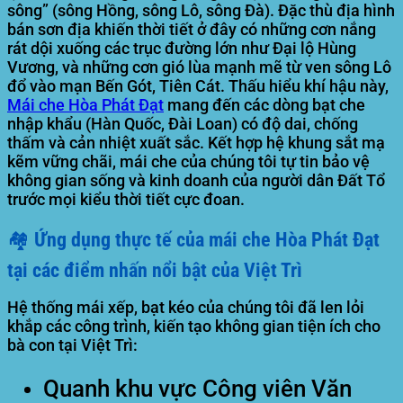
sông” (sông Hồng, sông Lô, sông Đà). Đặc thù địa hình
bán sơn địa khiến thời tiết ở đây có những cơn nắng
rát dội xuống các trục đường lớn như Đại lộ Hùng
Vương, và những cơn gió lùa mạnh mẽ từ ven sông Lô
đổ vào mạn Bến Gót, Tiên Cát. Thấu hiểu khí hậu này,
Mái che Hòa Phát Đạt
mang đến các dòng bạt che
nhập khẩu (Hàn Quốc, Đài Loan) có độ dai, chống
thấm và cản nhiệt xuất sắc. Kết hợp hệ khung sắt mạ
kẽm vững chãi, mái che của chúng tôi tự tin bảo vệ
không gian sống và kinh doanh của người dân Đất Tổ
trước mọi kiểu thời tiết cực đoan.
🏘️ Ứng dụng thực tế của mái che Hòa Phát Đạt
tại các điểm nhấn nổi bật của Việt Trì
Hệ thống mái xếp, bạt kéo của chúng tôi đã len lỏi
khắp các công trình, kiến tạo không gian tiện ích cho
bà con tại Việt Trì:
Quanh khu vực Công viên Văn