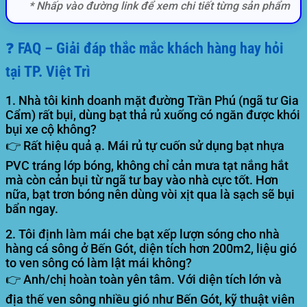
* Nhấp vào đường link để xem chi tiết từng sản phẩm
❓ FAQ – Giải đáp thắc mắc khách hàng hay hỏi
tại TP. Việt Trì
1. Nhà tôi kinh doanh mặt đường Trần Phú (ngã tư Gia
Cẩm) rất bụi, dùng bạt thả rủ xuống có ngăn được khói
bụi xe cộ không?
👉 Rất hiệu quả ạ. Mái rủ tự cuốn sử dụng bạt nhựa
PVC tráng lớp bóng, không chỉ cản mưa tạt nắng hắt
mà còn cản bụi từ ngã tư bay vào nhà cực tốt. Hơn
nữa, bạt trơn bóng nên dùng vòi xịt qua là sạch sẽ bụi
bẩn ngay.
2. Tôi định làm mái che bạt xếp lượn sóng cho nhà
hàng cá sông ở Bến Gót, diện tích hơn 200m2, liệu gió
to ven sông có làm lật mái không?
👉 Anh/chị hoàn toàn yên tâm. Với diện tích lớn và
địa thế ven sông nhiều gió như Bến Gót, kỹ thuật viên