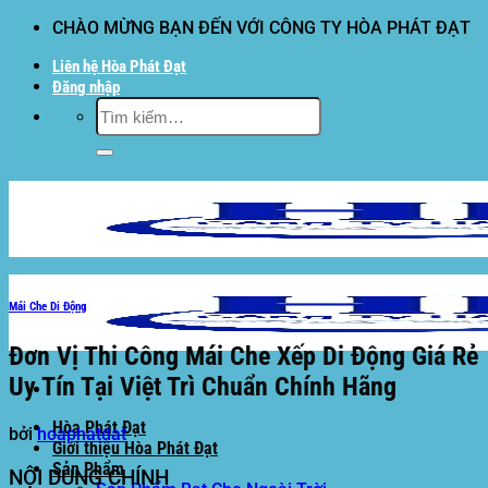
Bỏ
CHÀO MỪNG BẠN ĐẾN VỚI CÔNG TY HÒA PHÁT ĐẠT
qua
Liên hệ Hòa Phát Đạt
nội
Đăng nhập
dung
Tìm
kiếm:
Mái Che Di Động
Đơn Vị Thi Công Mái Che Xếp Di Động Giá Rẻ
Uy Tín Tại Việt Trì Chuẩn Chính Hãng
Hòa Phát Đạt
bởi
hoaphatdat
Giới thiệu Hòa Phát Đạt
Sản Phẩm
NỘI DUNG CHÍNH