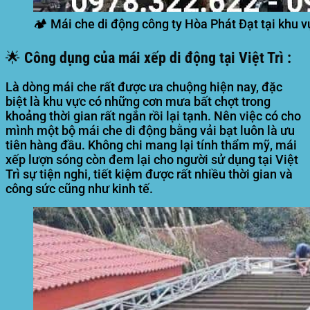
🏕️ Mái che di động công ty Hòa Phát Đạt tại khu 
🌟 Công dụng của mái xếp di động tại Việt Trì :
Là dòng mái che rất được ưa chuộng hiện nay, đặc
biệt là khu vực có những cơn mưa bất chợt trong
khoảng thời gian rất ngắn rồi lại tạnh. Nên việc có cho
mình một bộ mái che di động bằng vải bạt luôn là ưu
tiên hàng đầu. Không chi mang lại tính thẩm mỹ, mái
xếp lượn sóng còn đem lại cho người sử dụng tại Việt
Trì sự tiện nghi, tiết kiệm được rất nhiều thời gian và
công sức cũng như kinh tế.