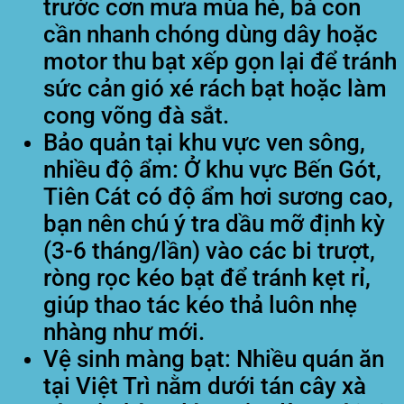
trước cơn mưa mùa hè, bà con
cần nhanh chóng dùng dây hoặc
motor thu bạt xếp gọn lại để tránh
sức cản gió xé rách bạt hoặc làm
cong võng đà sắt.
Bảo quản tại khu vực ven sông,
nhiều độ ẩm:
Ở khu vực Bến Gót,
Tiên Cát có độ ẩm hơi sương cao,
bạn nên chú ý tra dầu mỡ định kỳ
(3-6 tháng/lần) vào các bi trượt,
ròng rọc kéo bạt để tránh kẹt rỉ,
giúp thao tác kéo thả luôn nhẹ
nhàng như mới.
Vệ sinh màng bạt:
Nhiều quán ăn
tại Việt Trì nằm dưới tán cây xà