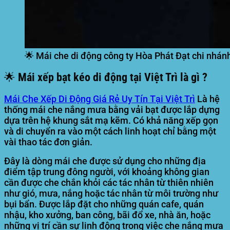
🌟 Mái che di động công ty Hòa Phát Đạt chi nhánh
🌟 Mái xếp bạt kéo di động tại Việt Trì là gì ?
Mái Che Xếp Di Động Giá Rẻ Uy Tín Tại Việt Trì
Là hệ
thống mái che nắng mưa bằng vải bạt được lắp dựng
dựa trên hệ khung sắt mạ kẽm. Có khả năng xếp gọn
và di chuyển ra vào một cách linh hoạt chỉ bằng một
vài thao tác đơn giản.
Đây là dòng mái che được sử dụng cho những địa
điểm tập trung đông người, với khoảng không gian
cần được che chắn khỏi các tác nhân từ thiên nhiên
như gió, mưa, nắng hoặc tác nhân từ môi trường như
bụi bẩn. Được lắp đặt cho những quán cafe, quán
nhậu, kho xưởng, ban công, bãi đổ xe, nhà ăn, hoặc
những vị trí cần sự linh động trong việc che nắng mưa