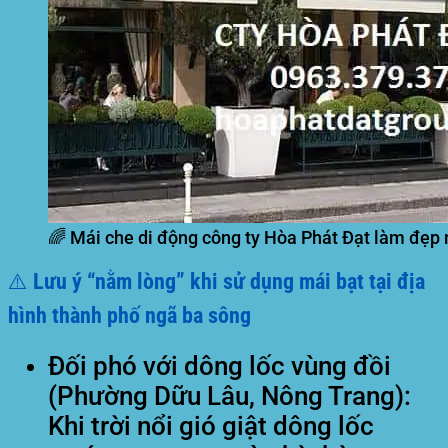
🌈 Mái che di động công ty Hòa Phát Đạt làm đẹp 
⚠️ Lưu ý “nằm lòng” khi sử dụng mái bạt tại địa
hình thành phố ngã ba sông
Đối phó với dông lốc vùng đồi
(Phường Dữu Lâu, Nông Trang):
Khi trời nổi gió giật dông lốc