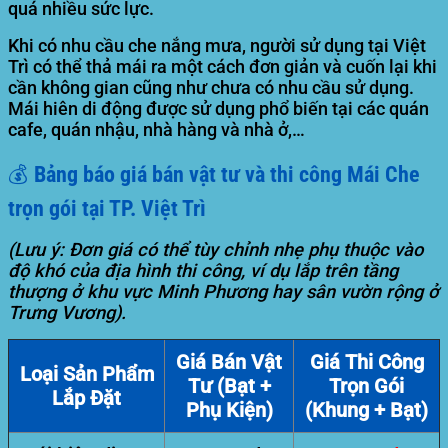
quá nhiều sức lực.
Khi có nhu cầu che nắng mưa, người sử dụng tại Việt
Trì có thể thả mái ra một cách đơn giản và cuốn lại khi
cần không gian cũng như chưa có nhu cầu sử dụng.
Mái hiên di động được sử dụng phổ biến tại các quán
cafe, quán nhậu, nhà hàng và nhà ở,…
💰 Bảng báo giá bán vật tư và thi công Mái Che
trọn gói tại TP. Việt Trì
(Lưu ý: Đơn giá có thể tùy chỉnh nhẹ phụ thuộc vào
độ khó của địa hình thi công, ví dụ lắp trên tầng
thượng ở khu vực Minh Phương hay sân vườn rộng ở
Trưng Vương).
Giá Bán Vật
Giá Thi Công
Loại Sản Phẩm
Tư (Bạt +
Trọn Gói
Lắp Đặt
Phụ Kiện)
(Khung + Bạt)