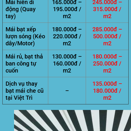
Mái hiên di
165.000đ –
245.000đ –
động (Quay
195.000đ /
315.000đ /
tay)
m2
m2
Mái bạt xếp
180.000đ –
285.000đ –
lượn sóng (Kéo
220.000đ /
500.000đ /
dây/Motor)
m2
m2
Mái rủ, bạt thả
130.000đ –
180.000đ –
ban công tự
160.000đ /
250.000đ /
cuốn
m2
m2
Dịch vụ thay
135.000đ –
bạt mái che cũ
–
180.000đ /
tại Việt Trì
m2