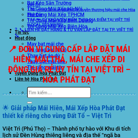
Bạt Kéo Sân Trường
Việt Trì
Thi Công Mái Xếp Hà Nội
==>> Các sản phẩm độc quyền thương hiệu mái che Hòa
Thi Công Mái Xếp TPHCM
Phát Đạt
🔑 TỪ KHÓA TÌM KIẾM THEO ĐỊA ĐIỂM TẠI VIỆT TRÌ
Thi Công Mái Xếp Bình Dương
(LOCAL SEO MAPS)
Thi Công Mái Xếp Biên Hòa
📞 LIÊN HỆ ĐẶT HÀNG & TƯ VẤN LẮP ĐẶT TẠI TP. VIỆT TRÌ
Tin tức
📞
Hoạt động
May bạt mái che
📍 ĐƠN VỊ CUNG CẤP LẮP ĐẶT MÁI
Thi công bạt lót lồ
Thay bạt áo dù
HIÊN, MÁI THẢ, MÁI CHE XẾP DI
Thay bạt mái che
Thi công mái tôn
ĐỘNG GIÁ RẺ UY TÍN TẠI VIỆT TRÌ –
Tuyển Dụng Hòa Phát Đạt
HÒA PHÁT ĐẠT
Liên hệ Hòa Phát Đạt
Tìm
kiếm:
🌟 Giải pháp Mái Hiên, Mái Xếp Hòa Phát Đạt
thiết kế riêng cho vùng Đất Tổ – Việt Trì
Việt Trì (Phú Thọ)
– Thành phố tự hào với Khu di tích
lịch sử Đền Hùng thiêng liêng và địa thế “ngã ba