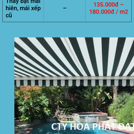
Thay bạt mái
135.000đ –
hiên, mái xếp
–
180.000đ / m2
cũ