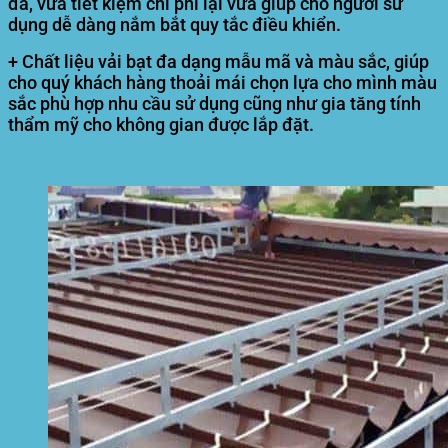
đa, vừa tiết kiệm chi phí lại vừa giúp cho người sử
dụng dễ dàng nắm bắt quy tắc điều khiển.
+ Chất liệu vải bạt đa dạng mẫu mã và màu sắc, giúp
cho quý khách hàng thoải mái chọn lựa cho mình màu
sắc phù hợp nhu cầu sử dụng cũng như gia tăng tính
thẩm mỹ cho không gian được lắp đặt.