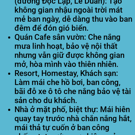
(đường Độc Lập, Lê Duẩn):
Tạo
không gian nhậu ngoài trời mát
mẻ ban ngày, dễ dàng thu vào ban
đêm để đón gió biển.
Quán Cafe sân vườn:
Che nắng
mưa linh hoạt, bảo vệ nội thất
nhưng vẫn giữ được không gian
mở, hòa mình vào thiên nhiên.
Resort, Homestay, Khách sạn:
Làm mái che hồ bơi, ban công,
bãi đỗ xe ô tô che nắng bảo vệ tài
sản cho du khách.
Nhà ở mặt phố, biệt thự:
Mái hiên
quay tay trước nhà chắn nắng hắt,
mái thả tự cuốn ở ban công