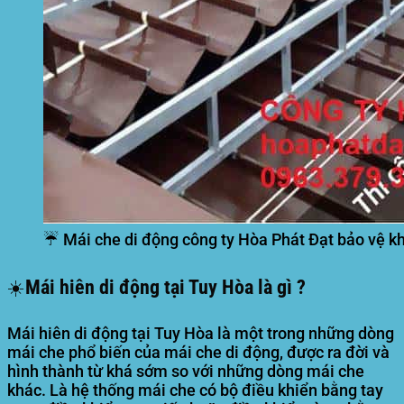
☔ Mái che di động công ty Hòa Phát Đạt bảo vệ k
☀️Mái hiên di động tại Tuy Hòa là gì ?
Mái hiên di động tại Tuy Hòa là một trong những dòng
mái che phổ biến của mái che di động, được ra đời và
hình thành từ khá sớm so với những dòng mái che
khác. Là hệ thống mái che có bộ điều khiển bằng tay