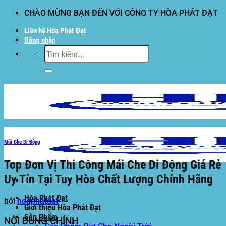
Bỏ
CHÀO MỪNG BẠN ĐẾN VỚI CÔNG TY HÒA PHÁT ĐẠT
qua
Liên hệ Hòa Phát Đạt
nội
Đăng nhập
dung
Tìm
kiếm:
Mái Che Di Động
Top Đơn Vị Thi Công Mái Che Di Động Giá Rẻ
Uy Tín Tại Tuy Hòa Chất Lượng Chính Hãng
Hòa Phát Đạt
bởi
hoaphatdat
Giới thiệu Hòa Phát Đạt
Sản Phẩm
NỘI DUNG CHÍNH