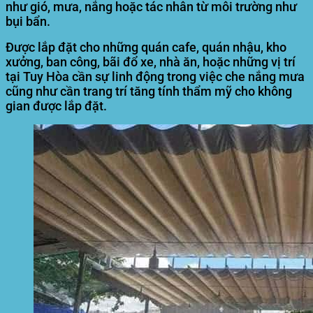
như gió, mưa, nắng hoặc tác nhân từ môi trường như
bụi bẩn.
Được lắp đặt cho những quán cafe, quán nhậu, kho
xưởng, ban công, bãi đổ xe, nhà ăn, hoặc những vị trí
tại Tuy Hòa cần sự linh động trong việc che nắng mưa
cũng như cần trang trí tăng tính thẩm mỹ cho không
gian được lắp đặt.