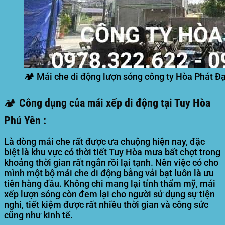
🏕️ Mái che di động lượn sóng công ty Hòa Phát Đạ
🏕️ Công dụng của mái xếp di động tại Tuy Hòa
Phú Yên :
Là dòng mái che rất được ưa chuộng hiện nay, đặc
biệt là khu vực có thời tiết Tuy Hòa mưa bất chợt trong
khoảng thời gian rất ngắn rồi lại tạnh. Nên việc có cho
mình một bộ mái che di động bằng vải bạt luôn là ưu
tiên hàng đầu. Không chi mang lại tính thẩm mỹ, mái
xếp lượn sóng còn đem lại cho người sử dụng sự tiện
nghi, tiết kiệm được rất nhiều thời gian và công sức
cũng như kinh tế.