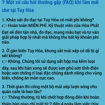
❓ Một số câu hỏi thường gặp (FAQ) khi làm mái
che tại Tuy Hòa
1. Khảo sát đo đạc tại Tuy Hòa có mất phí không?
👉 Hoàn toàn MIỄN PHÍ. Kỹ thuật viên của Hòa Phát
Đạt sẽ đến tận nhà, đo đạc, mang mẫu bạt và tư vấn
giải pháp hợp lý nhất mà không thu bất kỳ khoản phí
nào.
2. Ở gần biển Tuy Hòa, khung sắt mái xếp có dễ bị gỉ
sét không?
👉 Không. Chúng tôi sử dụng sắt hộp mạ kẽm loại
dày, sau khi hàn xong sẽ được sơn phủ sơn tĩnh điện
hoặc sơn chống rỉ loại đặc chủng dành riêng cho vùng
biển, chống ăn mòn cực cao.
3. Thời gian thi công một bộ mái xếp lượn sóng cho
quán cafe là bao lâu?
👉 Thông thường, từ khi chốt hợp đồng đến khi hoàn
thiện bàn giao chỉ mất từ 2 đến 4 ngày làm việc (tùy