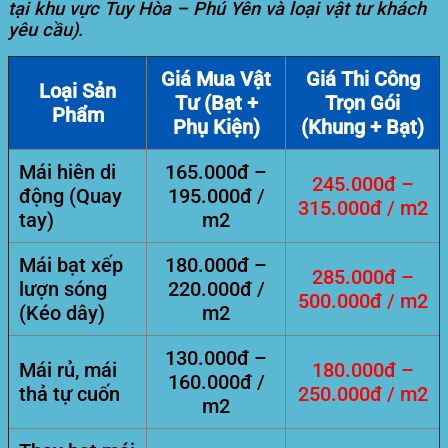
tại khu vực Tuy Hòa – Phú Yên và loại vật tư khách
yêu cầu).
Giá Mua Vật
Giá Thi Công
Loại Sản
Tư (Bạt +
Trọn Gói
Phẩm
Phụ Kiện)
(Khung + Bạt)
Mái hiên di
165.000đ –
245.000đ –
động (Quay
195.000đ /
315.000đ / m2
tay)
m2
Mái bạt xếp
180.000đ –
285.000đ –
lượn sóng
220.000đ /
500.000đ / m2
(Kéo dây)
m2
130.000đ –
Mái rủ, mái
180.000đ –
160.000đ /
thả tự cuốn
250.000đ / m2
m2