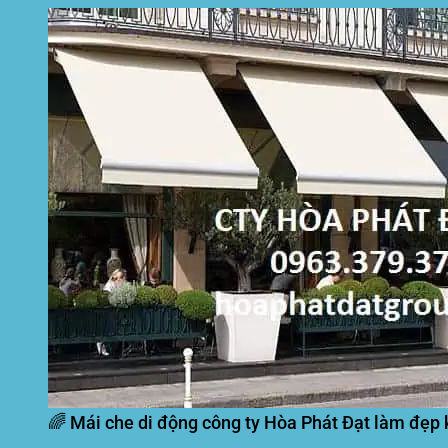
🌈 Mái che di động công ty Hòa Phát Đạt làm đẹp 