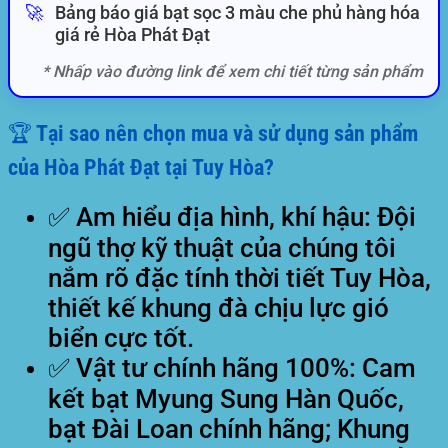
🚀
Bảng báo giá bạt sọc 3 màu che phủ hàng hóa
giá rẻ Hòa Phát Đạt
* Nhấp vào đường link để xem chi tiết từng sản phẩm
🏆 Tại sao nên chọn mua và sử dụng sản phẩm
của Hòa Phát Đạt tại Tuy Hòa?
✅
Am hiểu địa hình, khí hậu:
Đội
ngũ thợ kỹ thuật của chúng tôi
nắm rõ đặc tính thời tiết Tuy Hòa,
thiết kế khung đà chịu lực gió
biển cực tốt.
✅
Vật tư chính hãng 100%:
Cam
kết bạt Myung Sung Hàn Quốc,
bạt Đài Loan chính hãng; Khung