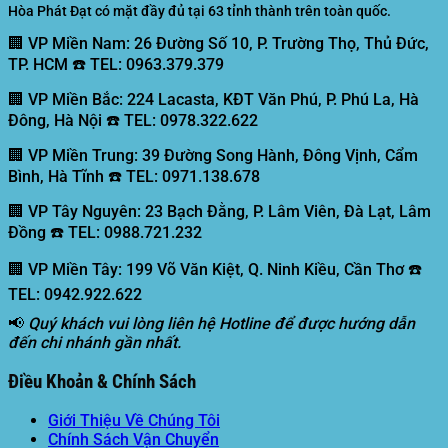
Hòa Phát Đạt có mặt đầy đủ tại 63 tỉnh thành trên toàn quốc.
🏢 VP Miền Nam:
26 Đường Số 10, P. Trường Thọ, Thủ Đức,
TP. HCM ☎️ TEL: 0963.379.379
🏢 VP Miền Bắc:
224 Lacasta, KĐT Văn Phú, P. Phú La, Hà
Đông, Hà Nội ☎️ TEL: 0978.322.622
🏢 VP Miền Trung:
39 Đường Song Hành, Đông Vịnh, Cẩm
Bình, Hà Tĩnh ☎️ TEL: 0971.138.678
🏢 VP Tây Nguyên:
23 Bạch Đằng, P. Lâm Viên, Đà Lạt, Lâm
Đồng ☎️ TEL: 0988.721.232
🏢 VP Miền Tây:
199 Võ Văn Kiệt, Q. Ninh Kiều, Cần Thơ ☎️
TEL: 0942.922.622
📢
Quý khách vui lòng liên hệ Hotline để được hướng dẫn
đến chi nhánh gần nhất.
Điều Khoản & Chính Sách
Giới Thiệu Về Chúng Tôi
Chính Sách Vận Chuyển