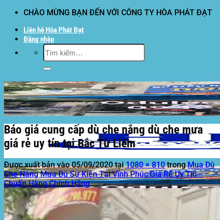
Bỏ
CHÀO MỪNG BẠN ĐẾN VỚI CÔNG TY HÒA PHÁT ĐẠT
qua
Liên hệ Hòa Phát Đạt
nội
Đăng nhập
dung
Tìm
kiếm:
Báo giá cung cấp dù che nắng dù che mưa
giá rẻ uy tín tại Bắc Từ Liêm
Được xuất bản vào
05/09/2020
tại
1080 × 810
trong
Mua Dù
Che Nắng Mưa Dù Sự Kiện Tại Vĩnh Phúc Giá Rẻ Uy Tín –
Chuẩn Hàng Chính Hãng