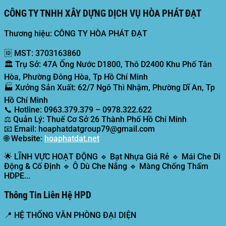
CÔNG TY TNHH XÂY DỰNG DỊCH VỤ HÒA PHÁT ĐẠT
Thương hiệu: CÔNG TY HÒA PHÁT ĐẠT
🆔
MST:
3703163860
🏛️
Trụ Sở:
47A Ống Nước D1800, Thô D2400 Khu Phố Tân
Hòa, Phường Đông Hòa, Tp Hồ Chí Minh
🏭
Xưởng Sản Xuất:
62/7 Ngô Thì Nhậm, Phường Dĩ An, Tp
Hồ Chí Minh
📞
Hotline:
0963.379.379 – 0978.322.622
⚖️
Quản Lý:
Thuế Cơ Sở 26 Thành Phố Hồ Chí Minh
📧
Email:
hoaphatdatgroup79@gmail.com
🌐
Website:
hoaphatdat.net
🌟
LĨNH VỰC HOẠT ĐỘNG
🔹 Bạt Nhựa Giá Rẻ 🔹 Mái Che Di
Động & Cố Định 🔹 Ô Dù Che Nắng 🔹 Màng Chống Thấm
HDPE...
Thông Tin Liên Hệ HPD
📍
HỆ THỐNG VĂN PHÒNG ĐẠI DIỆN