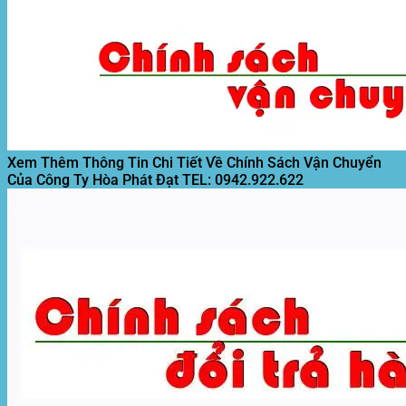
Xem Thêm Thông Tin Chi Tiết Về Chính Sách Vận Chuyển
Của Công Ty Hòa Phát Đạt
TEL: 0942.922.622