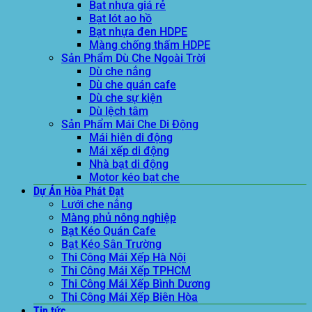
Bạt nhựa giá rẻ
Bạt lót ao hồ
Bạt nhựa đen HDPE
Màng chống thấm HDPE
Sản Phẩm Dù Che Ngoài Trời
Dù che nắng
Dù che quán cafe
Dù che sự kiện
Dù lệch tâm
Sản Phẩm Mái Che Di Động
Mái hiên di động
Mái xếp di động
Nhà bạt di động
Motor kéo bạt che
Dự Án Hòa Phát Đạt
Lưới che nắng
Màng phủ nông nghiệp
Bạt Kéo Quán Cafe
Bạt Kéo Sân Trường
Thi Công Mái Xếp Hà Nội
Thi Công Mái Xếp TPHCM
Thi Công Mái Xếp Bình Dương
Thi Công Mái Xếp Biên Hòa
Tin tức