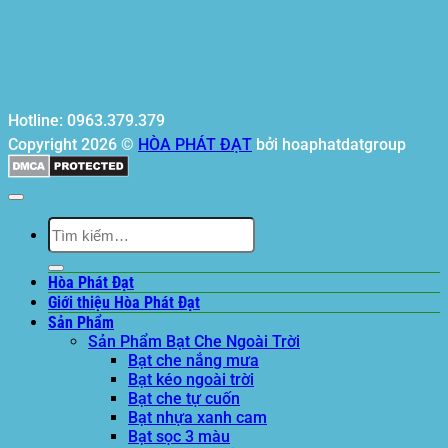
Hotline: 0963.379.379
Copyright 2026 ©
HÒA PHÁT ĐẠT
bởi hoaphatdatgroup
Tìm
kiếm:
Hòa Phát Đạt
Giới thiệu Hòa Phát Đạt
Sản Phẩm
Sản Phẩm Bạt Che Ngoài Trời
Bạt che nắng mưa
Bạt kéo ngoài trời
Bạt che tự cuốn
Bạt nhựa xanh cam
Bạt sọc 3 màu