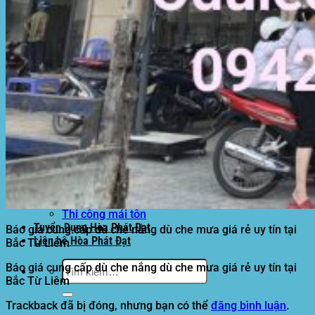
Motor kéo bạt che
Dự Án Hòa Phát Đạt
Lưới che nắng
Màng phủ nông nghiệp
Bạt Kéo Quán Cafe
Bạt Kéo Sân Trường
Thi Công Mái Xếp Hà Nội
Thi Công Mái Xếp TPHCM
Thi Công Mái Xếp Bình Dương
Thi Công Mái Xếp Biên Hòa
Tin tức
Hoạt động
May bạt mái che
Thi công bạt lót lồ
Thay bạt áo dù
Thay bạt mái che
Thi công mái tôn
Tuyển Dụng Hòa Phát Đạt
Báo giá cung cấp dù che nắng dù che mưa giá rẻ uy tín tại
Liên hệ Hòa Phát Đạt
Bắc Từ Liêm
Tìm
Báo giá cung cấp dù che nắng dù che mưa giá rẻ uy tín tại
kiếm:
Bắc Từ Liêm
Trackback đã bị đóng, nhưng bạn có thể
đăng bình luận
.