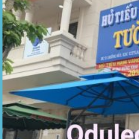
Hòa Phát Đạt
Giới thiệu Hòa Phát Đạt
Sản Phẩm
Sản Phẩm Bạt Che Ngoài Trời
Bạt che nắng mưa
Bạt kéo ngoài trời
Bạt che tự cuốn
Bạt nhựa xanh cam
Bạt sọc 3 màu
Bạt nhựa giá rẻ
Bạt lót ao hồ
Bạt nhựa đen HDPE
Màng chống thấm HDPE
Sản Phẩm Dù Che Ngoài Trời
Dù che nắng
Dù che quán cafe
Dù che sự kiện
Dù lệch tâm
Sản Phẩm Mái Che Di Động
Mái hiên di động
Mái xếp di động
Nhà bạt di động