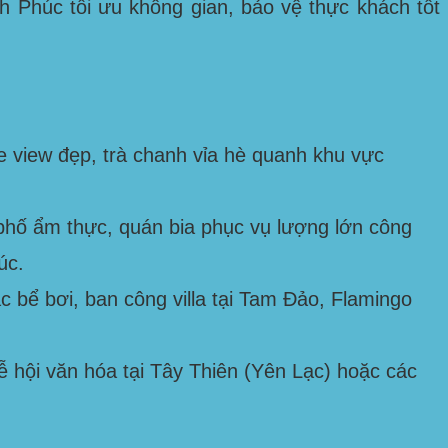
nh Phúc
tối ưu không gian, bảo vệ thực khách tốt
e view đẹp, trà chanh vỉa hè quanh khu vực
phố ẩm thực, quán bia phục vụ lượng lớn công
úc
.
 bể bơi, ban công villa tại
Tam Đảo, Flamingo
ễ hội văn hóa tại
Tây Thiên (Yên Lạc)
hoặc các