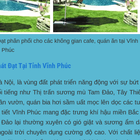
t phân phối cho các không gian cafe, quán ăn tại Vĩnh
Phúc
át Đạt Tại Tỉnh Vĩnh Phúc
Nội, là vùng đất phát triển năng động với sự bứt
ổi tiếng như
Thị trấn sương mù Tam Đảo, Tây Thiê
 sân vườn, quán bia hơi sầm uất mọc lên dọc các 
ời tiết Vĩnh Phúc mang đặc trưng khí hậu miền Bắ
 Đảo lại thường xuyên có gió giật và sương ẩm d
i trời chuyên dụng cường độ cao. Với chất liệu