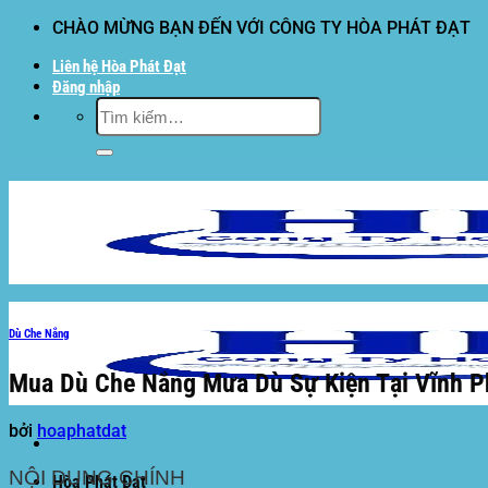
Bỏ
CHÀO MỪNG BẠN ĐẾN VỚI CÔNG TY HÒA PHÁT ĐẠT
qua
Liên hệ Hòa Phát Đạt
nội
Đăng nhập
dung
Tìm
kiếm:
Dù Che Nắng
Mua Dù Che Nắng Mưa Dù Sự Kiện Tại Vĩnh P
bởi
hoaphatdat
NỘI DUNG CHÍNH
Hòa Phát Đạt