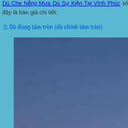
Dù Che Nắng Mưa Dù Sự Kiện Tại Vĩnh Phúc
sở
đây là báo giá chi tiết:
⛱️ Dù đồng tâm tròn (dù chính tâm tròn)