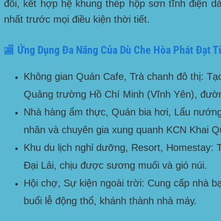
đối, kết hợp hệ khung thép hộp sơn tĩnh điện d
nhất trước mọi điều kiện thời tiết.
🏬 Ứng Dụng Đa Năng Của Dù Che Hòa Phát Đạt T
Không gian Quán Cafe, Trà chanh đô thị:
Tạo
Quảng trường Hồ Chí Minh (Vĩnh Yên), đườ
Nhà hàng ẩm thực, Quán bia hơi, Lẩu nướng
nhân và chuyên gia xung quanh
KCN Khai Q
Khu du lịch nghỉ dưỡng, Resort, Homestay:
T
Đại Lải
, chịu được sương muối và gió núi.
Hội chợ, Sự kiện ngoài trời:
Cung cấp nhà bạt
buổi lễ động thổ, khánh thành nhà máy.