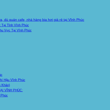
 dù quán cafe, nhà hàng bia hơi giá rẻ tại Vĩnh Phúc
 Tại Tỉnh Vĩnh Phúc
hu Vực Tại Vĩnh Phúc
úc
hí Hậu Vĩnh Phúc
m Khảo)
ẠI VĨNH PHÚC:
 Phúc