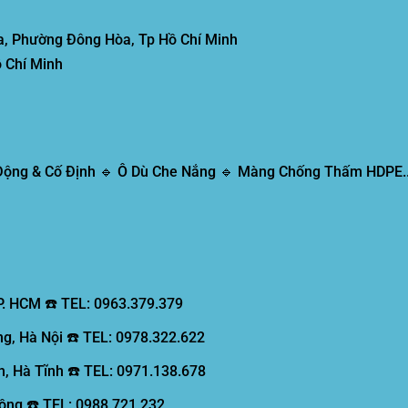
, Phường Đông Hòa, Tp Hồ Chí Minh
 Chí Minh
 Động & Cố Định 🔹 Ô Dù Che Nắng 🔹 Màng Chống Thấm HDPE..
P. HCM ☎️ TEL: 0963.379.379
g, Hà Nội ☎️ TEL: 0978.322.622
, Hà Tĩnh ☎️ TEL: 0971.138.678
ồng ☎️ TEL: 0988.721.232