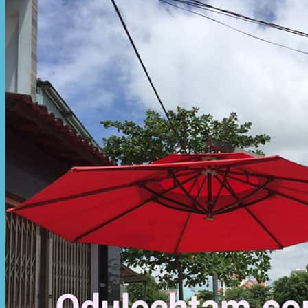
Hòa Phát Đạt
Giới thiệu Hòa Phát Đạt
Sản Phẩm
Sản Phẩm Bạt Che Ngoài Trời
Bạt che nắng mưa
Bạt kéo ngoài trời
Bạt che tự cuốn
Bạt nhựa xanh cam
Bạt sọc 3 màu
Bạt nhựa giá rẻ
Bạt lót ao hồ
Bạt nhựa đen HDPE
Màng chống thấm HDPE
Sản Phẩm Dù Che Ngoài Trời
Dù che nắng
Dù che quán cafe
Dù che sự kiện
Dù lệch tâm
Sản Phẩm Mái Che Di Động