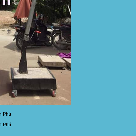
ân Phú
ân Phú