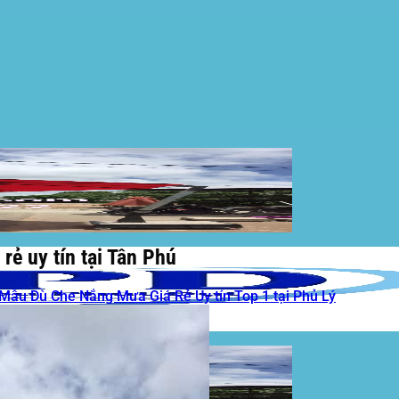
rẻ uy tín tại Tân Phú
Mẫu Dù Che Nắng Mưa Giá Rẻ Uy tín Top 1 tại Phủ Lý