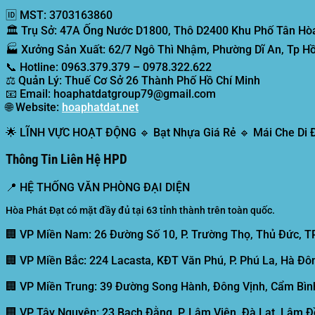
🆔
MST:
3703163860
🏛️
Trụ Sở:
47A Ống Nước D1800, Thô D2400 Khu Phố Tân Hòa
🏭
Xưởng Sản Xuất:
62/7 Ngô Thì Nhậm, Phường Dĩ An, Tp Hồ
📞
Hotline:
0963.379.379 – 0978.322.622
⚖️
Quản Lý:
Thuế Cơ Sở 26 Thành Phố Hồ Chí Minh
📧
Email:
hoaphatdatgroup79@gmail.com
🌐
Website:
hoaphatdat.net
🌟
LĨNH VỰC HOẠT ĐỘNG
🔹 Bạt Nhựa Giá Rẻ 🔹 Mái Che Di
Thông Tin Liên Hệ HPD
📍
HỆ THỐNG VĂN PHÒNG ĐẠI DIỆN
Hòa Phát Đạt có mặt đầy đủ tại 63 tỉnh thành trên toàn quốc.
🏢 VP Miền Nam:
26 Đường Số 10, P. Trường Thọ, Thủ Đức, T
🏢 VP Miền Bắc:
224 Lacasta, KĐT Văn Phú, P. Phú La, Hà Đôn
🏢 VP Miền Trung:
39 Đường Song Hành, Đông Vịnh, Cẩm Bình
🏢 VP Tây Nguyên:
23 Bạch Đằng, P. Lâm Viên, Đà Lạt, Lâm Đ