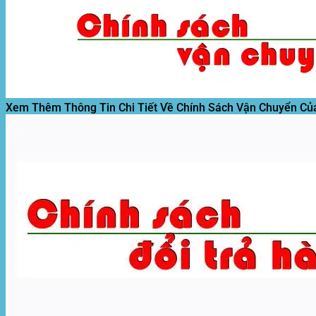
Xem Thêm Thông Tin Chi Tiết Về Chính Sách Vận Chuyển Củ