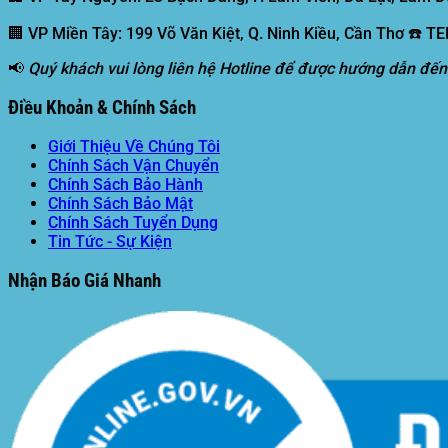
🏢 VP Miền Tây:
199 Võ Văn Kiệt, Q. Ninh Kiều, Cần Thơ ☎️ T
📢
Quý khách vui lòng liên hệ Hotline để được hướng dẫn đến
Điều Khoản & Chính Sách
Giới Thiệu Về Chúng Tôi
Chính Sách Vận Chuyển
Chính Sách Bảo Hành
Chính Sách Bảo Mật
Chính Sách Tuyển Dụng
Tin Tức - Sự Kiện
Nhận Báo Giá Nhanh