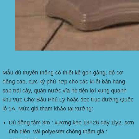
Mẫu dù truyền thống có thiết kế gọn gàng, độ cơ
động cao, cực kỳ phù hợp cho các ki-ốt bán hàng,
sạp trái cây, quán nước vỉa hè tiện lợi xung quanh
khu vực
Chợ Bầu Phủ Lý
hoặc dọc trục đường
Quốc
lộ 1A
. Mức giá tham khảo tại xưởng:
Dù đồng tâm 3m : xương kèo 13×26 dày 1ly2, sơn
tĩnh điện, vải polyester chống thấm giá :