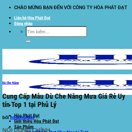
Bỏ
CHÀO MỪNG BẠN ĐẾN VỚI CÔNG TY HÒA PHÁT ĐẠT
qua
Liên hệ Hòa Phát Đạt
nội
Đăng nhập
dung
Tìm
kiếm:
Dù Che Nắng
Cung Cấp Mẫu Dù Che Nắng Mưa Giá Rẻ Uy
tín Top 1 tại Phủ Lý
Hòa Phát Đạt
bởi
hoaphatdat
Giới thiệu Hòa Phát Đạt
Sản Phẩm
NỘI DUNG CHÍNH