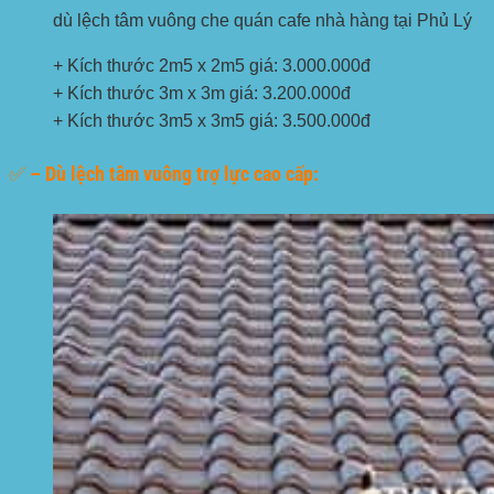
dù lệch tâm vuông che quán cafe nhà hàng tại Phủ Lý
+ Kích thước 2m5 x 2m5 giá: 3.000.000đ
+ Kích thước 3m x 3m giá: 3.200.000đ
+ Kích thước 3m5 x 3m5 giá: 3.500.000đ
✅ – Dù lệch tâm vuông trợ lực cao cấp: