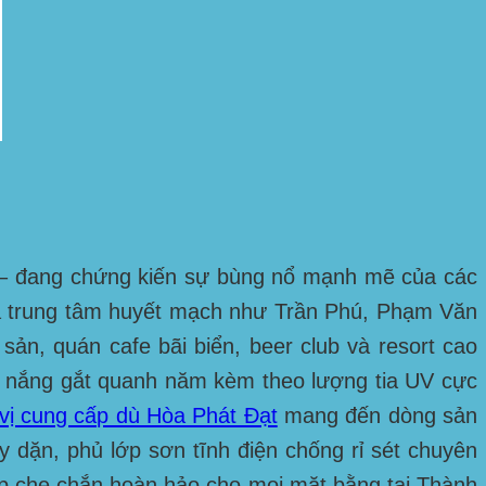
m – đang chứng kiến sự bùng nổ mạnh mẽ của các
 và trung tâm huyết mạch như
Trần Phú, Phạm Văn
 sản, quán cafe bãi biển, beer club và resort cao
ới: nắng gắt quanh năm kèm theo lượng tia UV cực
vị cung cấp dù Hòa Phát Đạt
mang đến dòng sản
 dặn, phủ lớp sơn tĩnh điện chống rỉ sét chuyên
háp che chắn hoàn hảo cho mọi mặt bằng tại
Thành