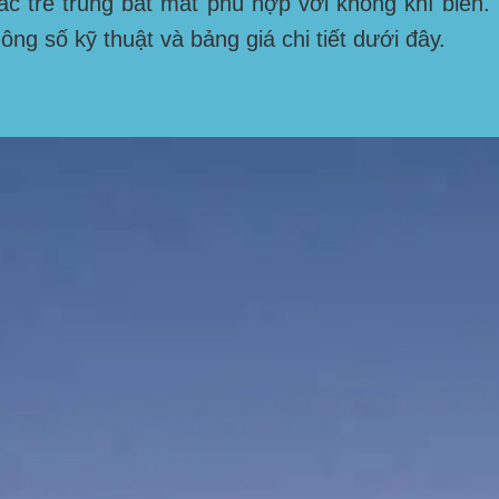
 trẻ trung bắt mắt phù hợp với không khí biển.
g số kỹ thuật và bảng giá chi tiết dưới đây.