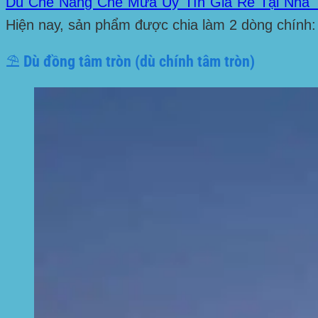
Dù Che Nắng Che Mưa Uy Tín Giá Rẻ Tại Nha 
Hiện nay, sản phẩm được chia làm 2 dòng chính: d
⛱️ Dù đồng tâm tròn (dù chính tâm tròn)