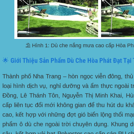
⛱️ Hình 1: Dù che nắng mưa cao cấp Hòa Phát
🌟 Giới Thiệu Sản Phẩm Dù Che Hòa Phát Đạt Tại
Thành phố Nha Trang – hòn ngọc viễn đông, thủ
loại hình dịch vụ, nghỉ dưỡng và ẩm thực ngoài 
Đồng, Lê Thánh Tôn, Nguyễn Thị Minh Khai, Hù
cấp liên tục đổi mới không gian để thu hút du k
cao, kết hợp với những đợt gió biển lộng thổi
phẩm ô dù che ngoài trời chuyên dụng. Khung dù
sâu, kết hợp vải bạt Polyester cao cấp cán PU c