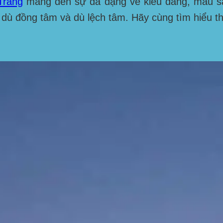
Trang
mang đến sự đa dạng về kiểu dáng, màu sắc
ù đồng tâm và dù lệch tâm. Hãy cùng tìm hiểu thôn