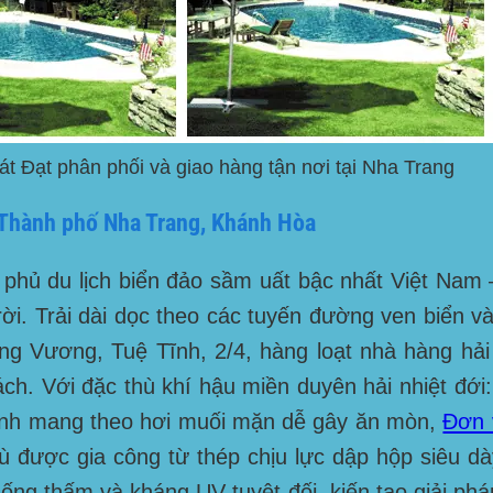
 Đạt phân phối và giao hàng tận nơi tại Nha Trang
 Thành phố Nha Trang, Khánh Hòa
 phủ du lịch biển đảo sầm uất bậc nhất Việt Na
trời. Trải dài dọc theo các tuyến đường ven biển
ng Vương, Tuệ Tĩnh, 2/4
, hàng loạt nhà hàng hải
hách. Với đặc thù khí hậu miền duyên hải nhiệt đ
 mạnh mang theo hơi muối mặn dễ gây ăn mòn,
Đơn 
 được gia công từ thép chịu lực dập hộp siêu dày
hống thấm và kháng UV tuyệt đối, kiến tạo giải p