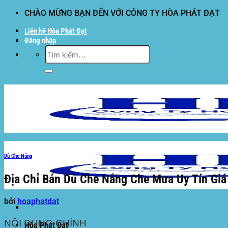
Bỏ
CHÀO MỪNG BẠN ĐẾN VỚI CÔNG TY HÒA PHÁT ĐẠT
qua
Liên hệ Hòa Phát Đạt
nội
Đăng nhập
dung
Tìm
kiếm:
Dù Che Nắng
Địa Chỉ Bán Dù Che Nắng Che Mưa Uy Tín Giá
bởi
hoaphatdat
NỘI DUNG CHÍNH
Hòa Phát Đạt