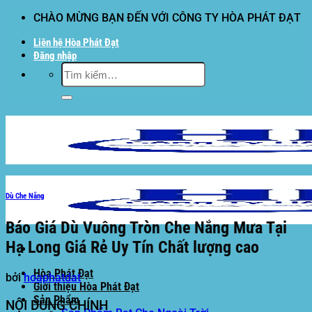
Bỏ
CHÀO MỪNG BẠN ĐẾN VỚI CÔNG TY HÒA PHÁT ĐẠT
qua
Liên hệ Hòa Phát Đạt
nội
Đăng nhập
dung
Tìm
kiếm:
Dù Che Nắng
Báo Giá Dù Vuông Tròn Che Nắng Mưa Tại
Hạ Long Giá Rẻ Uy Tín Chất lượng cao
Hòa Phát Đạt
bởi
hoaphatdat
Giới thiệu Hòa Phát Đạt
Sản Phẩm
NỘI DUNG CHÍNH