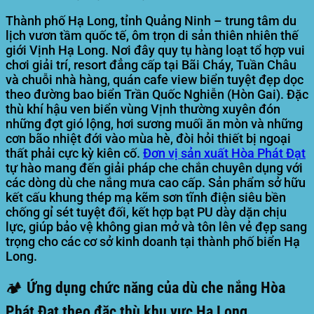
Thành phố Hạ Long, tỉnh Quảng Ninh
– trung tâm du
lịch vươn tầm quốc tế, ôm trọn di sản thiên nhiên thế
giới Vịnh Hạ Long. Nơi đây quy tụ hàng loạt tổ hợp vui
chơi giải trí, resort đẳng cấp tại Bãi Cháy, Tuần Châu
và chuỗi nhà hàng, quán cafe view biển tuyệt đẹp dọc
theo đường bao biển Trần Quốc Nghiễn (Hòn Gai). Đặc
thù khí hậu ven biển vùng Vịnh thường xuyên đón
những đợt gió lộng, hơi sương muối ăn mòn và những
cơn bão nhiệt đới vào mùa hè, đòi hỏi thiết bị ngoại
thất phải cực kỳ kiên cố.
Đơn vị sản xuất
Hòa Phát Đạt
tự hào mang đến giải pháp che chắn chuyên dụng với
các dòng dù che nắng mưa cao cấp. Sản phẩm sở hữu
kết cấu khung thép mạ kẽm sơn tĩnh điện siêu bền
chống gỉ sét tuyệt đối, kết hợp bạt PU dày dặn chịu
lực, giúp bảo vệ không gian mở và tôn lên vẻ đẹp sang
trọng cho các cơ sở kinh doanh tại thành phố biển Hạ
Long.
🏕️ Ứng dụng chức năng của dù che nắng Hòa
Phát Đạt theo đặc thù khu vực Hạ Long