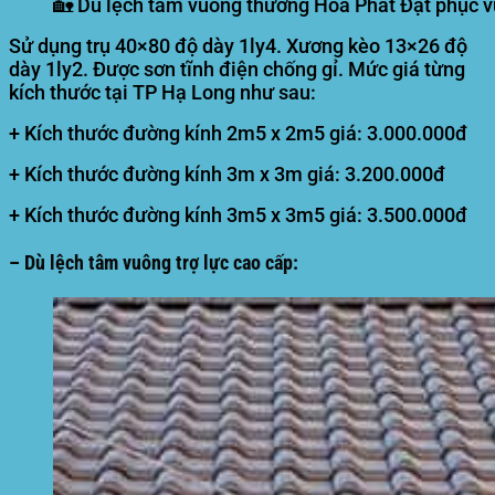
🏡 Dù lệch tâm vuông thường Hòa Phát Đạt phục v
Sử dụng trụ 40×80 độ dày 1ly4. Xương kèo 13×26 độ
dày 1ly2. Được sơn tĩnh điện chống gỉ. Mức giá từng
kích thước tại TP Hạ Long như sau:
+ Kích thước đường kính 2m5 x 2m5 giá: 3.000.000đ
+ Kích thước đường kính 3m x 3m giá: 3.200.000đ
+ Kích thước đường kính 3m5 x 3m5 giá: 3.500.000đ
– Dù lệch tâm vuông trợ lực cao cấp: