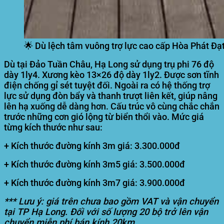
🌟 Dù lệch tâm vuông trợ lực cao cấp Hòa Phát Đạt
Dù tại Đảo Tuần Châu, Hạ Long sử dụng trụ phi 76 độ
dày 1ly4. Xương kèo 13×26 độ dày 1ly2. Được sơn tĩnh
điện chống gỉ sét tuyệt đối. Ngoài ra có hệ thống trợ
lực sử dụng đòn bẩy và thanh trượt liên kết, giúp nâng
lên hạ xuống dễ dàng hơn. Cấu trúc vô cùng chắc chắn
trước những cơn gió lộng từ biển thổi vào. Mức giá
từng kích thước như sau:
+ Kích thước đường kính 3m giá: 3.300.000đ
+ Kích thước đường kính 3m5 giá: 3.500.000đ
+ Kích thước đường kính 3m7 giá: 3.900.000đ
*** Lưu ý: giá trên chưa bao gồm VAT và vận chuyển
tại TP Hạ Long. Đối với số lượng 20 bộ trở lên vận
chuyển miễn phí bán kính 20km.