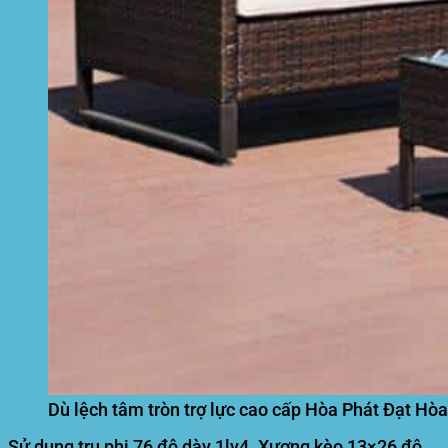
Dù lệch tâm tròn trợ lực cao cấp Hòa Phát Đạt Hò
Sử dụng trụ phi 76 độ dày 1ly4. Xương kèo 13×26 độ