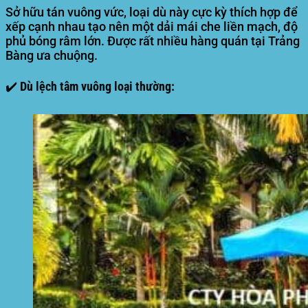
Sở hữu tán vuông vức, loại dù này cực kỳ thích hợp để
xếp cạnh nhau tạo nên một dải mái che liền mạch, độ
phủ bóng râm lớn. Được rất nhiều hàng quán tại Trảng
Bàng ưa chuộng.
✔️ Dù lệch tâm vuông loại thường: