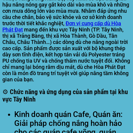
hậu nắng nóng gay gắt kéo dài vào mùa khô và những
cơn mưa dông lớn vào mùa mưa. Nhằm đáp ứng nhu
cầu che chắn, bảo vệ sức khỏe và cơ sở kinh doanh
trước thời tiết khắc nghiệt,
Đơn vị cung cấp dù
Hòa
Phát Đạt
mang đến khu vực Tây Ninh (TP. Tây Ninh,
thị xã Trảng Bàng, thị xã Hòa Thành, Gò Dầu, Tân
Châu, Châu Thành…) các dòng dù che nắng ngoài trời
cao cấp. Sản phẩm được sản xuất với bộ khung thép
dày sơn tĩnh điện, kết hợp tán vải dù Polyester tráng
PU chống tia UV và chống thấm nước tuyệt đối. Không
chỉ mang lại bóng râm dịu mát, dù che Hòa Phát Đạt
còn là món đồ trang trí tuyệt vời giúp nâng tầm không
gian của bạn.
⚙️ Chức năng và ứng dụng của sản phẩm tại khu
vực Tây Ninh
Kinh doanh quán Cafe, Quán ăn:
Giải pháp chống nắng hoàn hảo
cho các quán cafe võng, quán