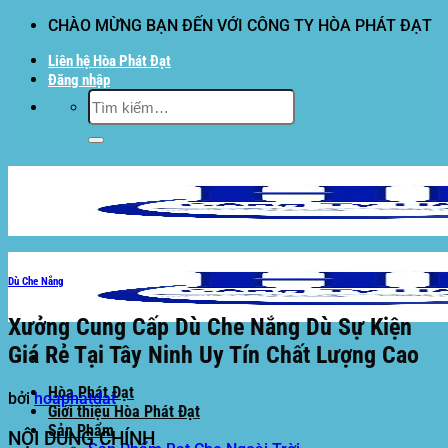
Bỏ
CHÀO MỪNG BẠN ĐẾN VỚI CÔNG TY HÒA PHÁT ĐẠT
qua
Liên hệ Hòa Phát Đạt
nội
Đăng nhập
dung
Tìm
kiếm:
Dù Che Nắng
Xưởng Cung Cấp Dù Che Nắng Dù Sự Kiện
Giá Rẻ Tại Tây Ninh Uy Tín Chất Lượng Cao
Hòa Phát Đạt
bởi
hoaphatdat
Giới thiệu Hòa Phát Đạt
Sản Phẩm
NỘI DUNG CHÍNH