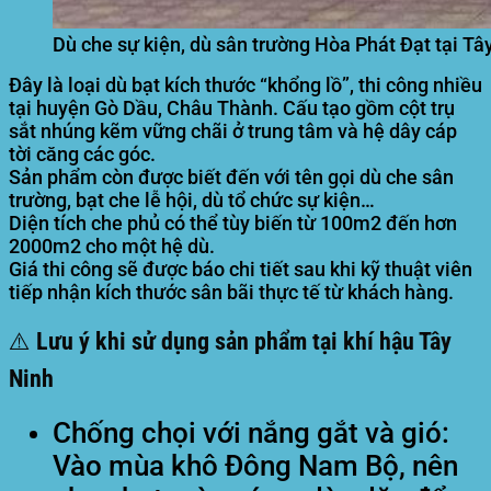
Dù che sự kiện, dù sân trường Hòa Phát Đạt tại Tâ
Đây là loại dù bạt kích thước “khổng lồ”, thi công nhiều
tại huyện Gò Dầu, Châu Thành. Cấu tạo gồm cột trụ
sắt nhúng kẽm vững chãi ở trung tâm và hệ dây cáp
tời căng các góc.
Sản phẩm còn được biết đến với tên gọi dù che sân
trường, bạt che lễ hội, dù tổ chức sự kiện…
Diện tích che phủ có thể tùy biến từ 100m2 đến hơn
2000m2 cho một hệ dù.
Giá thi công sẽ được báo chi tiết sau khi kỹ thuật viên
tiếp nhận kích thước sân bãi thực tế từ khách hàng.
⚠️ Lưu ý khi sử dụng sản phẩm tại khí hậu Tây
Ninh
Chống chọi với nắng gắt và gió:
Vào mùa khô Đông Nam Bộ, nên