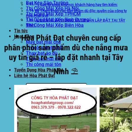
Bạt Kéo Sân Trường
🔍 Các từ khóa khu vực khách hàng hay tìm kiếm:
Thi Công Mái Xếp Hà Nội
📸 Tham khảo các sản phẩm dù độc quyền của công ty
Thi Công Mái Xếp TPHCM
Hòa Phát Đạt
Thi Công Mái Xếp Bình Dương
📞 LIÊN HỆ ĐẶT HÀNG VÀ TƯ VẤN LẮP ĐẶT TẠI TÂY
Thi Công Mái Xếp Biên Hòa
NINH
Tin tức
📍 Hòa Phát Đạt chuyên cung cấp
Hoạt động
May bạt mái che
phân phối sản phẩm dù che nắng mưa
Thi công bạt lót lồ
Thay bạt áo dù
uy tín giá rẻ – lắp đặt nhanh tại Tây
Thay bạt mái che
Thi công mái tôn
Ninh ⛱️
Tuyển Dụng Hòa Phát Đạt
Liên hệ Hòa Phát Đạt
Tìm
kiếm: