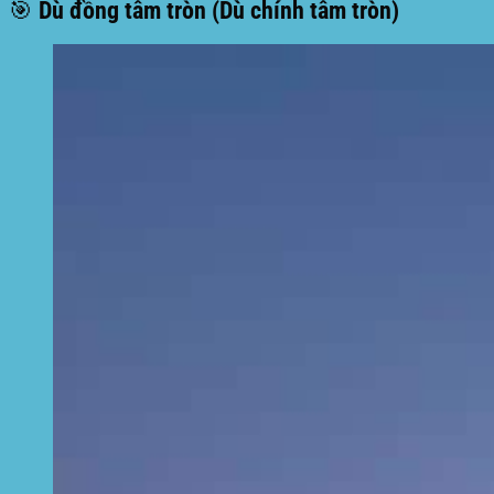
🎯 Dù đồng tâm tròn (Dù chính tâm tròn)