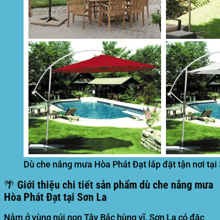
Dù che nắng mưa Hòa Phát Đạt lắp đặt tận nơi tại
🌴 Giới thiệu chi tiết sản phẩm dù che nắng mưa
Hòa Phát Đạt tại Sơn La
Nằm ở vùng núi non Tây Bắc hùng vĩ, Sơn La có đặc