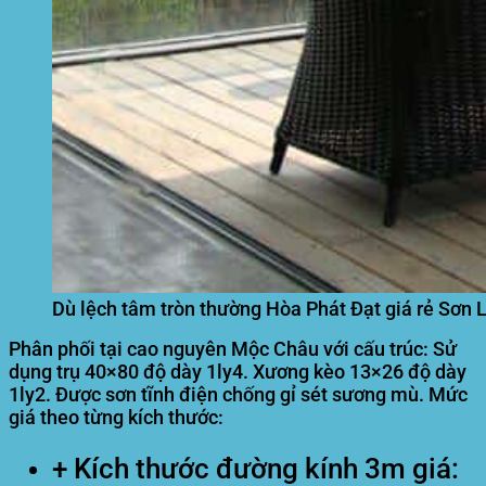
Dù lệch tâm tròn thường Hòa Phát Đạt giá rẻ Sơn 
Phân phối tại cao nguyên Mộc Châu với cấu trúc: Sử
dụng trụ 40×80 độ dày 1ly4. Xương kèo 13×26 độ dày
1ly2. Được sơn tĩnh điện chống gỉ sét sương mù. Mức
giá theo từng kích thước:
+ Kích thước đường kính 3m giá: