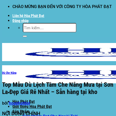
Bỏ
CHÀO MỪNG BẠN ĐẾN VỚI CÔNG TY HÒA PHÁT ĐẠT
qua
Liên hệ Hòa Phát Đạt
nội
Đăng nhập
dung
Tìm
kiếm:
Dù Che Nắng
Top Mẫu Dù Lệch Tâm Che Nắng Mưa tại Sơn
La Đẹp Giá Rẻ Nhất – Sẵn hàng tại kho
Hòa Phát Đạt
bởi
hoaphatdat
Giới thiệu Hòa Phát Đạt
Sản Phẩm
NỘI DUNG CHÍNH