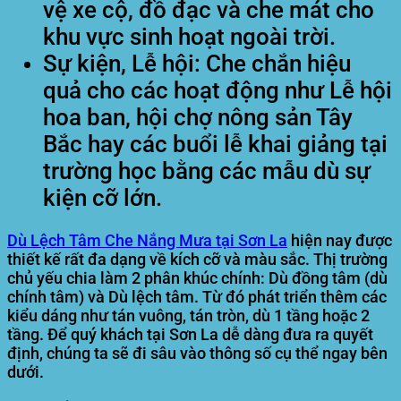
vệ xe cộ, đồ đạc và che mát cho
khu vực sinh hoạt ngoài trời.
Sự kiện, Lễ hội:
Che chắn hiệu
quả cho các hoạt động như Lễ hội
hoa ban, hội chợ nông sản Tây
Bắc hay các buổi lễ khai giảng tại
trường học bằng các mẫu dù sự
kiện cỡ lớn.
Dù Lệch Tâm Che Nắng Mưa tại Sơn La
hiện nay được
thiết kế rất đa dạng về kích cỡ và màu sắc. Thị trường
chủ yếu chia làm 2 phân khúc chính: Dù đồng tâm (dù
chính tâm) và Dù lệch tâm. Từ đó phát triển thêm các
kiểu dáng như tán vuông, tán tròn, dù 1 tầng hoặc 2
tầng. Để quý khách tại Sơn La dễ dàng đưa ra quyết
định, chúng ta sẽ đi sâu vào thông số cụ thể ngay bên
dưới.