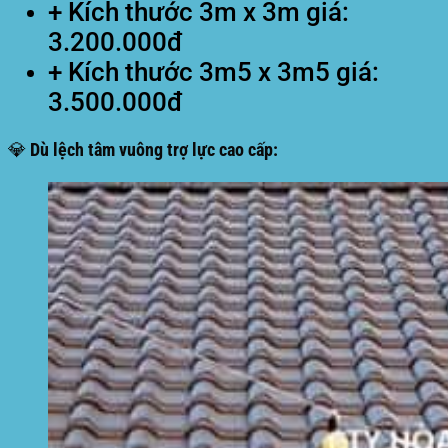
+ Kích thước 3m x 3m giá:
3.200.000đ
+ Kích thước 3m5 x 3m5 giá:
3.500.000đ
💎 Dù lệch tâm vuông trợ lực cao cấp: