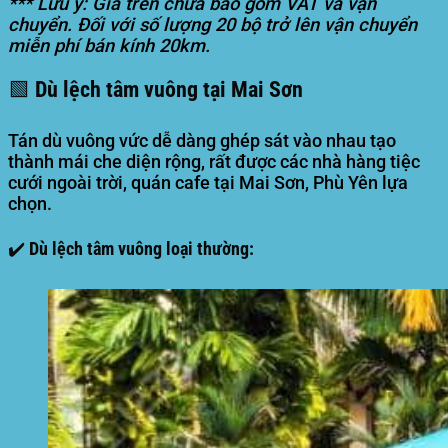
*** Lưu ý: Giá trên chưa bao gồm VAT và vận
chuyển. Đối với số lượng 20 bộ trở lên vận chuyển
miễn phí bán kính 20km.
🟩 Dù lệch tâm vuông tại Mai Sơn
Tán dù vuông vức dễ dàng ghép sát vào nhau tạo
thành mái che diện rộng, rất được các nhà hàng tiệc
cưới ngoài trời, quán cafe tại Mai Sơn, Phù Yên lựa
chọn.
✔️ Dù lệch tâm vuông loại thường: