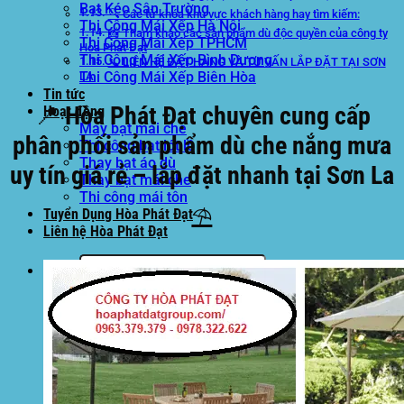
Bạt Kéo Sân Trường
🔍 Các từ khóa khu vực khách hàng hay tìm kiếm:
Thi Công Mái Xếp Hà Nội
📸 Tham khảo các sản phẩm dù độc quyền của công ty
Thi Công Mái Xếp TPHCM
Hòa Phát Đạt
Thi Công Mái Xếp Bình Dương
📞 LIÊN HỆ ĐẶT HÀNG VÀ TƯ VẤN LẮP ĐẶT TẠI SƠN
Thi Công Mái Xếp Biên Hòa
LA
Tin tức
📍 Hòa Phát Đạt chuyên cung cấp
Hoạt động
May bạt mái che
phân phối sản phẩm dù che nắng mưa
Thi công bạt lót lồ
Thay bạt áo dù
uy tín giá rẻ – lắp đặt nhanh tại Sơn La
Thay bạt mái che
Thi công mái tôn
⛱️
Tuyển Dụng Hòa Phát Đạt
Liên hệ Hòa Phát Đạt
Tìm
kiếm: