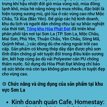
trưng khí hậu nhiệt đới gió mùa vùng núi, mùa đông
lạnh khô, mùa hè nắng nóng và mưa nhiều, đặc biệt là
hiện tượng sương mù, gió lùa ở các vùng cao như Mộc
Châu, Tà Xùa (Bắc Yên). Để giúp các hộ kinh doanh,
khu du lịch và người dân chống chịu lại sự khắc nghiệt
của thời tiết,
Tổng kho
Hòa Phát Đạt
đã triển khai
phân phối tận nơi tại Sơn La (TP. Sơn La, Mộc Châu,
Mai Sơn, Phù Yên, Thuận Châu, Yên Châu, Sông Mã,
Quỳnh Nhai…) các dòng dù che nắng ngoài trời cao
cấp. Sản phẩm có khung thép dày dặn được phủ sơn
tĩnh điện chống gỉ sét tuyệt đối trong điều kiện sương
ẩm, kết hợp cùng áo dù vải Polyester cán PU chống
thấm nước. Sử dụng dù Hòa Phát Đạt không chỉ bảo
vệ sức khỏe mà còn tạo không gian check-in tuyệt đẹp
cho vùng cao.
⚙️ Chức năng và ứng dụng của sản phẩm tại khu
vực Sơn La
Kinh doanh quán Cafe, Homestay: