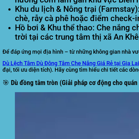
Khu du lịch & Nông trại (Farmstay)
chè, rẫy cà phê hoặc điểm check-i
Hồ bơi & Khu thể thao:
Che nắng cho
trời tại các trung tâm thị xã An Kh
Để đáp ứng mọi địa hình – từ những không gian nhà vườn
Dù Lệch Tâm Dù Đông Tâm Che Nắng Giá Rẻ tại Gia La
đại, tối ưu diện tích). Hãy cùng tìm hiểu chi tiết các d
🎯 Dù đồng tâm tròn (Giải pháp cơ động cho quán