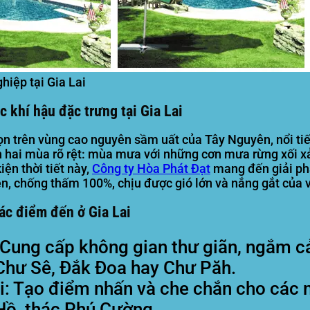
iệp tại Gia Lai
 khí hậu đặc trưng tại Gia Lai
 trọn trên vùng cao nguyên sầm uất của Tây Nguyên, nổi t
nh hai mùa rõ rệt: mùa mưa với những cơn mưa rừng xối xả
ện thời tiết này,
Công ty Hòa Phát Đạt
mang đến giải ph
bền, chống thấm 100%, chịu được gió lớn và nắng gắt của 
các điểm đến ở Gia Lai
Cung cấp không gian thư giãn, ngắm cả
 Chư Sê, Đắk Đoa hay Chư Păh.
i:
Tạo điểm nhấn và che chắn cho các 
Hồ, thác Phú Cường.