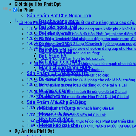
Giới thiệu Hòa Phát Đạt
Sản Phẩm
Sản Phẩm Bạt Che Ngoài Trời
Bạt che nắng mưa
⛱️ Hòa Phát Đạt – Xưởng sản xuất dù che nắng mưa cao cấp, c
Bạt kéo ngoài trời
🌟 Giới thiệu giải pháp dù che nắng mưa khắc phục khí hậu đ
Bạt che tự cuốn
⚙️ Ứng dụng thực tiễn của ô dù Hòa Phát Đạt tại các điểm đ
Bạt nhựa xanh cam
🎯 Dù đồng tâm tròn (Giải pháp cơ động cho quán nước, đ
🎪 Dù đồng tâm TRÒN 2 tầng (Chuyên trị gió lộng cao nguy
Bạt sọc 3 màu
🌟 Dù lệch tâm tròn (Tạo view check-in đẳng cấp cho Homes
Bạt nhựa giá rẻ
✔️ Dù lệch tâm tròn loại thường:
Bạt lót ao hồ
💎 Dù lệch tâm tròn trợ lực cao cấp:
Bạt nhựa đen HDPE
🟩 Dù lệch tâm vuông (Tạo không gian liền mạch cho nhà hàn
Màng chống thấm HDPE
✔️ Dù lệch tâm vuông loại thường:
Sản Phẩm Dù Che Ngoài Trời
💎 Dù lệch tâm vuông trợ lực cao cấp:
Dù che nắng
🎪 Dù che sự kiện khổ lớn (Giải pháp cho các lễ hội, trường 
Dù che quán cafe
⚠️ Kinh nghiệm xương máu khi dùng dù che tại Gia Lai
Dù che sự kiện
💲 Bảng báo giá và chính sách thi công ô dù tại Gia Lai
Dù lệch tâm
🏆 Lợi thế khi đặt mua dù che Hòa Phát Đạt tại Gia Lai
Sản Phẩm Mái Che Di Động
📌 CÓ THỂ BẠN QUAN TÂM:
Mái hiên di động
❓ Hỏi đáp nhanh (FAQ) từ khách hàng Gia Lai
Mái xếp di động
🔍 Từ khóa tìm kiếm phổ biến tại Gia Lai:
Nhà bạt di động
📸 Hình ảnh dự án ô dù thực tế do Hòa Phát Đạt triển khai
Motor kéo bạt che
📞 TỔNG ĐÀI ĐẶT HÀNG DÙ CHE NẮNG MƯA TẠI GIA LA
Dự Án Hòa Phát Đạt