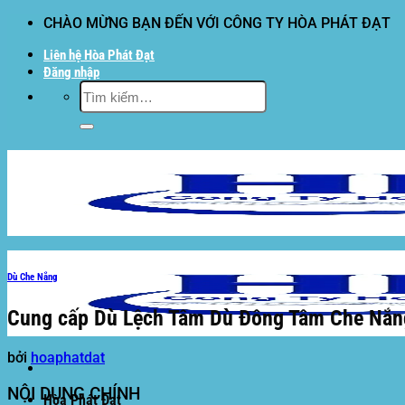
Bỏ
CHÀO MỪNG BẠN ĐẾN VỚI CÔNG TY HÒA PHÁT ĐẠT
qua
Liên hệ Hòa Phát Đạt
nội
Đăng nhập
dung
Tìm
kiếm:
Dù Che Nắng
Cung cấp Dù Lệch Tâm Dù Đông Tâm Che Nắng 
bởi
hoaphatdat
NỘI DUNG CHÍNH
Hòa Phát Đạt