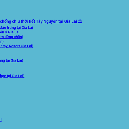
hống chịu thời tiết Tây Nguyên tại Gia Lai ⛱️
ặc trưng tại Gia Lai
ến ở Gia Lai
iểm dừng chân)
ên)
tay, Resort Gia Lai)
g tại Gia Lai)
học tại Gia Lai)
I