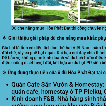
Dù che nắng mưa Hòa Phát Đạt thi công chuyên ngh
🌟 Giới thiệu giải pháp dù che nắng mưa khắc phục
Gia Lai là tỉnh có diện tích lớn thứ hai Việt Nam, nằm
đồi chè, rẫy cà phê bạt ngàn. Khí hậu nơi đây chia thà
Để bảo vệ không gian kinh doanh và du lịch trước điều ki
điện chống rỉ sét tuyệt đối, kết hợp áo dù bạt PU siêu 
⚙️ Ứng dụng thực tiễn của ô dù Hòa Phát Đạt tại 
Quán Cafe Sân Vườn & Homestay:
quán cafe, homestay ở TP Pleiku,
Kinh doanh F&B, Nhà hàng sinh thá
nướng cơm lam gần khu vực Biển 