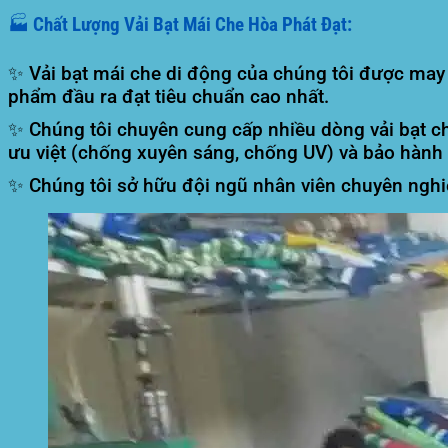
🏭 Chất Lượng Vải Bạt Mái Che Hòa Phát Đạt:
✨ Vải bạt mái che di động của chúng tôi được may é
phẩm đầu ra đạt tiêu chuẩn cao nhất.
✨ Chúng tôi chuyên cung cấp nhiều dòng vải bạt c
ưu việt (chống xuyên sáng, chống UV) và bảo hành 
✨ Chúng tôi sở hữu đội ngũ nhân viên chuyên nghiệ