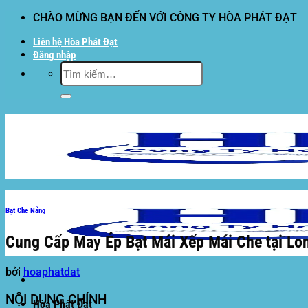
Bỏ
CHÀO MỪNG BẠN ĐẾN VỚI CÔNG TY HÒA PHÁT ĐẠT
qua
Liên hệ Hòa Phát Đạt
nội
Đăng nhập
dung
Tìm
kiếm:
Bạt Che Nắng
Cung Cấp May Ép Bạt Mái Xếp Mái Che tại Lon
bởi
hoaphatdat
NỘI DUNG CHÍNH
Hòa Phát Đạt