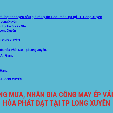
ải bạt theo yêu cầu giá rẻ uy tín Hòa Phát Đạt tại TP Long Xuyên
P Long Xuyên
n Uy Tín Giá Rẻ Nhất
Long Xuyên
P LONG XUYÊN
ủa Hòa Phát Đạt Tại Long Xuyên?
 An Giang
 Hàng:
ẠI LONG XUYÊN
NG MƯA, NHẬN GIA CÔNG MAY ÉP VẢI 
HÒA PHÁT ĐẠT TẠI TP LONG XUYÊN