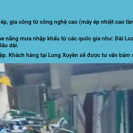
p, gia công từ công nghệ cao (máy ép nhiệt cao tần
he nắng mưa nhập khẩu từ các quốc gia như: Đài Loa
lâu dài.
p. Khách hàng tại Long Xuyên sẽ được tư vấn bám sá