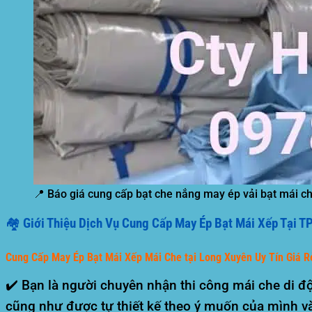
📍 Báo giá cung cấp bạt che nắng may ép vải bạt mái che
🏘️ Giới Thiệu Dịch Vụ Cung Cấp May Ép Bạt Mái Xếp Tại T
Cung Cấp May Ép Bạt Mái Xếp Mái Che tại Long Xuyên Uy Tín Giá R
✔️ Bạn là người chuyên nhận thi công mái che di đ
cũng như được tự thiết kế theo ý muốn của mình v