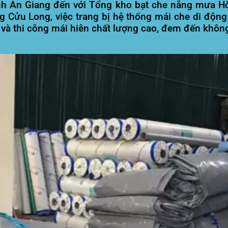
nh An Giang
đến với Tổng kho bạt che nắng mưa Hòa 
Cửu Long, việc trang bị hệ thống mái che di động l
 và thi công mái hiên chất lượng cao, đem đến khô