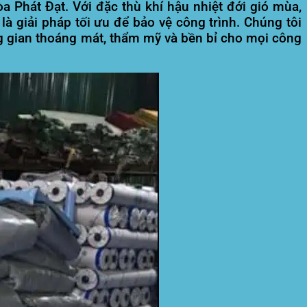
Phát Đạt. Với đặc thù khí hậu nhiệt đới gió mùa,
à giải pháp tối ưu để bảo vệ công trình. Chúng tôi
ng gian thoáng mát, thẩm mỹ và bền bỉ cho mọi công