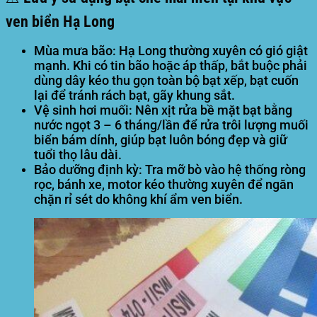
ven biển Hạ Long
Mùa mưa bão:
Hạ Long thường xuyên có gió giật
mạnh. Khi có tin bão hoặc áp thấp, bắt buộc phải
dùng dây kéo thu gọn toàn bộ bạt xếp, bạt cuốn
lại để tránh rách bạt, gãy khung sắt.
Vệ sinh hơi muối:
Nên xịt rửa bề mặt bạt bằng
nước ngọt 3 – 6 tháng/lần để rửa trôi lượng muối
biển bám dính, giúp bạt luôn bóng đẹp và giữ
tuổi thọ lâu dài.
Bảo dưỡng định kỳ:
Tra mỡ bò vào hệ thống ròng
rọc, bánh xe, motor kéo thường xuyên để ngăn
chặn rỉ sét do không khí ẩm ven biển.