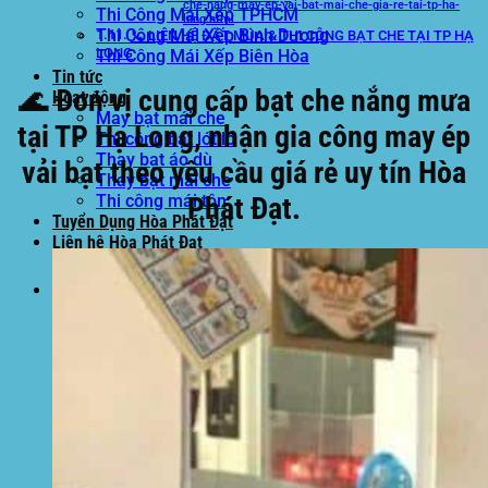
che-nang-may-ep-vai-bat-mai-che-gia-re-tai-tp-ha-
Thi Công Mái Xếp TPHCM
long.html
Thi Công Mái Xếp Bình Dương
📞 LIÊN HỆ ĐẶT MUA & THI CÔNG BẠT CHE TẠI TP HẠ
LONG
Thi Công Mái Xếp Biên Hòa
Tin tức
🌊
Đơn vị cung cấp bạt che nắng mưa
Hoạt động
May bạt mái che
tại TP Hạ Long, nhận gia công may ép
Thi công bạt lót lồ
Thay bạt áo dù
vải bạt theo yêu cầu giá rẻ uy tín Hòa
Thay bạt mái che
Thi công mái tôn
Phát Đạt.
Tuyển Dụng Hòa Phát Đạt
Liên hệ Hòa Phát Đạt
Tìm
kiếm: