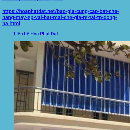
https://hoaphatdat.net/bao-gia-cung-cap-bat-che-
nang-may-ep-vai-bat-mai-che-gia-re-tai-tp-dong-
ha.html
Liên hệ Hòa Phát Đạt