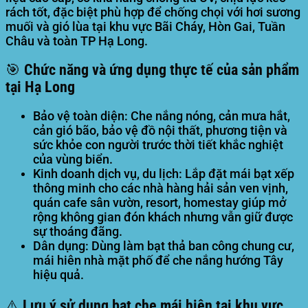
rách tốt, đặc biệt phù hợp để chống chọi với hơi sương
muối và gió lùa tại khu vực Bãi Cháy, Hòn Gai, Tuần
Châu và toàn TP Hạ Long.
🎯 Chức năng và ứng dụng thực tế của sản phẩm
tại Hạ Long
Bảo vệ toàn diện:
Che nắng nóng, cản mưa hắt,
cản gió bão, bảo vệ đồ nội thất, phương tiện và
sức khỏe con người trước thời tiết khắc nghiệt
của vùng biển.
Kinh doanh dịch vụ, du lịch:
Lắp đặt mái bạt xếp
thông minh cho các nhà hàng hải sản ven vịnh,
quán cafe sân vườn, resort, homestay giúp mở
rộng không gian đón khách nhưng vẫn giữ được
sự thoáng đãng.
Dân dụng:
Dùng làm bạt thả ban công chung cư,
mái hiên nhà mặt phố để che nắng hướng Tây
hiệu quả.
⚠️ Lưu ý sử dụng bạt che mái hiên tại khu vực