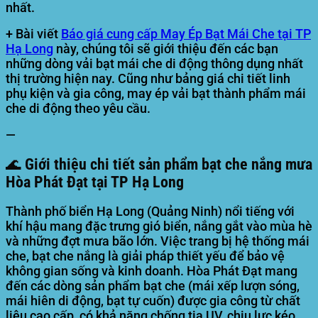
nhất.
+ Bài viết
Báo giá cung cấp May Ép Bạt Mái Che tại TP
Hạ Long
này, chúng tôi sẽ giới thiệu đến các bạn
những dòng vải bạt mái che di động thông dụng nhất
thị trường hiện nay. Cũng như bảng giá chi tiết linh
phụ kiện và gia công, may ép vải bạt thành phẩm mái
che di động theo yêu cầu.
—
🌊 Giới thiệu chi tiết sản phẩm bạt che nắng mưa
Hòa Phát Đạt tại TP Hạ Long
Thành phố biển Hạ Long (Quảng Ninh) nổi tiếng với
khí hậu mang đặc trưng gió biển, nắng gắt vào mùa hè
và những đợt mưa bão lớn. Việc trang bị hệ thống mái
che, bạt che nắng là giải pháp thiết yếu để bảo vệ
không gian sống và kinh doanh. Hòa Phát Đạt mang
đến các dòng sản phẩm bạt che (mái xếp lượn sóng,
mái hiên di động, bạt tự cuốn) được gia công từ chất
liệu cao cấp, có khả năng chống tia UV, chịu lực kéo