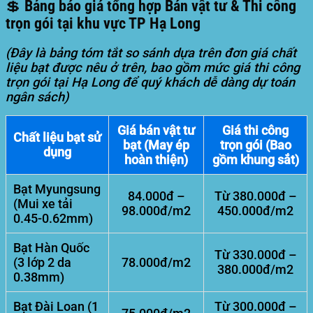
💲 Bảng báo giá tổng hợp Bán vật tư & Thi công
trọn gói tại khu vực TP Hạ Long
(Đây là bảng tóm tắt so sánh dựa trên đơn giá chất
liệu bạt được nêu ở trên, bao gồm mức giá thi công
trọn gói tại Hạ Long để quý khách dễ dàng dự toán
ngân sách)
Giá bán vật tư
Giá thi công
Chất liệu bạt sử
bạt (May ép
trọn gói (Bao
dụng
hoàn thiện)
gồm khung sắt)
Bạt Myungsung
84.000đ –
Từ 380.000đ –
(Mui xe tải
98.000đ/m2
450.000đ/m2
0.45-0.62mm)
Bạt Hàn Quốc
Từ 330.000đ –
(3 lớp 2 da
78.000đ/m2
380.000đ/m2
0.38mm)
Bạt Đài Loan (1
Từ 300.000đ –