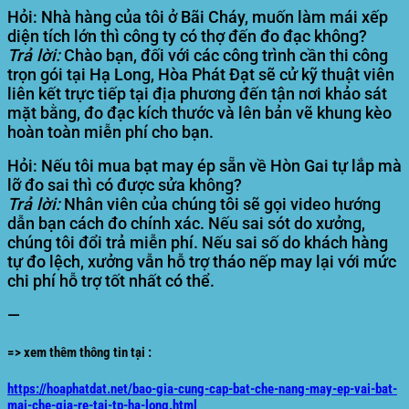
Hỏi: Nhà hàng của tôi ở Bãi Cháy, muốn làm mái xếp
diện tích lớn thì công ty có thợ đến đo đạc không?
Trả lời:
Chào bạn, đối với các công trình cần thi công
trọn gói tại Hạ Long, Hòa Phát Đạt sẽ cử kỹ thuật viên
liên kết trực tiếp tại địa phương đến tận nơi khảo sát
mặt bằng, đo đạc kích thước và lên bản vẽ khung kèo
hoàn toàn miễn phí cho bạn.
Hỏi: Nếu tôi mua bạt may ép sẵn về Hòn Gai tự lắp mà
lỡ đo sai thì có được sửa không?
Trả lời:
Nhân viên của chúng tôi sẽ gọi video hướng
dẫn bạn cách đo chính xác. Nếu sai sót do xưởng,
chúng tôi đổi trả miễn phí. Nếu sai số do khách hàng
tự đo lệch, xưởng vẫn hỗ trợ tháo nếp may lại với mức
chi phí hỗ trợ tốt nhất có thể.
—
=> xem thêm thông tin tại :
https://hoaphatdat.net/bao-gia-cung-cap-bat-che-nang-may-ep-vai-bat-
mai-che-gia-re-tai-tp-ha-long.html