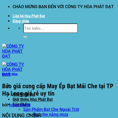
Bỏ
CHÀO MỪNG BẠN ĐẾN VỚI CÔNG TY HÒA PHÁT ĐẠT
qua
Liên hệ Hòa Phát Đạt
nội
Đăng nhập
dung
Tìm
kiếm:
Bạt Che Nắng
Báo giá cung cấp May Ép Bạt Mái Che tại TP
Hạ Long giá rẻ uy tín
Hòa Phát Đạt
Giới thiệu Hòa Phát Đạt
Sản Phẩm
bởi
hoaphatdat
Sản Phẩm Bạt Che Ngoài Trời
Bạt che nắng mưa
NỘI DUNG CHÍNH