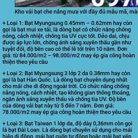
Kho vải bạt che nắng mưa với đầy đủ mẫu mã, màu
+ Loại 1: Bạt Myungsung 0.45mm – 0.62mm hay còn
gọi là bạt mui xe tải, là dòng bạt có chức năng chống
nóng, cách nhiệt, chống tia UV cực tốt. Dẻo dai, chịu
được áp lực lớn, chống ánh sáng xuyên thấu gần như
tuyệt đối, độ bền cao có thể lê tới trên 10 năm. Đơn
giá: từ 84.000/m2 – 98.000/m2 may ép gia công hoàn
thiện theo yêu cầu
+ Loại 2: Bạt Myungsung 3 lớp 2 da 0.38mm hay còn
gọi là bạt Hàn Quốc. Là dòng bạt chuyên dụng nhất
cho mái che di động ngoài trời. Có chức năng chống
nắng nóng, cách nhiệt, tạo không gian thông thoáng,
ngăn ánh sáng xuyên thấu và chống tia UV. Độ bền
của dòng vải bạt này từ 5 đến 7 năm. Đơn giá:
78.000/m2 may ép gia công hoàn thiện theo yêu cầu
+ Loại 3: Bạt Taiwan 1 lớp da, độ dày 0,36mm còn gọi
là bạt Đài Loan. Là dòng bạt chuyên sử dụng cho mái
hiên di động, mái bạt cuốn tự động hoặc mái bạt xếp