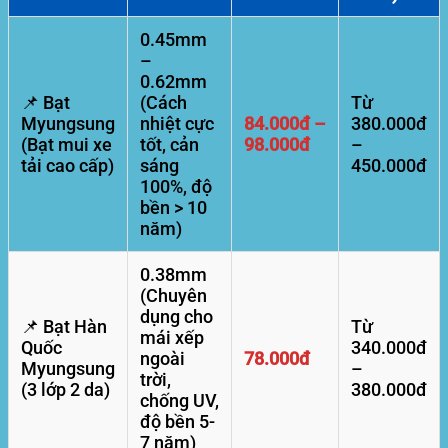
0.45mm
–
0.62mm
📌 Bạt
(Cách
Từ
Myungsung
nhiệt cực
84.000đ –
380.000đ
(Bạt mui xe
tốt, cản
98.000đ
–
tải cao cấp)
sáng
450.000đ
100%, độ
bền > 10
năm)
0.38mm
(Chuyên
dụng cho
📌 Bạt Hàn
Từ
mái xếp
Quốc
340.000đ
ngoài
78.000đ
Myungsung
–
trời,
(3 lớp 2 da)
380.000đ
chống UV,
độ bền 5-
7 năm)