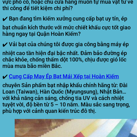
vực phố cổ, hoặc chủ cửa hàng muốn tự mua vật tư về
thi công để tiết kiệm chi phí?
✔️ Bạn đang tìm kiếm xưởng cung cấp bạt uy tín, ép
bạt chuẩn kích thước với mức chiết khấu cực tốt giao
hàng ngay tại Quận Hoàn Kiếm?
✔️ Vải bạt của chúng tôi được
gia công bằng máy ép
nhiệt cao tần
hiện đại bậc nhất. Đảm bảo đường ép
chắc khỏe, chống thấm dột 100%, chịu được gió lốc
mùa mưa bão miền Bắc.
✔️
Cung Cấp May Ép Bạt Mái Xếp tại Hoàn Kiếm
chuyên Sản phẩm bạt nhập khẩu chính hãng từ: Đài
Loan (Taiwan), Hàn Quốc (Myungsung), Nhật Bản…
với khả năng cản sáng, chống tia UV và cách nhiệt
tuyệt vời, độ bền từ 5 – 10 năm. Màu sắc sang trọng,
phù hợp với cảnh quan kiến trúc đô thị.