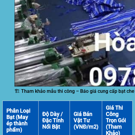
🏗️ Tham khảo mẫu thi công – Báo giá cung cấp bạt che
Giá Thi
Phân Loại
Độ Dày /
Giá Bán
Công
Bạt (May
Đặc Tính
Vật Tư
Trọn Gói
ép thành
Nổi Bật
(VNĐ/m2)
(Tham
phẩm)
Khảo)