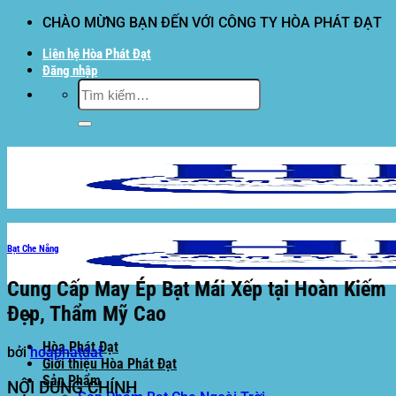
Bỏ
CHÀO MỪNG BẠN ĐẾN VỚI CÔNG TY HÒA PHÁT ĐẠT
qua
Liên hệ Hòa Phát Đạt
nội
Đăng nhập
dung
Tìm
kiếm:
Bạt Che Nắng
Cung Cấp May Ép Bạt Mái Xếp tại Hoàn Kiếm
Đẹp, Thẩm Mỹ Cao
Hòa Phát Đạt
bởi
hoaphatdat
Giới thiệu Hòa Phát Đạt
Sản Phẩm
NỘI DUNG CHÍNH