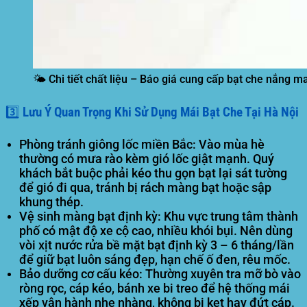
🌤️ Chi tiết chất liệu – Báo giá cung cấp bạt che nắng 
3️⃣ Lưu Ý Quan Trọng Khi Sử Dụng Mái Bạt Che Tại Hà Nội
Phòng tránh giông lốc miền Bắc:
Vào mùa hè
thường có mưa rào kèm gió lốc giật mạnh. Quý
khách
bắt buộc phải kéo thu gọn bạt lại sát tường
để gió đi qua, tránh bị rách màng bạt hoặc sập
khung thép.
Vệ sinh màng bạt định kỳ:
Khu vực trung tâm thành
phố có mật độ xe cộ cao, nhiều khói bụi. Nên dùng
vòi xịt nước rửa bề mặt bạt định kỳ 3 – 6 tháng/lần
để giữ bạt luôn sáng đẹp, hạn chế ố đen, rêu mốc.
Bảo dưỡng cơ cấu kéo:
Thường xuyên tra mỡ bò vào
ròng rọc, cáp kéo, bánh xe bi treo để hệ thống mái
xếp vận hành nhẹ nhàng, không bị kẹt hay đứt cáp.