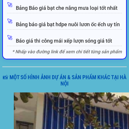
🚀
Bảng Báo giá bạt che nắng mưa loại tốt nhất
🚀
Bảng báo giá bạt hdpe nuôi lươn ốc ếch uy tín
🚀
Báo giá thi công mái xếp lượn sóng giá tốt
* Nhấp vào đường link để xem chi tiết từng sản phẩm
📸 MỘT SỐ HÌNH ẢNH DỰ ÁN & SẢN PHẨM KHÁC TẠI HÀ
NỘI