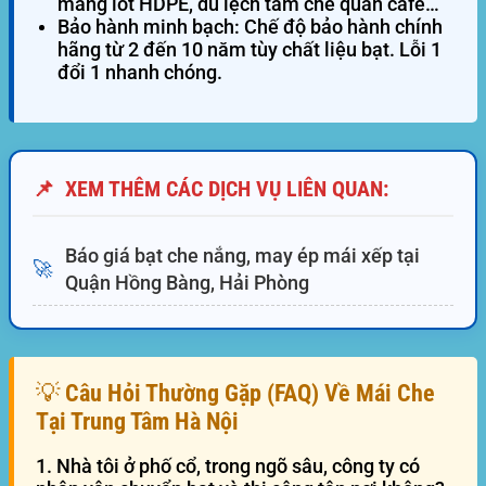
màng lót HDPE, dù lệch tâm che quán cafe…
Bảo hành minh bạch:
Chế độ bảo hành chính
hãng từ 2 đến 10 năm tùy chất liệu bạt. Lỗi 1
đổi 1 nhanh chóng.
📌
XEM THÊM CÁC DỊCH VỤ LIÊN QUAN:
Báo giá bạt che nắng, may ép mái xếp tại
🚀
Quận Hồng Bàng, Hải Phòng
💡 Câu Hỏi Thường Gặp (FAQ) Về Mái Che
Tại Trung Tâm Hà Nội
1. Nhà tôi ở phố cổ, trong ngõ sâu, công ty có