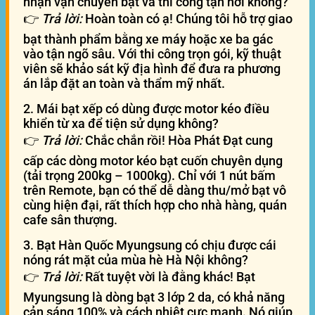
nhận vận chuyển bạt và thi công tận nơi không?
👉
Trả lời:
Hoàn toàn có ạ! Chúng tôi hỗ trợ giao
bạt thành phẩm bằng xe máy hoặc xe ba gác
vào tận ngõ sâu. Với thi công trọn gói, kỹ thuật
viên sẽ khảo sát kỹ địa hình để đưa ra phương
án lắp đặt an toàn và thẩm mỹ nhất.
2. Mái bạt xếp có dùng được motor kéo điều
khiển từ xa để tiện sử dụng không?
👉
Trả lời:
Chắc chắn rồi! Hòa Phát Đạt cung
cấp các dòng motor kéo bạt cuốn chuyên dụng
(tải trọng 200kg – 1000kg). Chỉ với 1 nút bấm
trên Remote, bạn có thể dễ dàng thu/mở bạt vô
cùng hiện đại, rất thích hợp cho nhà hàng, quán
cafe sân thượng.
3. Bạt Hàn Quốc Myungsung có chịu được cái
nóng rát mặt của mùa hè Hà Nội không?
👉
Trả lời:
Rất tuyệt vời là đằng khác! Bạt
Myungsung là dòng bạt 3 lớp 2 da, có khả năng
cản sáng 100% và cách nhiệt cực mạnh. Nó giúp