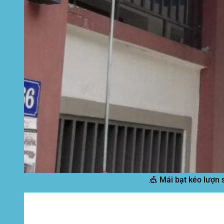
🎪 Mái bạt kéo lượn 