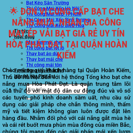
Bạt Kéo Sân Trường
Thi Công Mái Xếp Hà Nội
🌟 ĐƠN VỊ CUNG CẤP BẠT CHE
Thi Công Mái Xếp TPHCM
Thi Công Mái Xếp Bình Dương
NẮNG MƯA, NHẬN GIA CÔNG
Thi Công Mái Xếp Biên Hòa
MAY ÉP VẢI BẠT GIÁ RẺ UY TÍN
Tin tức
Hoạt động
HÒA PHÁT ĐẠT TẠI QUẬN HOÀN
May bạt mái che
Thi công bạt lót lồ
KIẾM
Thay bạt áo dù
Thay bạt mái che
Thi công mái tôn
Chào mừng quý khách hàng tại
Quận Hoàn Kiếm,
Tuyển Dụng Hòa Phát Đạt
Liên hệ Hòa Phát Đạt
Thủ đô Hà Nội
đến với hệ thống Tổng kho bạt che
nắng mưa Hòa Phát Đạt. Là quận trung tâm lõi
Tìm
của thủ đô với mật độ dân cư đông đúc và vô số
kiếm:
các tuyến phố kinh doanh sầm uất, nhu cầu sử
dụng các giải pháp che chắn thông minh, thẩm
mỹ và tiết kiệm không gian luôn được đặt lên
hàng đầu. Nhằm đối phó với cái nắng gắt mùa hè
và cái rét buốt mưa phùn mùa đông của miền Bắc,
chúng tôi mang đến các giải pháp
mái xếp lượn