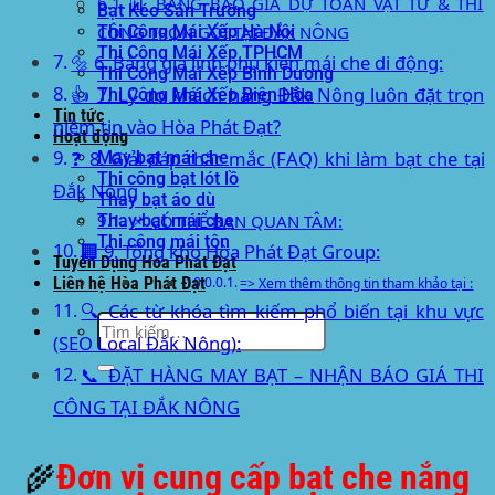
📊 BẢNG BÁO GIÁ DỰ TOÁN VẬT TƯ & THI
Bạt Kéo Sân Trường
Thi Công Mái Xếp Hà Nội
CÔNG TRỌN GÓI TẠI ĐẮK NÔNG
Thi Công Mái Xếp TPHCM
🔩 6. Bảng giá linh phụ kiện mái che di động:
Thi Công Mái Xếp Bình Dương
👍 7. Lý do khách hàng Đắk Nông luôn đặt trọn
Thi Công Mái Xếp Biên Hòa
Tin tức
niềm tin vào Hòa Phát Đạt?
Hoạt động
❓ 8. Giải đáp thắc mắc (FAQ) khi làm bạt che tại
May bạt mái che
Thi công bạt lót lồ
Đắk Nông
Thay bạt áo dù
Thay bạt mái che
📌 CÓ THỂ BẠN QUAN TÂM:
Thi công mái tôn
🏢 9. Tổng kho Hòa Phát Đạt Group:
Tuyển Dụng Hòa Phát Đạt
Liên hệ Hòa Phát Đạt
=> Xem thêm thông tin tham khảo tại :
🔍 Các từ khóa tìm kiếm phổ biến tại khu vực
Tìm
(SEO Local Đắk Nông):
kiếm:
📞 ĐẶT HÀNG MAY BẠT – NHẬN BÁO GIÁ THI
CÔNG TẠI ĐẮK NÔNG
Đơn vị cung cấp bạt che nắng
🌾