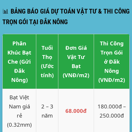
📊 BẢNG BÁO GIÁ DỰ TOÁN VẬT TƯ & THI CÔNG
TRỌN GÓI TẠI ĐẮK NÔNG
Phân
Thi Công
Tuổi
Đơn Giá
Khúc Bạt
Trọn Gói
Thọ
Vật Tư
Che (Gửi
ở Đắk
(Ước
Bạt
Đắk
Nông
tính)
(VNĐ/m2)
Nông)
(VNĐ/m2)
Bạt Việt
Nam giá
2 – 3
180.000đ –
68.000đ
rẻ
năm
250.000đ
(0.32mm)