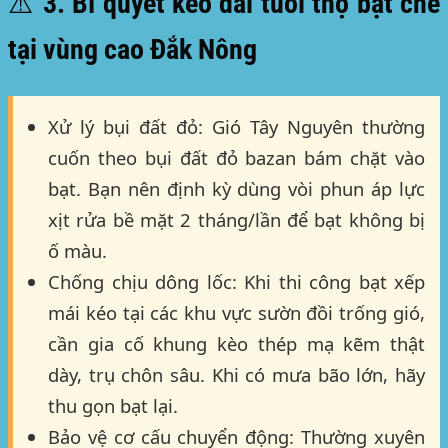
⚠️ 3. Bí quyết kéo dài tuổi thọ bạt che
tại vùng cao Đắk Nông
Xử lý bụi đất đỏ:
Gió Tây Nguyên thường
cuốn theo bụi đất đỏ bazan bám chặt vào
bạt. Bạn nên định kỳ dùng vòi phun áp lực
xịt rửa bề mặt 2 tháng/lần để bạt không bị
ố màu.
Chống chịu dông lốc:
Khi thi công bạt xếp
mái kéo tại các khu vực sườn đồi trống gió,
cần gia cố khung kèo thép mạ kẽm thật
dày, trụ chôn sâu. Khi có mưa bão lớn, hãy
thu gọn bạt lại.
Bảo vệ cơ cấu chuyển động:
Thường xuyên