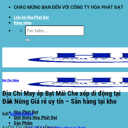
Bỏ
CHÀO MỪNG BẠN ĐẾN VỚI CÔNG TY HÒA PHÁT ĐẠT
qua
Liên hệ Hòa Phát Đạt
nội
Đăng nhập
dung
Tìm
kiếm:
Bạt Che Nắng
Địa Chỉ May ép Bạt Mái Che xếp di động tại
Đắk Nông Giá rẻ uy tín – Sẵn hàng tại kho
Hòa Phát Đạt
bởi
hoaphatdat
Giới thiệu Hòa Phát Đạt
Sản Phẩm
NỘI DUNG CHÍNH