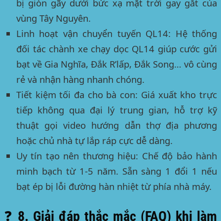
bị giòn gãy dưới bức xạ mặt trời gay gắt của
vùng Tây Nguyên.
Linh hoạt vận chuyển tuyến QL14:
Hệ thống
đối tác chành xe chạy dọc QL14 giúp cước gửi
bạt về Gia Nghĩa, Đắk R’lấp, Đắk Song… vô cùng
rẻ và nhận hàng nhanh chóng.
Tiết kiệm tối đa cho bà con:
Giá xuất kho trực
tiếp không qua đại lý trung gian, hỗ trợ kỹ
thuật gọi video hướng dẫn thợ địa phương
hoặc chủ nhà tự lắp ráp cực dễ dàng.
Uy tín tạo nên thương hiệu:
Chế độ bảo hành
minh bạch từ 1-5 năm. Sẵn sàng 1 đổi 1 nếu
bạt ép bị lỗi đường hàn nhiệt từ phía nhà máy.
❓ 8. Giải đáp thắc mắc (FAQ) khi làm