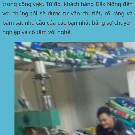
trong công việc. Từ đó, khách hàng
Đắk Nông
đến
với chúng tôi sẽ được tư vấn chi tiết, rõ ràng và
bám sát nhu cầu của các bạn nhất bằng sự chuyên
nghiệp và có tâm với nghề.