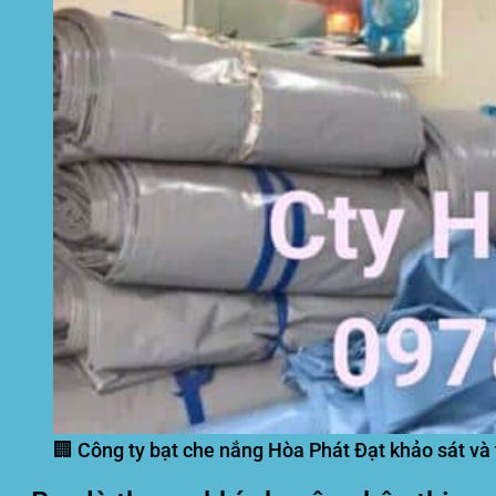
🏢 Công ty bạt che nắng Hòa Phát Đạt khảo sát và 