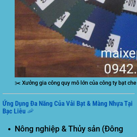
✂️ Xưởng gia công quy mô lớn của công ty bạt che
Ứng Dụng Đa Năng Của Vải Bạt & Màng Nhựa Tại
Bạc Liêu 🦐
Nông nghiệp & Thủy sản (Đông