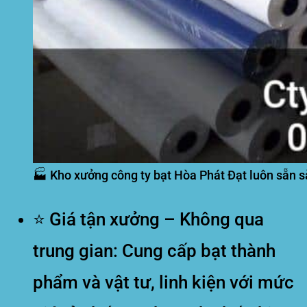
🏭 Kho xưởng công ty bạt Hòa Phát Đạt luôn sẵn s
⭐
Giá tận xưởng – Không qua
trung gian:
Cung cấp bạt thành
phẩm và vật tư, linh kiện với mức