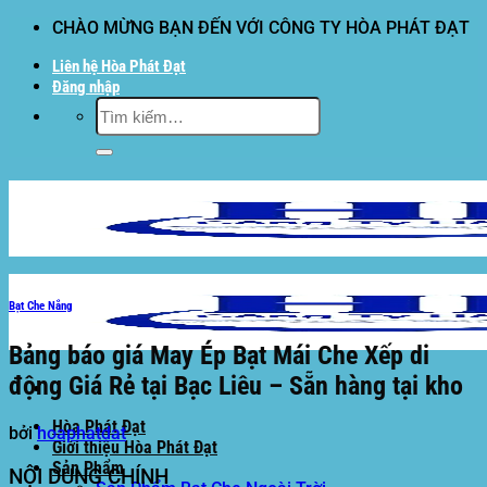
Bỏ
CHÀO MỪNG BẠN ĐẾN VỚI CÔNG TY HÒA PHÁT ĐẠT
qua
Liên hệ Hòa Phát Đạt
nội
Đăng nhập
dung
Tìm
kiếm:
Bạt Che Nắng
Bảng báo giá May Ép Bạt Mái Che Xếp di
động Giá Rẻ tại Bạc Liêu – Sẵn hàng tại kho
Hòa Phát Đạt
bởi
hoaphatdat
Giới thiệu Hòa Phát Đạt
Sản Phẩm
NỘI DUNG CHÍNH