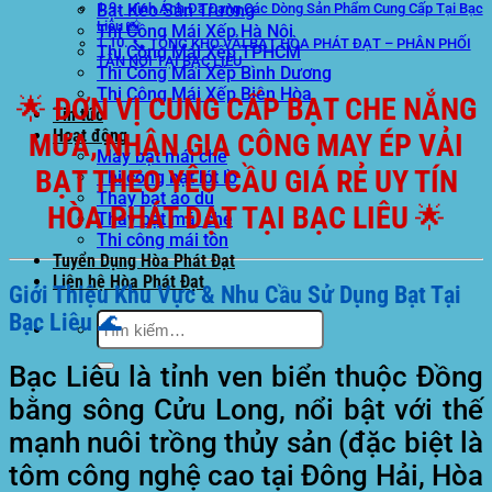
Bạt Kéo Sân Trường
Hình Ảnh Đa Dạng Các Dòng Sản Phẩm Cung Cấp Tại Bạc
Liêu 📸
Thi Công Mái Xếp Hà Nội
📞 TỔNG KHO VẢI BẠT HÒA PHÁT ĐẠT – PHÂN PHỐI
Thi Công Mái Xếp TPHCM
TẬN NƠI TẠI BẠC LIÊU
Thi Công Mái Xếp Bình Dương
Thi Công Mái Xếp Biên Hòa
🌟 ĐƠN VỊ CUNG CẤP BẠT CHE NẮNG
Tin tức
Hoạt động
MƯA, NHẬN GIA CÔNG MAY ÉP VẢI
May bạt mái che
BẠT THEO YÊU CẦU GIÁ RẺ UY TÍN
Thi công bạt lót lồ
Thay bạt áo dù
HÒA PHÁT ĐẠT TẠI BẠC LIÊU 🌟
Thay bạt mái che
Thi công mái tôn
Tuyển Dụng Hòa Phát Đạt
Liên hệ Hòa Phát Đạt
Giới Thiệu Khu Vực & Nhu Cầu Sử Dụng Bạt Tại
Bạc Liêu 🌊
Tìm
kiếm:
Bạc Liêu là tỉnh ven biển thuộc Đồng
bằng sông Cửu Long, nổi bật với thế
mạnh nuôi trồng thủy sản (đặc biệt là
tôm công nghệ cao tại Đông Hải, Hòa