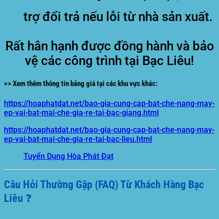
trợ đổi trả nếu lỗi từ nhà sản xuất.
Rất hân hạnh được đồng hành và bảo
vệ các công trình tại Bạc Liêu!
=> Xem thêm thông tin bảng giá tại các khu vực khác:
https://hoaphatdat.net/bao-gia-cung-cap-bat-che-nang-may-
ep-vai-bat-mai-che-gia-re-tai-bac-giang.html
https://hoaphatdat.net/bao-gia-cung-cap-bat-che-nang-may-
ep-vai-bat-mai-che-gia-re-tai-bac-lieu.html
Tuyển Dụng Hòa Phát Đạt
Câu Hỏi Thường Gặp (FAQ) Từ Khách Hàng Bạc
Liêu ❓