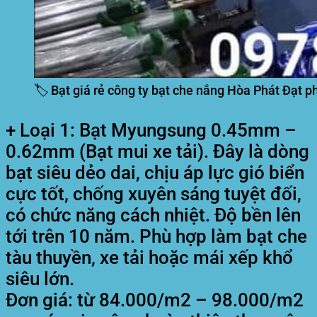
🏷️ Bạt giá rẻ công ty bạt che nắng Hòa Phát Đạt ph
+ Loại 1: Bạt Myungsung 0.45mm –
0.62mm (Bạt mui xe tải). Đây là dòng
bạt siêu dẻo dai, chịu áp lực gió biển
cực tốt, chống xuyên sáng tuyệt đối,
có chức năng cách nhiệt. Độ bền lên
tới trên 10 năm. Phù hợp làm bạt che
tàu thuyền, xe tải hoặc mái xếp khổ
siêu lớn.
Đơn giá: từ 84.000/m2 – 98.000/m2