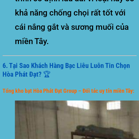
khả năng chống chọi rất tốt với
cái nắng gắt và sương muối của
miền Tây.
6. Tại Sao Khách Hàng Bạc Liêu Luôn Tin Chọn
Hòa Phát Đạt? 🏆
Tổng kho bạt Hòa Phát Đạt Group – Đối tác uy tín miền Tây: