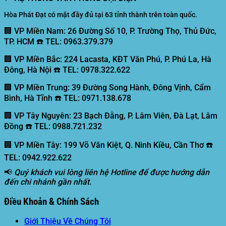
Hòa Phát Đạt có mặt đầy đủ tại 63 tỉnh thành trên toàn quốc.
🏢 VP Miền Nam:
26 Đường Số 10, P. Trường Thọ, Thủ Đức,
TP. HCM ☎️ TEL: 0963.379.379
🏢 VP Miền Bắc:
224 Lacasta, KĐT Văn Phú, P. Phú La, Hà
Đông, Hà Nội ☎️ TEL: 0978.322.622
🏢 VP Miền Trung:
39 Đường Song Hành, Đông Vịnh, Cẩm
Bình, Hà Tĩnh ☎️ TEL: 0971.138.678
🏢 VP Tây Nguyên:
23 Bạch Đằng, P. Lâm Viên, Đà Lạt, Lâm
Đồng ☎️ TEL: 0988.721.232
🏢 VP Miền Tây:
199 Võ Văn Kiệt, Q. Ninh Kiều, Cần Thơ ☎️
TEL: 0942.922.622
📢
Quý khách vui lòng liên hệ Hotline để được hướng dẫn
đến chi nhánh gần nhất.
Điều Khoản & Chính Sách
Giới Thiệu Về Chúng Tôi