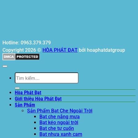
Hotline: 0963.379.379
Copyright 2026 ©
HÒA PHÁT ĐẠT
bởi hoaphatdatgroup
Tìm
kiếm:
Hòa Phát Đạt
Giới thiệu Hòa Phát Đạt
Sản Phẩm
Sản Phẩm Bạt Che Ngoài Trời
Bạt che nắng mưa
Bạt kéo ngoài trời
Bạt che tự cuốn
Bạt nhựa xanh cam