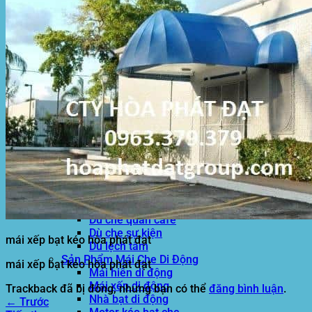
Hòa Phát Đạt
Giới thiệu Hòa Phát Đạt
Sản Phẩm
Sản Phẩm Bạt Che Ngoài Trời
Bạt che nắng mưa
Bạt kéo ngoài trời
Bạt che tự cuốn
Bạt nhựa xanh cam
Bạt sọc 3 màu
Bạt nhựa giá rẻ
Bạt lót ao hồ
Bạt nhựa đen HDPE
Màng chống thấm HDPE
Sản Phẩm Dù Che Ngoài Trời
Dù che nắng
Dù che quán cafe
Dù che sự kiện
mái xếp bạt kéo hòa phát đạt
Dù lệch tâm
Sản Phẩm Mái Che Di Động
mái xếp bạt kéo hòa phát đạt
Mái hiên di động
Mái xếp di động
Trackback đã bị đóng, nhưng bạn có thể
đăng bình luận
.
Nhà bạt di động
←
Trước