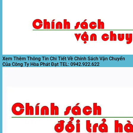
Xem Thêm Thông Tin Chi Tiết Về Chính Sách Vận Chuyển
Của Công Ty Hòa Phát Đạt
TEL: 0942.922.622