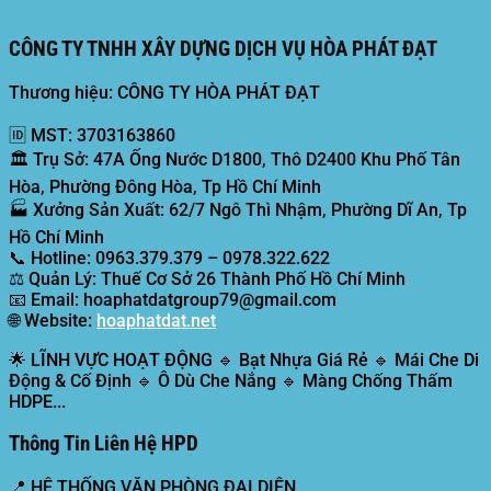
CÔNG TY TNHH XÂY DỰNG DỊCH VỤ HÒA PHÁT ĐẠT
Thương hiệu: CÔNG TY HÒA PHÁT ĐẠT
🆔
MST:
3703163860
🏛️
Trụ Sở:
47A Ống Nước D1800, Thô D2400 Khu Phố Tân
Hòa, Phường Đông Hòa, Tp Hồ Chí Minh
🏭
Xưởng Sản Xuất:
62/7 Ngô Thì Nhậm, Phường Dĩ An, Tp
Hồ Chí Minh
📞
Hotline:
0963.379.379 – 0978.322.622
⚖️
Quản Lý:
Thuế Cơ Sở 26 Thành Phố Hồ Chí Minh
📧
Email:
hoaphatdatgroup79@gmail.com
🌐
Website:
hoaphatdat.net
🌟
LĨNH VỰC HOẠT ĐỘNG
🔹 Bạt Nhựa Giá Rẻ 🔹 Mái Che Di
Động & Cố Định 🔹 Ô Dù Che Nắng 🔹 Màng Chống Thấm
HDPE...
Thông Tin Liên Hệ HPD
📍
HỆ THỐNG VĂN PHÒNG ĐẠI DIỆN