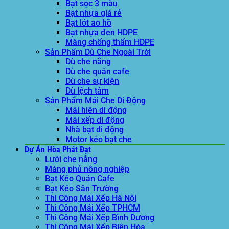
Bạt sọc 3 màu
Bạt nhựa giá rẻ
Bạt lót ao hồ
Bạt nhựa đen HDPE
Màng chống thấm HDPE
Sản Phẩm Dù Che Ngoài Trời
Dù che nắng
Dù che quán cafe
Dù che sự kiện
Dù lệch tâm
Sản Phẩm Mái Che Di Động
Mái hiên di động
Mái xếp di động
Nhà bạt di động
Motor kéo bạt che
Dự Án Hòa Phát Đạt
Lưới che nắng
Màng phủ nông nghiệp
Bạt Kéo Quán Cafe
Bạt Kéo Sân Trường
Thi Công Mái Xếp Hà Nội
Thi Công Mái Xếp TPHCM
Thi Công Mái Xếp Bình Dương
Thi Công Mái Xếp Biên Hòa