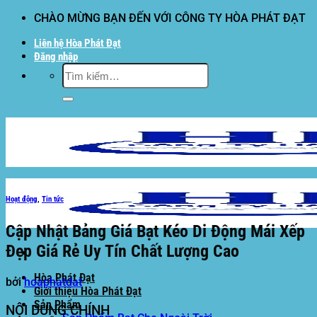
Bỏ
CHÀO MỪNG BẠN ĐẾN VỚI CÔNG TY HÒA PHÁT ĐẠT
qua
Liên hệ Hòa Phát Đạt
nội
Đăng nhập
dung
Tìm
kiếm:
Hoạt động
,
Tin tức
Cập Nhật Bảng Giá Bạt Kéo Di Động Mái Xếp
Đẹp Giá Rẻ Uy Tín Chất Lượng Cao
Hòa Phát Đạt
bởi
hoaphatdat
Giới thiệu Hòa Phát Đạt
Sản Phẩm
NỘI DUNG CHÍNH