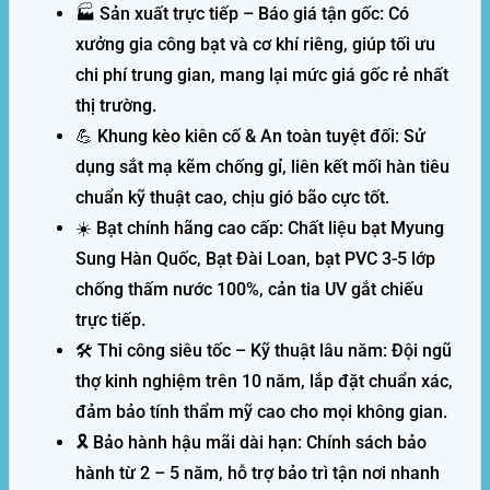
🏭 Sản xuất trực tiếp – Báo giá tận gốc:
Có
xưởng gia công bạt và cơ khí riêng, giúp tối ưu
chi phí trung gian, mang lại mức giá gốc rẻ nhất
thị trường.
💪 Khung kèo kiên cố & An toàn tuyệt đối:
Sử
dụng sắt mạ kẽm chống gỉ, liên kết mối hàn tiêu
chuẩn kỹ thuật cao, chịu gió bão cực tốt.
☀️ Bạt chính hãng cao cấp:
Chất liệu bạt Myung
Sung Hàn Quốc, Bạt Đài Loan, bạt PVC 3-5 lớp
chống thấm nước 100%, cản tia UV gắt chiếu
trực tiếp.
🛠️ Thi công siêu tốc – Kỹ thuật lâu năm:
Đội ngũ
thợ kinh nghiệm trên 10 năm, lắp đặt chuẩn xác,
đảm bảo tính thẩm mỹ cao cho mọi không gian.
🎗️ Bảo hành hậu mãi dài hạn:
Chính sách bảo
hành từ 2 – 5 năm, hỗ trợ bảo trì tận nơi nhanh