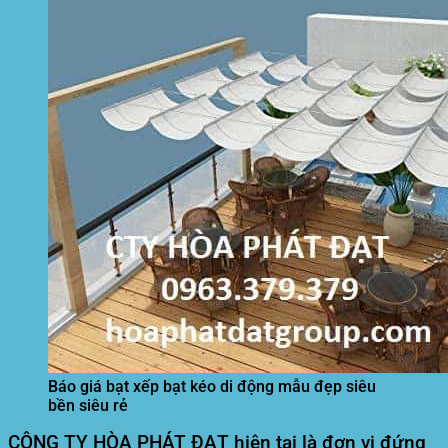
Báo giá bạt xếp bạt kéo di động mẫu đẹp siêu
bền siêu rẻ
CÔNG TY HÒA PHÁT ĐẠT hiện tại là đơn vị đứng