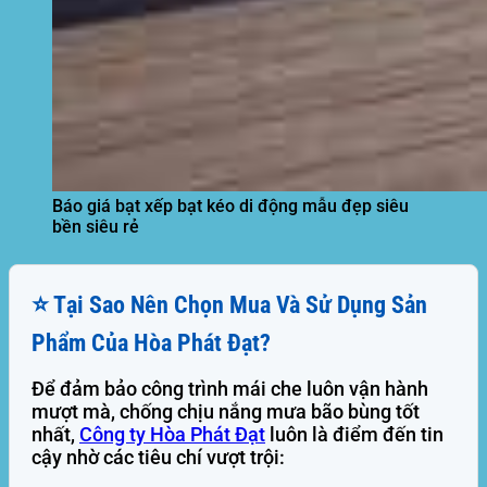
Báo giá bạt xếp bạt kéo di động mẫu đẹp siêu
bền siêu rẻ
⭐ Tại Sao Nên Chọn Mua Và Sử Dụng Sản
Phẩm Của Hòa Phát Đạt?
Để đảm bảo công trình mái che luôn vận hành
mượt mà, chống chịu nắng mưa bão bùng tốt
nhất,
Công ty Hòa Phát Đạt
luôn là điểm đến tin
cậy nhờ các tiêu chí vượt trội: