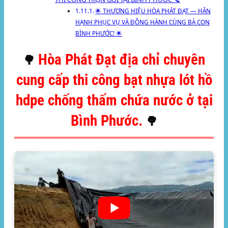
🌟 THƯƠNG HIỆU HÒA PHÁT ĐẠT — HÂN
HẠNH PHỤC VỤ VÀ ĐỒNG HÀNH CÙNG BÀ CON
BÌNH PHƯỚC! 🌟
Hòa Phát Đạt địa chỉ chuyên
🌳
cung cấp thi công bạt nhựa lót hồ
hdpe chống thấm chứa nước ở tại
Bình Phước.
🌳