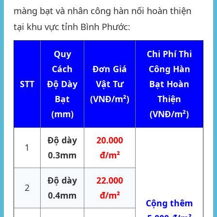
màng bạt và nhân công hàn nối hoàn thiện
tại khu vực tỉnh Bình Phước:
Quy
Chi Phí Thi
Cách
Đơn Giá
Công Hàn
STT
Độ Dày
Vật Tư
Bạt Hoàn
Bạt
(VNĐ/m²)
Thiện
(mm)
(VNĐ/m²)
Độ dày
20.000
1
0.3mm
đ/m²
Độ dày
22.000
2
0.4mm
đ/m²
Cộng thêm