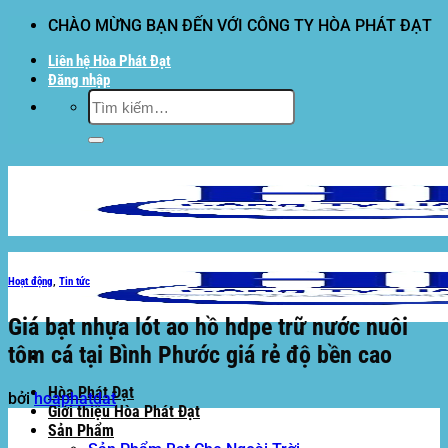
Bỏ
CHÀO MỪNG BẠN ĐẾN VỚI CÔNG TY HÒA PHÁT ĐẠT
qua
Liên hệ Hòa Phát Đạt
nội
Đăng nhập
dung
Tìm
kiếm:
Hoạt động
,
Tin tức
Giá bạt nhựa lót ao hồ hdpe trữ nước nuôi
tôm cá tại Bình Phước giá rẻ độ bền cao
Hòa Phát Đạt
bởi
hoaphatdat
Giới thiệu Hòa Phát Đạt
Sản Phẩm