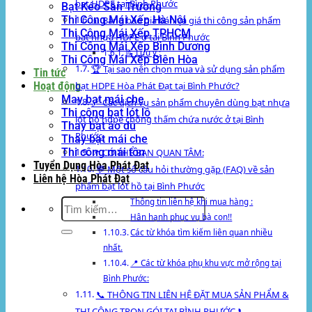
bạt HDPE tại Bình Phước
Bạt Kéo Sân Trường
Thi Công Mái Xếp Hà Nội
📊 Bảng báo giá bán và giá thi công sản phẩm
Thi Công Mái Xếp TPHCM
bạt nhựa HDPE ở tại Bình Phước
Thi Công Mái Xếp Bình Dương
📝 Lưu ý :
Thi Công Mái Xếp Biên Hòa
🏆 Tại sao nên chọn mua và sử dụng sản phẩm
Tin tức
Hoạt động
bạt HDPE Hòa Phát Đạt tại Bình Phước?
May bạt mái che
🔗 Các dịch vụ sản phẩm chuyên dùng bạt nhựa
Thi công bạt lót lồ
lót hồ hdpe chống thấm chứa nước ở tại Bình
Thay bạt áo dù
Phước.
Thay bạt mái che
Thi công mái tôn
📌 CÓ THỂ BẠN QUAN TÂM:
Tuyển Dụng Hòa Phát Đạt
💬 Một số câu hỏi thường gặp (FAQ) về sản
Liên hệ Hòa Phát Đạt
phẩm bạt lót hồ tại Bình Phước
Tìm
Thông tin liên hệ khi mua hàng :
kiếm:
Hân hạnh phục vụ bà con!!
Các từ khóa tìm kiếm liên quan nhiều
nhất.
📍 Các từ khóa phụ khu vực mở rộng tại
Bình Phước:
📞 THÔNG TIN LIÊN HỆ ĐẶT MUA SẢN PHẨM &
THI CÔNG TRỌN GÓI TẠI BÌNH PHƯỚC 📞