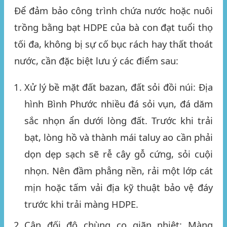
Để đảm bảo công trình chứa nước hoặc nuôi
trồng bằng bạt HDPE của bà con đạt tuổi thọ
tối đa, không bị sự cố bục rách hay thất thoát
nước, cần đặc biệt lưu ý các điểm sau:
Xử lý bề mặt đất bazan, đất sỏi đồi núi:
Địa
hình Bình Phước nhiều đá sỏi vụn, đá dăm
sắc nhọn ẩn dưới lòng đất. Trước khi trải
bạt, lòng hồ và thành mái taluy ao cần phải
dọn dẹp sạch sẽ rễ cây gỗ cứng, sỏi cuội
nhọn. Nên đầm phẳng nền, rải một lớp cát
mịn hoặc tấm vải địa kỹ thuật bảo vệ đáy
trước khi trải màng HDPE.
Cân đối độ chùng co giãn nhiệt:
Màng