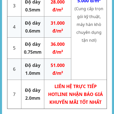
5.000 đ/m²
Độ dày
28.000
3
(Cung cấp trọn
0.5mm
đ/m²
gói kỹ thuật,
Độ dày
31.000
máy hàn khò
4
0.6mm
đ/m²
chuyên dụng
tận nơi)
Độ dày
36.000
5
0.75mm
đ/m²
Độ dày
51.000
6
1.0mm
đ/m²
LIÊN HỆ TRỰC TIẾP
Độ dày
7
HOTLINE NHẬN BÁO GIÁ
2.0mm
KHUYẾN MÃI TỐT NHẤT