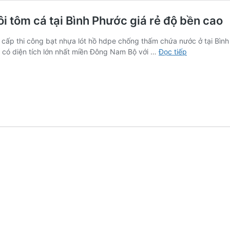
ôi tôm cá tại Bình Phước giá rẻ độ bền cao
 cấp thi công bạt nhựa lót hồ hdpe chống thấm chứa nước ở tại Bình 
Giá
h có diện tích lớn nhất miền Đông Nam Bộ với …
Đọc tiếp
bạt
nhựa
lót
ao
hồ
hdpe
trữ
nước
nuôi
tôm
cá
tại
Bình
Phước
giá
rẻ