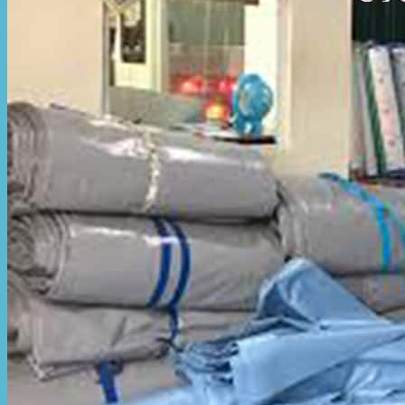
Hòa Phát Đạt
Giới thiệu Hòa Phát Đạt
Sản Phẩm
Sản Phẩm Bạt Che Ngoài Trời
Bạt che nắng mưa
Bạt kéo ngoài trời
Bạt che tự cuốn
Bạt nhựa xanh cam
Bạt sọc 3 màu
Bạt nhựa giá rẻ
Bạt lót ao hồ
Bạt nhựa đen HDPE
Màng chống thấm HDPE
Sản Phẩm Dù Che Ngoài Trời
Dù che nắng
Dù che quán cafe
Dù che sự kiện
Dù lệch tâm
Sản Phẩm Mái Che Di Động
Mái hiên di động
Mái xếp di động
Nhà bạt di động