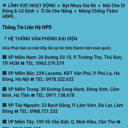
🌟
LĨNH VỰC HOẠT ĐỘNG
🔹 Bạt Nhựa Giá Rẻ 🔹 Mái Che Di
Động & Cố Định 🔹 Ô Dù Che Nắng 🔹 Màng Chống Thấm
HDPE...
Thông Tin Liên Hệ HPD
📍
HỆ THỐNG VĂN PHÒNG ĐẠI DIỆN
Hòa Phát Đạt có mặt đầy đủ tại 63 tỉnh thành trên toàn quốc.
🏢 VP Miền Nam:
26 Đường Số 10, P. Trường Thọ, Thủ Đức,
TP. HCM ☎️ TEL: 0963.379.379
🏢 VP Miền Bắc:
224 Lacasta, KĐT Văn Phú, P. Phú La, Hà
Đông, Hà Nội ☎️ TEL: 0978.322.622
🏢 VP Miền Trung:
39 Đường Song Hành, Đông Vịnh, Cẩm
Bình, Hà Tĩnh ☎️ TEL: 0971.138.678
🏢 VP Tây Nguyên:
23 Bạch Đằng, P. Lâm Viên, Đà Lạt, Lâm
Đồng ☎️ TEL: 0988.721.232
🏢 VP Miền Tây:
199 Võ Văn Kiệt, Q. Ninh Kiều, Cần Thơ ☎️