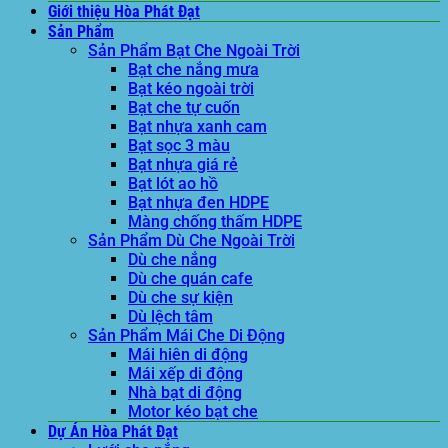
Giới thiệu Hòa Phát Đạt
Sản Phẩm
Sản Phẩm Bạt Che Ngoài Trời
Bạt che nắng mưa
Bạt kéo ngoài trời
Bạt che tự cuốn
Bạt nhựa xanh cam
Bạt sọc 3 màu
Bạt nhựa giá rẻ
Bạt lót ao hồ
Bạt nhựa đen HDPE
Màng chống thấm HDPE
Sản Phẩm Dù Che Ngoài Trời
Dù che nắng
Dù che quán cafe
Dù che sự kiện
Dù lệch tâm
Sản Phẩm Mái Che Di Động
Mái hiên di động
Mái xếp di động
Nhà bạt di động
Motor kéo bạt che
Dự Án Hòa Phát Đạt