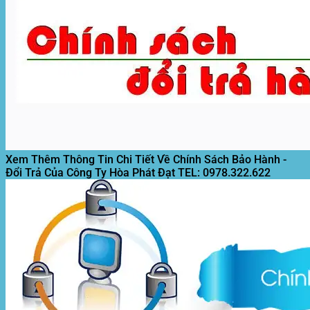
Xem Thêm Thông Tin Chi Tiết Về Chính Sách Bảo Hành -
Đổi Trả Của Công Ty Hòa Phát Đạt
TEL: 0978.322.622