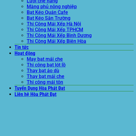
Lưới che nắng
Màng phủ nông nghiệp
Bạt Kéo Quán Cafe
Bạt Kéo Sân Trường
Thi Công Mái Xếp Hà Nội
Thi Công Mái Xếp TPHCM
Thi Công Mái Xếp Bình Dương
Thi Công Mái Xếp Biên Hòa
Tin tức
Hoạt động
May bạt mái che
Thi công bạt lót lồ
Thay bạt áo dù
Thay bạt mái che
Thi công mái tôn
Tuyển Dụng Hòa Phát Đạt
Liên hệ Hòa Phát Đạt