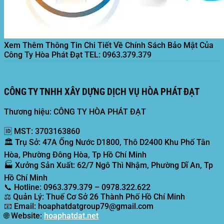
Xem Thêm Thông Tin Chi Tiết Về Chính Sách Bảo Mật Của
Công Ty Hòa Phát Đạt
TEL: 0963.379.379
CÔNG TY TNHH XÂY DỰNG DỊCH VỤ HÒA PHÁT ĐẠT
Thương hiệu: CÔNG TY HÒA PHÁT ĐẠT
🆔
MST:
3703163860
🏛️
Trụ Sở:
47A Ống Nước D1800, Thô D2400 Khu Phố Tân
Hòa, Phường Đông Hòa, Tp Hồ Chí Minh
🏭
Xưởng Sản Xuất:
62/7 Ngô Thì Nhậm, Phường Dĩ An, Tp
Hồ Chí Minh
📞
Hotline:
0963.379.379 – 0978.322.622
⚖️
Quản Lý:
Thuế Cơ Sở 26 Thành Phố Hồ Chí Minh
📧
Email:
hoaphatdatgroup79@gmail.com
🌐
Website:
hoaphatdat.net