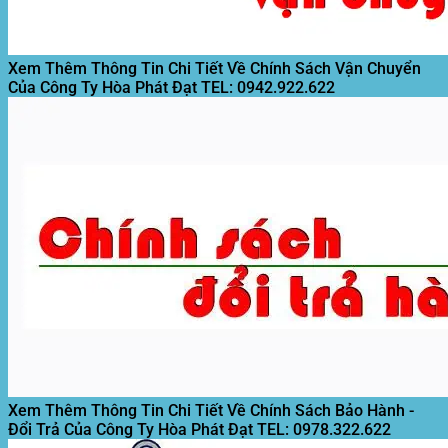
Xem Thêm Thông Tin Chi Tiết Về Chính Sách Vận Chuyển
Của Công Ty Hòa Phát Đạt
TEL: 0942.922.622
Xem Thêm Thông Tin Chi Tiết Về Chính Sách Bảo Hành -
Đổi Trả Của Công Ty Hòa Phát Đạt
TEL: 0978.322.622