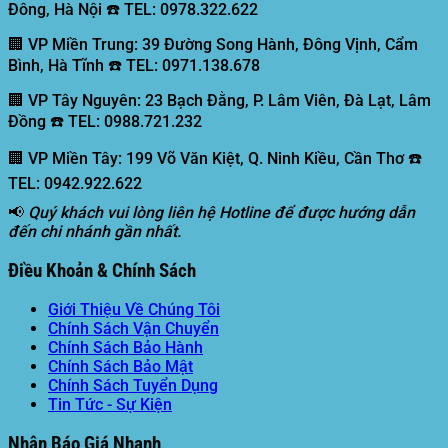
Đông, Hà Nội ☎️ TEL: 0978.322.622
🏢 VP Miền Trung:
39 Đường Song Hành, Đông Vịnh, Cẩm
Bình, Hà Tĩnh ☎️ TEL: 0971.138.678
🏢 VP Tây Nguyên:
23 Bạch Đằng, P. Lâm Viên, Đà Lạt, Lâm
Đồng ☎️ TEL: 0988.721.232
🏢 VP Miền Tây:
199 Võ Văn Kiệt, Q. Ninh Kiều, Cần Thơ ☎️
TEL: 0942.922.622
📢
Quý khách vui lòng liên hệ Hotline để được hướng dẫn
đến chi nhánh gần nhất.
Điều Khoản & Chính Sách
Giới Thiệu Về Chúng Tôi
Chính Sách Vận Chuyển
Chính Sách Bảo Hành
Chính Sách Bảo Mật
Chính Sách Tuyển Dụng
Tin Tức - Sự Kiện
Nhận Báo Giá Nhanh