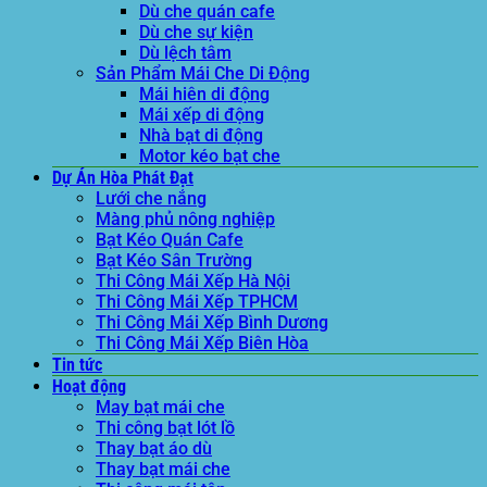
Dù che quán cafe
Dù che sự kiện
Dù lệch tâm
Sản Phẩm Mái Che Di Động
Mái hiên di động
Mái xếp di động
Nhà bạt di động
Motor kéo bạt che
Dự Án Hòa Phát Đạt
Lưới che nắng
Màng phủ nông nghiệp
Bạt Kéo Quán Cafe
Bạt Kéo Sân Trường
Thi Công Mái Xếp Hà Nội
Thi Công Mái Xếp TPHCM
Thi Công Mái Xếp Bình Dương
Thi Công Mái Xếp Biên Hòa
Tin tức
Hoạt động
May bạt mái che
Thi công bạt lót lồ
Thay bạt áo dù
Thay bạt mái che