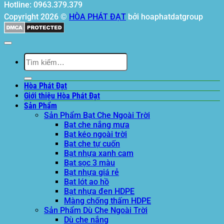
Hotline: 0963.379.379
Copyright 2026 ©
HÒA PHÁT ĐẠT
bởi hoaphatdatgroup
Tìm
kiếm:
Hòa Phát Đạt
Giới thiệu Hòa Phát Đạt
Sản Phẩm
Sản Phẩm Bạt Che Ngoài Trời
Bạt che nắng mưa
Bạt kéo ngoài trời
Bạt che tự cuốn
Bạt nhựa xanh cam
Bạt sọc 3 màu
Bạt nhựa giá rẻ
Bạt lót ao hồ
Bạt nhựa đen HDPE
Màng chống thấm HDPE
Sản Phẩm Dù Che Ngoài Trời
Dù che nắng