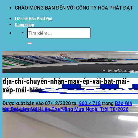
Bỏ
CHÀO MỪNG BẠN ĐẾN VỚI CÔNG TY HÒA PHÁT ĐẠT
qua
Liên hệ Hòa Phát Đạt
nội
Đăng nhập
dung
Tìm
kiếm:
địa-chỉ-chuyên-nhận-may-ép-vải-bạt-mái-
xếp-mái-hiên
Được xuất bản vào
07/12/2020
tại
960 × 718
trong
Báo Giá
Vải Bạt Làm Mái Hiên Che Nắng Mưa Ngoài Trời T8/2026