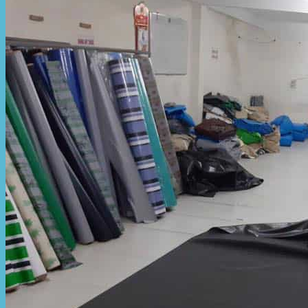
Hòa Phát Đạt
Giới thiệu Hòa Phát Đạt
Sản Phẩm
Sản Phẩm Bạt Che Ngoài Trời
Bạt che nắng mưa
Bạt kéo ngoài trời
Bạt che tự cuốn
Bạt nhựa xanh cam
Bạt sọc 3 màu
Bạt nhựa giá rẻ
Bạt lót ao hồ
Bạt nhựa đen HDPE
Màng chống thấm HDPE
Sản Phẩm Dù Che Ngoài Trời
Dù che nắng
Dù che quán cafe
Dù che sự kiện
Dù lệch tâm
Sản Phẩm Mái Che Di Động
Mái hiên di động
Mái xếp di động
Nhà bạt di động