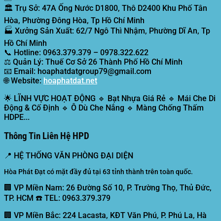
🏛️
Trụ Sở:
47A Ống Nước D1800, Thô D2400 Khu Phố Tân
Hòa, Phường Đông Hòa, Tp Hồ Chí Minh
🏭
Xưởng Sản Xuất:
62/7 Ngô Thì Nhậm, Phường Dĩ An, Tp
Hồ Chí Minh
📞
Hotline:
0963.379.379 – 0978.322.622
⚖️
Quản Lý:
Thuế Cơ Sở 26 Thành Phố Hồ Chí Minh
📧
Email:
hoaphatdatgroup79@gmail.com
🌐
Website:
hoaphatdat.net
🌟
LĨNH VỰC HOẠT ĐỘNG
🔹 Bạt Nhựa Giá Rẻ 🔹 Mái Che Di
Động & Cố Định 🔹 Ô Dù Che Nắng 🔹 Màng Chống Thấm
HDPE...
Thông Tin Liên Hệ HPD
📍
HỆ THỐNG VĂN PHÒNG ĐẠI DIỆN
Hòa Phát Đạt có mặt đầy đủ tại 63 tỉnh thành trên toàn quốc.
🏢 VP Miền Nam:
26 Đường Số 10, P. Trường Thọ, Thủ Đức,
TP. HCM ☎️ TEL: 0963.379.379
🏢 VP Miền Bắc:
224 Lacasta, KĐT Văn Phú, P. Phú La, Hà