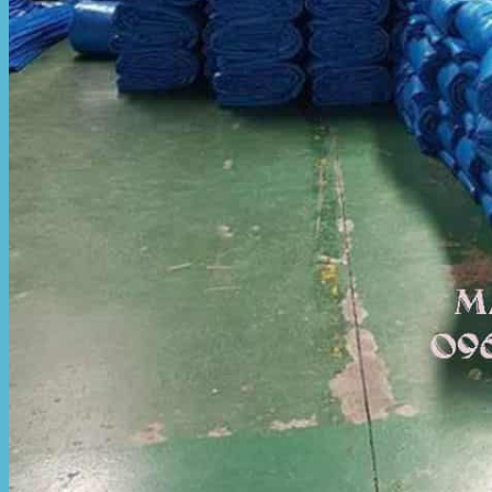
Mái hiên di động
Mái xếp di động
Nhà bạt di động
Motor kéo bạt che
Dự Án Hòa Phát Đạt
Lưới che nắng
Màng phủ nông nghiệp
Bạt Kéo Quán Cafe
Bạt Kéo Sân Trường
Thi Công Mái Xếp Hà Nội
Thi Công Mái Xếp TPHCM
Thi Công Mái Xếp Bình Dương
Thi Công Mái Xếp Biên Hòa
Tin tức
Hoạt động
May bạt mái che
Thi công bạt lót lồ
Thay bạt áo dù
Thay bạt mái che
Thi công mái tôn
Tuyển Dụng Hòa Phát Đạt
Liên hệ Hòa Phát Đạt