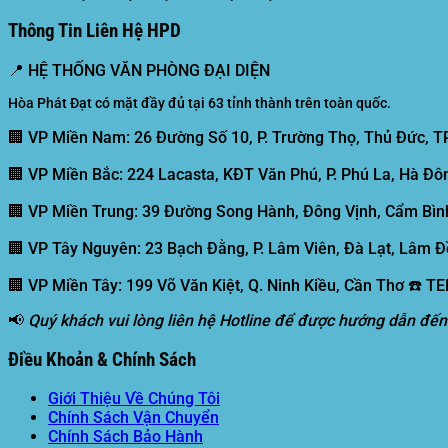
Thông Tin Liên Hệ HPD
📍
HỆ THỐNG VĂN PHÒNG ĐẠI DIỆN
Hòa Phát Đạt có mặt đầy đủ tại 63 tỉnh thành trên toàn quốc.
🏢 VP Miền Nam:
26 Đường Số 10, P. Trường Thọ, Thủ Đức, T
🏢 VP Miền Bắc:
224 Lacasta, KĐT Văn Phú, P. Phú La, Hà Đôn
🏢 VP Miền Trung:
39 Đường Song Hành, Đông Vịnh, Cẩm Bình
🏢 VP Tây Nguyên:
23 Bạch Đằng, P. Lâm Viên, Đà Lạt, Lâm Đ
🏢 VP Miền Tây:
199 Võ Văn Kiệt, Q. Ninh Kiều, Cần Thơ ☎️ T
📢
Quý khách vui lòng liên hệ Hotline để được hướng dẫn đến
Điều Khoản & Chính Sách
Giới Thiệu Về Chúng Tôi
Chính Sách Vận Chuyển
Chính Sách Bảo Hành