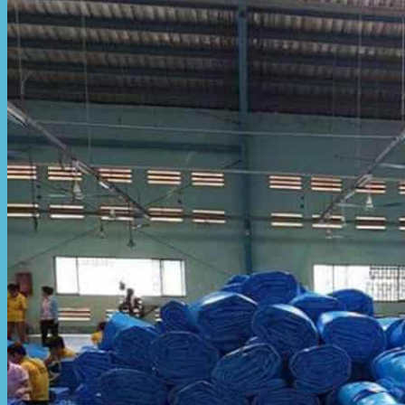
Hòa Phát Đạt
Giới thiệu Hòa Phát Đạt
Sản Phẩm
Sản Phẩm Bạt Che Ngoài Trời
Bạt che nắng mưa
Bạt kéo ngoài trời
Bạt che tự cuốn
Bạt nhựa xanh cam
Bạt sọc 3 màu
Bạt nhựa giá rẻ
Bạt lót ao hồ
Bạt nhựa đen HDPE
Màng chống thấm HDPE
Sản Phẩm Dù Che Ngoài Trời
Dù che nắng
Dù che quán cafe
Dù che sự kiện
Dù lệch tâm
Sản Phẩm Mái Che Di Động