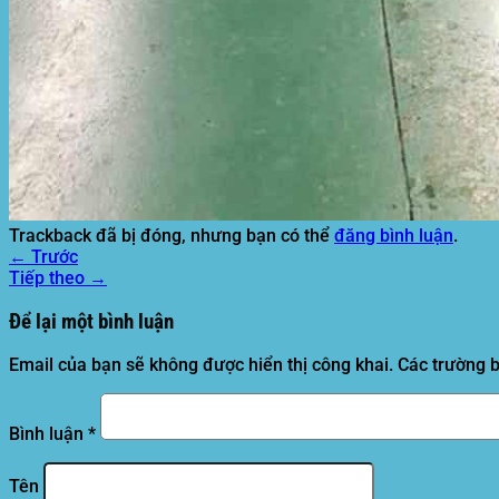
Tìm
kiếm:
Trackback đã bị đóng, nhưng bạn có thể
đăng bình luận
.
←
Trước
Tiếp theo
→
Để lại một bình luận
Email của bạn sẽ không được hiển thị công khai.
Các trường 
Bình luận
*
Tên