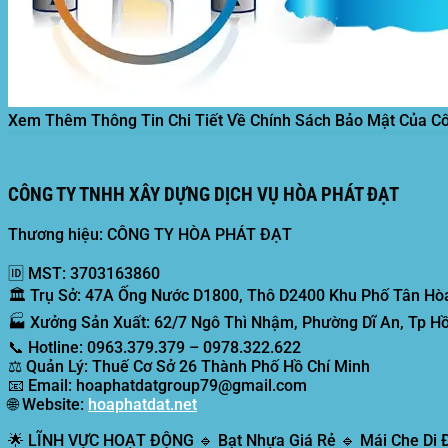
Xem Thêm Thông Tin Chi Tiết Về Chính Sách Bảo Mật Của C
CÔNG TY TNHH XÂY DỰNG DỊCH VỤ HÒA PHÁT ĐẠT
Thương hiệu: CÔNG TY HÒA PHÁT ĐẠT
🆔
MST:
3703163860
🏛️
Trụ Sở:
47A Ống Nước D1800, Thô D2400 Khu Phố Tân Hòa
🏭
Xưởng Sản Xuất:
62/7 Ngô Thì Nhậm, Phường Dĩ An, Tp Hồ
📞
Hotline:
0963.379.379 – 0978.322.622
⚖️
Quản Lý:
Thuế Cơ Sở 26 Thành Phố Hồ Chí Minh
📧
Email:
hoaphatdatgroup79@gmail.com
🌐
Website:
hoaphatdat.net
🌟
LĨNH VỰC HOẠT ĐỘNG
🔹 Bạt Nhựa Giá Rẻ 🔹 Mái Che Di