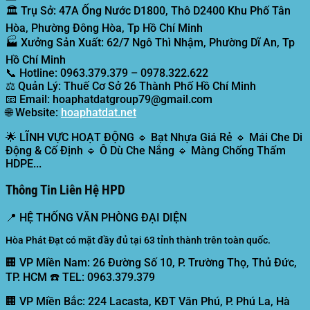
🏛️
Trụ Sở:
47A Ống Nước D1800, Thô D2400 Khu Phố Tân
Hòa, Phường Đông Hòa, Tp Hồ Chí Minh
🏭
Xưởng Sản Xuất:
62/7 Ngô Thì Nhậm, Phường Dĩ An, Tp
Hồ Chí Minh
📞
Hotline:
0963.379.379 – 0978.322.622
⚖️
Quản Lý:
Thuế Cơ Sở 26 Thành Phố Hồ Chí Minh
📧
Email:
hoaphatdatgroup79@gmail.com
🌐
Website:
hoaphatdat.net
🌟
LĨNH VỰC HOẠT ĐỘNG
🔹 Bạt Nhựa Giá Rẻ 🔹 Mái Che Di
Động & Cố Định 🔹 Ô Dù Che Nắng 🔹 Màng Chống Thấm
HDPE...
Thông Tin Liên Hệ HPD
📍
HỆ THỐNG VĂN PHÒNG ĐẠI DIỆN
Hòa Phát Đạt có mặt đầy đủ tại 63 tỉnh thành trên toàn quốc.
🏢 VP Miền Nam:
26 Đường Số 10, P. Trường Thọ, Thủ Đức,
TP. HCM ☎️ TEL: 0963.379.379
🏢 VP Miền Bắc:
224 Lacasta, KĐT Văn Phú, P. Phú La, Hà