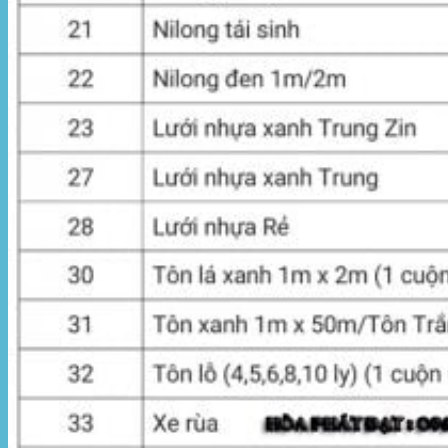
Hòa Phát Đạt
Giới thiệu Hòa Phát Đạt
Sản Phẩm
Sản Phẩm Bạt Che Ngoài Trời
Bạt che nắng mưa
Bạt kéo ngoài trời
Bạt che tự cuốn
Bạt nhựa xanh cam
Bạt sọc 3 màu
Bạt nhựa giá rẻ
Bạt lót ao hồ
Bạt nhựa đen HDPE
Màng chống thấm HDPE
Sản Phẩm Dù Che Ngoài Trời
Dù che nắng
Dù che quán cafe
Dù che sự kiện
Dù lệch tâm
Sản Phẩm Mái Che Di Động
Mái hiên di động
Mái xếp di động
Nhà bạt di động