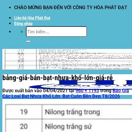
Bỏ
CHÀO MỪNG BẠN ĐẾN VỚI CÔNG TY HÒA PHÁT ĐẠT
qua
Liên hệ Hòa Phát Đạt
nội
Đăng nhập
dung
Tìm
kiếm:
bảng-giá-bán-bạt-nhựa-khổ-lớn-giá-rẻ
Được xuất bản vào
04/04/2021
tại
960 × 1193
trong
Báo Giá
Các Loại Bạt Nhựa Khổ Lớn, Bạt Cuộn Bền Đẹp T8/2026