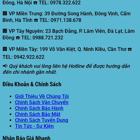
Đông, Hà Nội ☎️ TEL: 0978.322.622
🏢 VP Miền Trung:
39 Đường Song Hành, Đông Vịnh, Cẩm
Bình, Hà Tĩnh ☎️ TEL: 0971.138.678
🏢 VP Tây Nguyên:
23 Bạch Đằng, P. Lâm Viên, Đà Lạt, Lâm
Đồng ☎️ TEL: 0988.721.232
🏢 VP Miền Tây:
199 Võ Văn Kiệt, Q. Ninh Kiều, Cần Thơ ☎️
TEL: 0942.922.622
📢
Quý khách vui lòng liên hệ Hotline để được hướng dẫn
đến chi nhánh gần nhất.
Điều Khoản & Chính Sách
Giới Thiệu Về Chúng Tôi
Chính Sách Vận Chuyển
Chính Sách Bảo Hành
Chính Sách Bảo Mật
Chính Sách Tuyển Dụng
Tin Tức - Sự Kiện
Nhận Báo Giá Nhanh