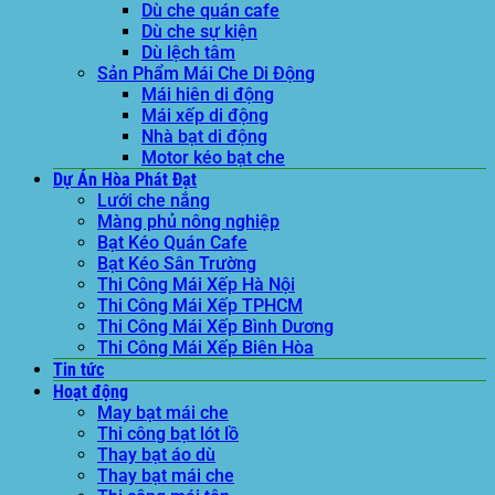
Dù che quán cafe
Dù che sự kiện
Dù lệch tâm
Sản Phẩm Mái Che Di Động
Mái hiên di động
Mái xếp di động
Nhà bạt di động
Motor kéo bạt che
Dự Án Hòa Phát Đạt
Lưới che nắng
Màng phủ nông nghiệp
Bạt Kéo Quán Cafe
Bạt Kéo Sân Trường
Thi Công Mái Xếp Hà Nội
Thi Công Mái Xếp TPHCM
Thi Công Mái Xếp Bình Dương
Thi Công Mái Xếp Biên Hòa
Tin tức
Hoạt động
May bạt mái che
Thi công bạt lót lồ
Thay bạt áo dù
Thay bạt mái che