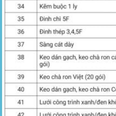
Motor kéo bạt che
Dự Án Hòa Phát Đạt
Lưới che nắng
Màng phủ nông nghiệp
Bạt Kéo Quán Cafe
Bạt Kéo Sân Trường
Thi Công Mái Xếp Hà Nội
Thi Công Mái Xếp TPHCM
Thi Công Mái Xếp Bình Dương
Thi Công Mái Xếp Biên Hòa
Tin tức
Hoạt động
May bạt mái che
Thi công bạt lót lồ
Thay bạt áo dù
Thay bạt mái che
Thi công mái tôn
Tuyển Dụng Hòa Phát Đạt
Liên hệ Hòa Phát Đạt
Tìm
kiếm: