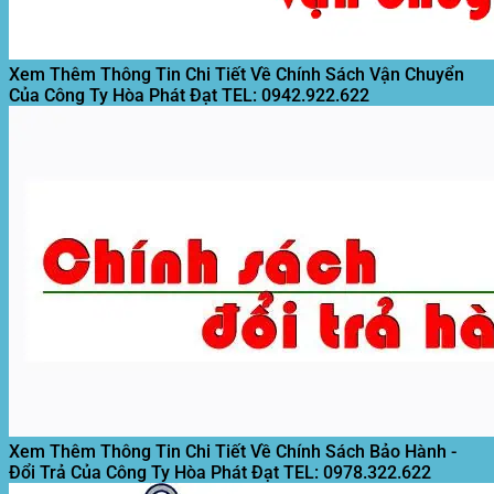
Xem Thêm Thông Tin Chi Tiết Về Chính Sách Vận Chuyển
Của Công Ty Hòa Phát Đạt
TEL: 0942.922.622
Xem Thêm Thông Tin Chi Tiết Về Chính Sách Bảo Hành -
Đổi Trả Của Công Ty Hòa Phát Đạt
TEL: 0978.322.622