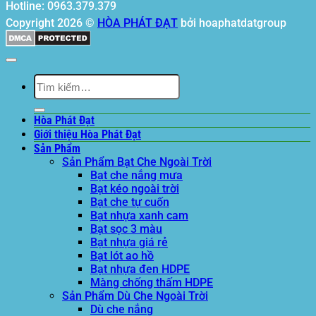
Hotline: 0963.379.379
Copyright 2026 ©
HÒA PHÁT ĐẠT
bởi hoaphatdatgroup
Tìm
kiếm:
Hòa Phát Đạt
Giới thiệu Hòa Phát Đạt
Sản Phẩm
Sản Phẩm Bạt Che Ngoài Trời
Bạt che nắng mưa
Bạt kéo ngoài trời
Bạt che tự cuốn
Bạt nhựa xanh cam
Bạt sọc 3 màu
Bạt nhựa giá rẻ
Bạt lót ao hồ
Bạt nhựa đen HDPE
Màng chống thấm HDPE
Sản Phẩm Dù Che Ngoài Trời
Dù che nắng