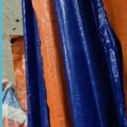
Hòa Phát Đạt
Giới thiệu Hòa Phát Đạt
Sản Phẩm
Sản Phẩm Bạt Che Ngoài Trời
Bạt che nắng mưa
Bạt kéo ngoài trời
Bạt che tự cuốn
Bạt nhựa xanh cam
Bạt sọc 3 màu
Bạt nhựa giá rẻ
Bạt lót ao hồ
Bạt nhựa đen HDPE
Màng chống thấm HDPE
Sản Phẩm Dù Che Ngoài Trời
Dù che nắng
Dù che quán cafe
Dù che sự kiện
Dù lệch tâm
Sản Phẩm Mái Che Di Động
Mái hiên di động
Mái xếp di động
Nhà bạt di động