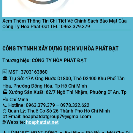
Xem Thêm Thông Tin Chi Tiết Về Chính Sách Bảo Mật Của
Công Ty Hòa Phát Đạt
TEL: 0963.379.379
CÔNG TY TNHH XÂY DỰNG DỊCH VỤ HÒA PHÁT ĐẠT
Thương hiệu: CÔNG TY HÒA PHÁT ĐẠT
🆔
MST:
3703163860
🏛️
Trụ Sở:
47A Ống Nước D1800, Thô D2400 Khu Phố Tân
Hòa, Phường Đông Hòa, Tp Hồ Chí Minh
🏭
Xưởng Sản Xuất:
62/7 Ngô Thì Nhậm, Phường Dĩ An, Tp
Hồ Chí Minh
📞
Hotline:
0963.379.379 – 0978.322.622
⚖️
Quản Lý:
Thuế Cơ Sở 26 Thành Phố Hồ Chí Minh
📧
Email:
hoaphatdatgroup79@gmail.com
🌐
Website:
hoaphatdat.net
🌟
LĨNH VỰC HOẠT ĐỘNG
🔹 Bạt Nhựa Giá Rẻ 🔹 Mái Che Di