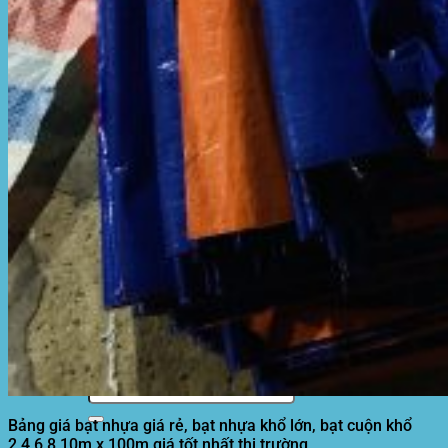
Motor kéo bạt che
Dự Án Hòa Phát Đạt
Lưới che nắng
Màng phủ nông nghiệp
Bạt Kéo Quán Cafe
Bạt Kéo Sân Trường
Thi Công Mái Xếp Hà Nội
Thi Công Mái Xếp TPHCM
Thi Công Mái Xếp Bình Dương
Thi Công Mái Xếp Biên Hòa
Tin tức
Hoạt động
May bạt mái che
Thi công bạt lót lồ
Thay bạt áo dù
Thay bạt mái che
Thi công mái tôn
Tuyển Dụng Hòa Phát Đạt
Liên hệ Hòa Phát Đạt
Tìm
kiếm:
Bảng giá bạt nhựa giá rẻ, bạt nhựa khổ lớn, bạt cuộn khổ
2,4,6,8,10m x 100m giá tốt nhất thị trường