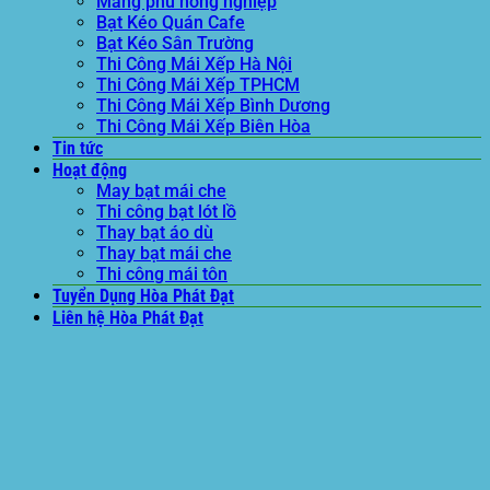
Màng phủ nông nghiệp
Bạt Kéo Quán Cafe
Bạt Kéo Sân Trường
Thi Công Mái Xếp Hà Nội
Thi Công Mái Xếp TPHCM
Thi Công Mái Xếp Bình Dương
Thi Công Mái Xếp Biên Hòa
Tin tức
Hoạt động
May bạt mái che
Thi công bạt lót lồ
Thay bạt áo dù
Thay bạt mái che
Thi công mái tôn
Tuyển Dụng Hòa Phát Đạt
Liên hệ Hòa Phát Đạt