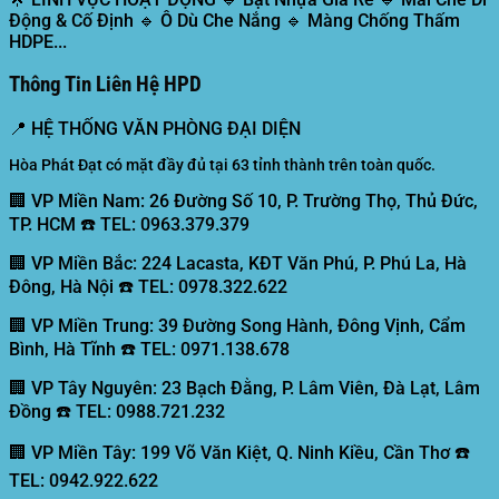
Động & Cố Định 🔹 Ô Dù Che Nắng 🔹 Màng Chống Thấm
HDPE...
Thông Tin Liên Hệ HPD
📍
HỆ THỐNG VĂN PHÒNG ĐẠI DIỆN
Hòa Phát Đạt có mặt đầy đủ tại 63 tỉnh thành trên toàn quốc.
🏢 VP Miền Nam:
26 Đường Số 10, P. Trường Thọ, Thủ Đức,
TP. HCM ☎️ TEL: 0963.379.379
🏢 VP Miền Bắc:
224 Lacasta, KĐT Văn Phú, P. Phú La, Hà
Đông, Hà Nội ☎️ TEL: 0978.322.622
🏢 VP Miền Trung:
39 Đường Song Hành, Đông Vịnh, Cẩm
Bình, Hà Tĩnh ☎️ TEL: 0971.138.678
🏢 VP Tây Nguyên:
23 Bạch Đằng, P. Lâm Viên, Đà Lạt, Lâm
Đồng ☎️ TEL: 0988.721.232
🏢 VP Miền Tây:
199 Võ Văn Kiệt, Q. Ninh Kiều, Cần Thơ ☎️
TEL: 0942.922.622