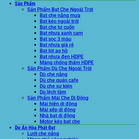
Sản Phẩm
Sản Phẩm Bạt Che Ngoài Trời
Bạt che nắng mưa
Bạt kéo ngoài trời
Bạt che tự cuốn
Bạt nhựa xanh cam
Bạt sọc 3 màu
Bạt nhựa giá rẻ
Bạt lót ao hồ
Bạt nhựa đen HDPE
Màng chống thấm HDPE
Sản Phẩm Dù Che Ngoài Trời
Dù che nắng
Dù che quán cafe
Dù che sự kiện
Dù lệch tâm
Sản Phẩm Mái Che Di Động
Mái hiên di động
Mái xếp di động
Nhà bạt di động
Motor kéo bạt che
Dự Án Hòa Phát Đạt
Lưới che nắng