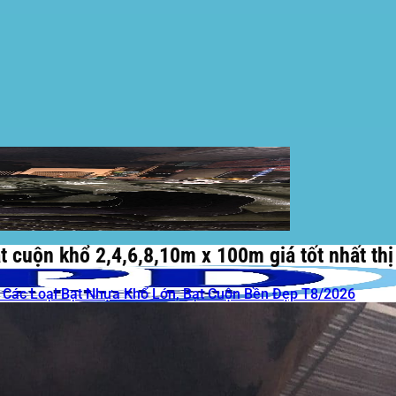
ạt cuộn khổ 2,4,6,8,10m x 100m giá tốt nhất thị
 Các Loại Bạt Nhựa Khổ Lớn, Bạt Cuộn Bền Đẹp T8/2026