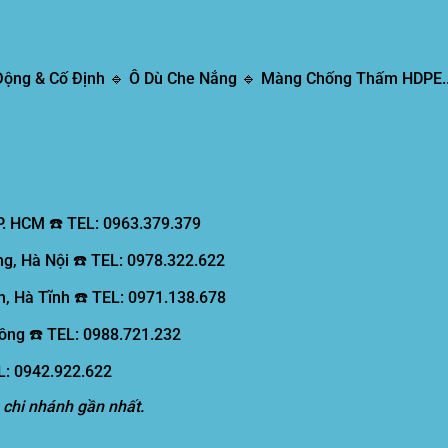
 Động & Cố Định 🔹 Ô Dù Che Nắng 🔹 Màng Chống Thấm HDPE..
P. HCM ☎️ TEL: 0963.379.379
g, Hà Nội ☎️ TEL: 0978.322.622
, Hà Tĩnh ☎️ TEL: 0971.138.678
ồng ☎️ TEL: 0988.721.232
EL: 0942.922.622
 chi nhánh gần nhất.