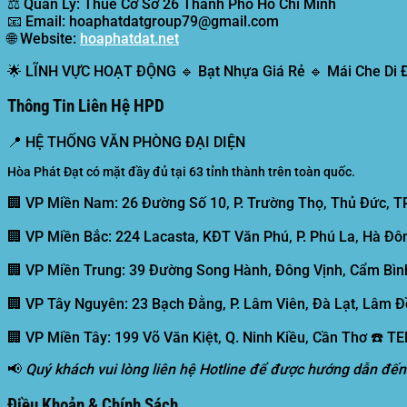
⚖️
Quản Lý:
Thuế Cơ Sở 26 Thành Phố Hồ Chí Minh
📧
Email:
hoaphatdatgroup79@gmail.com
🌐
Website:
hoaphatdat.net
🌟
LĨNH VỰC HOẠT ĐỘNG
🔹 Bạt Nhựa Giá Rẻ 🔹 Mái Che Di
Thông Tin Liên Hệ HPD
📍
HỆ THỐNG VĂN PHÒNG ĐẠI DIỆN
Hòa Phát Đạt có mặt đầy đủ tại 63 tỉnh thành trên toàn quốc.
🏢 VP Miền Nam:
26 Đường Số 10, P. Trường Thọ, Thủ Đức, T
🏢 VP Miền Bắc:
224 Lacasta, KĐT Văn Phú, P. Phú La, Hà Đôn
🏢 VP Miền Trung:
39 Đường Song Hành, Đông Vịnh, Cẩm Bình
🏢 VP Tây Nguyên:
23 Bạch Đằng, P. Lâm Viên, Đà Lạt, Lâm Đ
🏢 VP Miền Tây:
199 Võ Văn Kiệt, Q. Ninh Kiều, Cần Thơ ☎️ T
📢
Quý khách vui lòng liên hệ Hotline để được hướng dẫn đến
Điều Khoản & Chính Sách