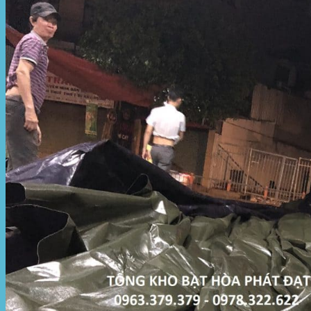
Hòa Phát Đạt
Giới thiệu Hòa Phát Đạt
Sản Phẩm
Sản Phẩm Bạt Che Ngoài Trời
Bạt che nắng mưa
Bạt kéo ngoài trời
Bạt che tự cuốn
Bạt nhựa xanh cam
Bạt sọc 3 màu
Bạt nhựa giá rẻ
Bạt lót ao hồ
Bạt nhựa đen HDPE
Màng chống thấm HDPE
Sản Phẩm Dù Che Ngoài Trời
Dù che nắng
Dù che quán cafe
Dù che sự kiện
Dù lệch tâm
Sản Phẩm Mái Che Di Động