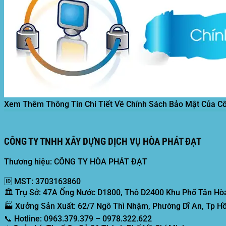
Xem Thêm Thông Tin Chi Tiết Về Chính Sách Bảo Mật Của C
CÔNG TY TNHH XÂY DỰNG DỊCH VỤ HÒA PHÁT ĐẠT
Thương hiệu: CÔNG TY HÒA PHÁT ĐẠT
🆔
MST:
3703163860
🏛️
Trụ Sở:
47A Ống Nước D1800, Thô D2400 Khu Phố Tân Hòa
🏭
Xưởng Sản Xuất:
62/7 Ngô Thì Nhậm, Phường Dĩ An, Tp Hồ
📞
Hotline:
0963.379.379 – 0978.322.622