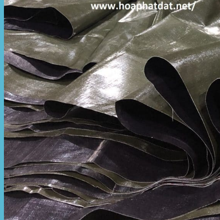
Mái hiên di động
Mái xếp di động
Nhà bạt di động
Motor kéo bạt che
Dự Án Hòa Phát Đạt
Lưới che nắng
Màng phủ nông nghiệp
Bạt Kéo Quán Cafe
Bạt Kéo Sân Trường
Thi Công Mái Xếp Hà Nội
Thi Công Mái Xếp TPHCM
Thi Công Mái Xếp Bình Dương
Thi Công Mái Xếp Biên Hòa
Tin tức
Hoạt động
May bạt mái che
Thi công bạt lót lồ
Thay bạt áo dù
Thay bạt mái che
Thi công mái tôn
Tuyển Dụng Hòa Phát Đạt
Liên hệ Hòa Phát Đạt