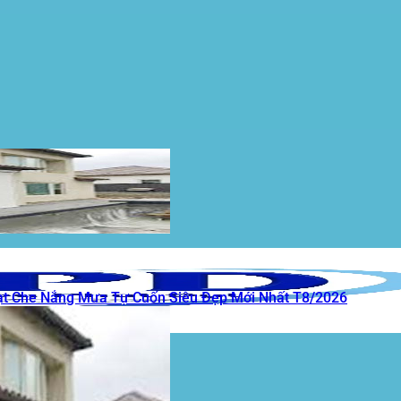
ạt Che Nắng Mưa Tự Cuốn Siêu Đẹp Mới Nhất T8/2026