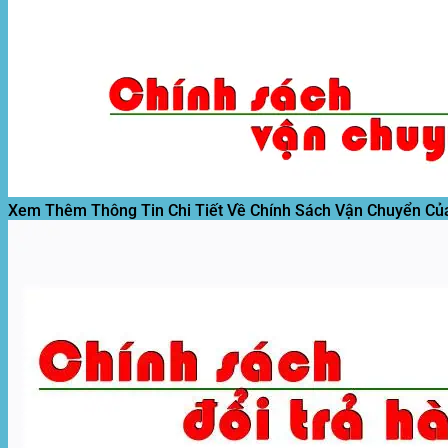
Tìm
kiếm:
Xem Thêm Thông Tin Chi Tiết Về Chính Sách Vận Chuyển Củ