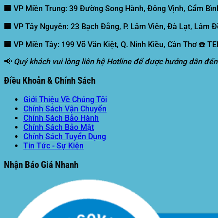
🏢 VP Miền Trung:
39 Đường Song Hành, Đông Vịnh, Cẩm Bình
🏢 VP Tây Nguyên:
23 Bạch Đằng, P. Lâm Viên, Đà Lạt, Lâm Đ
🏢 VP Miền Tây:
199 Võ Văn Kiệt, Q. Ninh Kiều, Cần Thơ ☎️ T
📢
Quý khách vui lòng liên hệ Hotline để được hướng dẫn đến
Điều Khoản & Chính Sách
Giới Thiệu Về Chúng Tôi
Chính Sách Vận Chuyển
Chính Sách Bảo Hành
Chính Sách Bảo Mật
Chính Sách Tuyển Dụng
Tin Tức - Sự Kiện
Nhận Báo Giá Nhanh