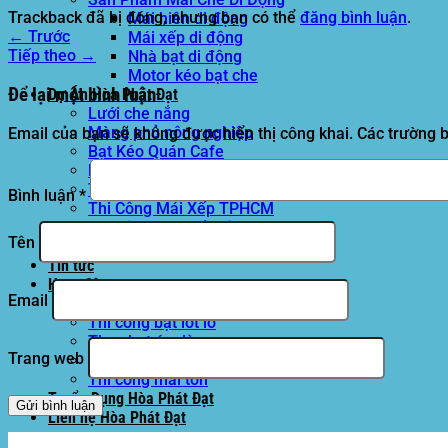
Trackback đã bị đóng, nhưng bạn có thể
đăng bình luận
.
Mái hiên di động
←
Trước
Mái xếp di động
Tiếp theo
→
Nhà bạt di động
Motor kéo bạt che
Để lại một bình luận
Dự Án Hòa Phát Đạt
Lưới che nắng
Màng phủ nông nghiệp
Email của bạn sẽ không được hiển thị công khai.
Các trường 
Bạt Kéo Quán Cafe
Bạt Kéo Sân Trường
Thi Công Mái Xếp Hà Nội
Bình luận
*
Thi Công Mái Xếp TPHCM
Thi Công Mái Xếp Bình Dương
Tên
Thi Công Mái Xếp Biên Hòa
Tin tức
Hoạt động
Email
May bạt mái che
Thi công bạt lót lồ
Thay bạt áo dù
Trang web
Thay bạt mái che
Thi công mái tôn
Tuyển Dụng Hòa Phát Đạt
Liên hệ Hòa Phát Đạt