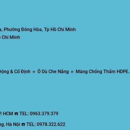
, Phường Đông Hòa, Tp Hồ Chí Minh
 Chí Minh
 Động & Cố Định 🔹 Ô Dù Che Nắng 🔹 Màng Chống Thấm HDPE..
P. HCM ☎️ TEL: 0963.379.379
g, Hà Nội ☎️ TEL: 0978.322.622