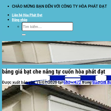
Bỏ
CHÀO MỪNG BẠN ĐẾN VỚI CÔNG TY HÒA PHÁT ĐẠT
qua
Liên hệ Hòa Phát Đạt
nội
Đăng nhập
dung
Tìm
kiếm:
bảng giá bạt che nắng tự cuốn hòa phát đạt
Được xuất bản vào
19/07/2020
tại
630 × 472
trong
Báo Giá B