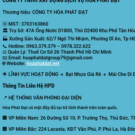
CÔNG TY TNHH XÂY DỰNG DỊCH VỤ HÒA PHÁT ĐẠT
Thương hiệu: CÔNG TY HÒA PHÁT ĐẠT
🆔
MST:
3703163860
🏛️
Trụ Sở:
47A Ống Nước D1800, Thô D2400 Khu Phố Tân Hòa
🏭
Xưởng Sản Xuất:
62/7 Ngô Thì Nhậm, Phường Dĩ An, Tp Hồ
📞
Hotline:
0963.379.379 – 0978.322.622
⚖️
Quản Lý:
Thuế Cơ Sở 26 Thành Phố Hồ Chí Minh
📧
Email:
hoaphatdatgroup79@gmail.com
🌐
Website:
hoaphatdat.net
🌟
LĨNH VỰC HOẠT ĐỘNG
🔹 Bạt Nhựa Giá Rẻ 🔹 Mái Che Di
Thông Tin Liên Hệ HPD
📍
HỆ THỐNG VĂN PHÒNG ĐẠI DIỆN
Hòa Phát Đạt có mặt đầy đủ tại 63 tỉnh thành trên toàn quốc.
🏢 VP Miền Nam:
26 Đường Số 10, P. Trường Thọ, Thủ Đức, T
🏢 VP Miền Bắc:
224 Lacasta, KĐT Văn Phú, P. Phú La, Hà Đôn