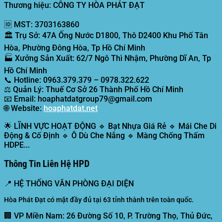
Thương hiệu: CÔNG TY HÒA PHÁT ĐẠT
🆔
MST:
3703163860
🏛️
Trụ Sở:
47A Ống Nước D1800, Thô D2400 Khu Phố Tân
Hòa, Phường Đông Hòa, Tp Hồ Chí Minh
🏭
Xưởng Sản Xuất:
62/7 Ngô Thì Nhậm, Phường Dĩ An, Tp
Hồ Chí Minh
📞
Hotline:
0963.379.379 – 0978.322.622
⚖️
Quản Lý:
Thuế Cơ Sở 26 Thành Phố Hồ Chí Minh
📧
Email:
hoaphatdatgroup79@gmail.com
🌐
Website:
hoaphatdat.net
🌟
LĨNH VỰC HOẠT ĐỘNG
🔹 Bạt Nhựa Giá Rẻ 🔹 Mái Che Di
Động & Cố Định 🔹 Ô Dù Che Nắng 🔹 Màng Chống Thấm
HDPE...
Thông Tin Liên Hệ HPD
📍
HỆ THỐNG VĂN PHÒNG ĐẠI DIỆN
Hòa Phát Đạt có mặt đầy đủ tại 63 tỉnh thành trên toàn quốc.
🏢 VP Miền Nam:
26 Đường Số 10, P. Trường Thọ, Thủ Đức,