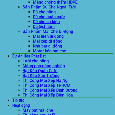
Màng chống thấm HDPE
Sản Phẩm Dù Che Ngoài Trời
Dù che nắng
Dù che quán cafe
Dù che sự kiện
Dù lệch tâm
Sản Phẩm Mái Che Di Động
Mái hiên di động
Mái xếp di động
Nhà bạt di động
Motor kéo bạt che
Dự Án Hòa Phát Đạt
Lưới che nắng
Màng phủ nông nghiệp
Bạt Kéo Quán Cafe
Bạt Kéo Sân Trường
Thi Công Mái Xếp Hà Nội
Thi Công Mái Xếp TPHCM
Thi Công Mái Xếp Bình Dương
Thi Công Mái Xếp Biên Hòa
Tin tức
Hoạt động
May bạt mái che