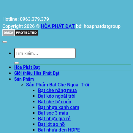
Hotline: 0963.379.379
Copyright 2026 ©
HÒA PHÁT ĐẠT
bởi hoaphatdatgroup
Tìm
kiếm:
Hòa Phát Đạt
Giới thiệu Hòa Phát Đạt
Sản Phẩm
Sản Phẩm Bạt Che Ngoài Trời
Bạt che nắng mưa
Bạt kéo ngoài trời
Bạt che tự cuốn
Bạt nhựa xanh cam
Bạt sọc 3 màu
Bạt nhựa giá rẻ
Bạt lót ao hồ
Bạt nhựa đen HDPE