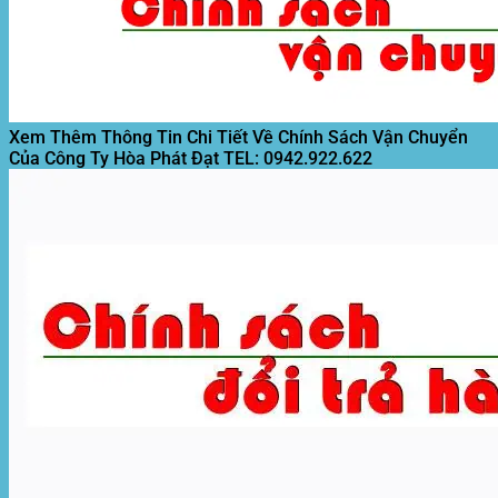
Xem Thêm Thông Tin Chi Tiết Về Chính Sách Vận Chuyển
Của Công Ty Hòa Phát Đạt
TEL: 0942.922.622