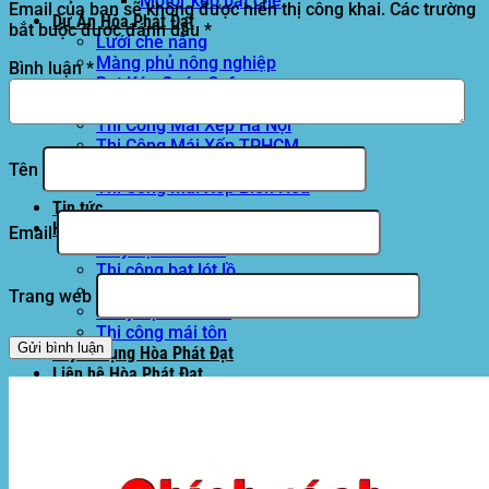
Motor kéo bạt che
Email của bạn sẽ không được hiển thị công khai.
Các trường
Dự Án Hòa Phát Đạt
bắt buộc được đánh dấu
*
Lưới che nắng
Màng phủ nông nghiệp
Bình luận
*
Bạt Kéo Quán Cafe
Bạt Kéo Sân Trường
Thi Công Mái Xếp Hà Nội
Thi Công Mái Xếp TPHCM
Thi Công Mái Xếp Bình Dương
Tên
Thi Công Mái Xếp Biên Hòa
Tin tức
Hoạt động
Email
May bạt mái che
Thi công bạt lót lồ
Thay bạt áo dù
Trang web
Thay bạt mái che
Thi công mái tôn
Tuyển Dụng Hòa Phát Đạt
Liên hệ Hòa Phát Đạt
Tìm
kiếm: