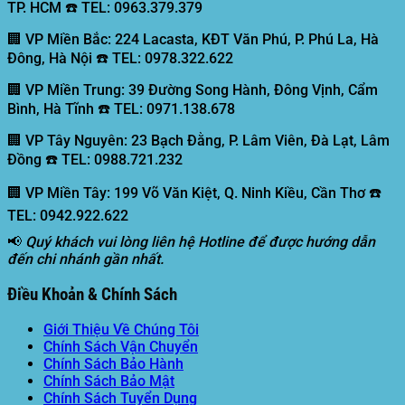
TP. HCM ☎️ TEL: 0963.379.379
🏢 VP Miền Bắc:
224 Lacasta, KĐT Văn Phú, P. Phú La, Hà
Đông, Hà Nội ☎️ TEL: 0978.322.622
🏢 VP Miền Trung:
39 Đường Song Hành, Đông Vịnh, Cẩm
Bình, Hà Tĩnh ☎️ TEL: 0971.138.678
🏢 VP Tây Nguyên:
23 Bạch Đằng, P. Lâm Viên, Đà Lạt, Lâm
Đồng ☎️ TEL: 0988.721.232
🏢 VP Miền Tây:
199 Võ Văn Kiệt, Q. Ninh Kiều, Cần Thơ ☎️
TEL: 0942.922.622
📢
Quý khách vui lòng liên hệ Hotline để được hướng dẫn
đến chi nhánh gần nhất.
Điều Khoản & Chính Sách
Giới Thiệu Về Chúng Tôi
Chính Sách Vận Chuyển
Chính Sách Bảo Hành
Chính Sách Bảo Mật
Chính Sách Tuyển Dụng