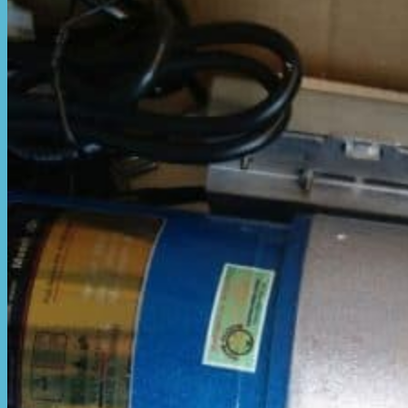
Hòa Phát Đạt
Giới thiệu Hòa Phát Đạt
Sản Phẩm
Sản Phẩm Bạt Che Ngoài Trời
Bạt che nắng mưa
Bạt kéo ngoài trời
Bạt che tự cuốn
Bạt nhựa xanh cam
Bạt sọc 3 màu
Bạt nhựa giá rẻ
Bạt lót ao hồ
Bạt nhựa đen HDPE
Màng chống thấm HDPE
Sản Phẩm Dù Che Ngoài Trời
Dù che nắng
Dù che quán cafe
Dù che sự kiện
Dù lệch tâm
Sản Phẩm Mái Che Di Động
Mái hiên di động
Mái xếp di động
Nhà bạt di động