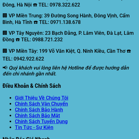
Đông, Hà Nội ☎️ TEL: 0978.322.622
🏢 VP Miền Trung:
39 Đường Song Hành, Đông Vịnh, Cẩm
Bình, Hà Tĩnh ☎️ TEL: 0971.138.678
🏢 VP Tây Nguyên:
23 Bạch Đằng, P. Lâm Viên, Đà Lạt, Lâm
Đồng ☎️ TEL: 0988.721.232
🏢 VP Miền Tây:
199 Võ Văn Kiệt, Q. Ninh Kiều, Cần Thơ ☎️
TEL: 0942.922.622
📢
Quý khách vui lòng liên hệ Hotline để được hướng dẫn
đến chi nhánh gần nhất.
Điều Khoản & Chính Sách
Giới Thiệu Về Chúng Tôi
Chính Sách Vận Chuyển
Chính Sách Bảo Hành
Chính Sách Bảo Mật
Chính Sách Tuyển Dụng
Tin Tức - Sự Kiện