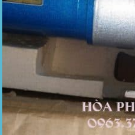
Motor kéo bạt che
Dự Án Hòa Phát Đạt
Lưới che nắng
Màng phủ nông nghiệp
Bạt Kéo Quán Cafe
Bạt Kéo Sân Trường
Thi Công Mái Xếp Hà Nội
Thi Công Mái Xếp TPHCM
Thi Công Mái Xếp Bình Dương
Thi Công Mái Xếp Biên Hòa
Tin tức
Hoạt động
May bạt mái che
Thi công bạt lót lồ
Thay bạt áo dù
Thay bạt mái che
Thi công mái tôn
Tuyển Dụng Hòa Phát Đạt
Liên hệ Hòa Phát Đạt
Tìm
kiếm: