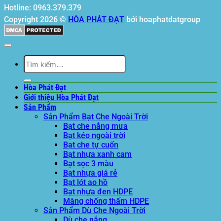
Hotline: 0963.379.379
Copyright 2026 ©
HÒA PHÁT ĐẠT
bởi hoaphatdatgroup
Tìm
kiếm:
Hòa Phát Đạt
Giới thiệu Hòa Phát Đạt
Sản Phẩm
Sản Phẩm Bạt Che Ngoài Trời
Bạt che nắng mưa
Bạt kéo ngoài trời
Bạt che tự cuốn
Bạt nhựa xanh cam
Bạt sọc 3 màu
Bạt nhựa giá rẻ
Bạt lót ao hồ
Bạt nhựa đen HDPE
Màng chống thấm HDPE
Sản Phẩm Dù Che Ngoài Trời
Dù che nắng