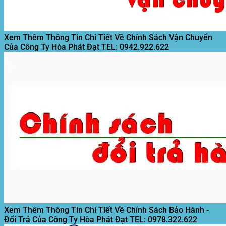
Xem Thêm Thông Tin Chi Tiết Về Chính Sách Vận Chuyển
Của Công Ty Hòa Phát Đạt
TEL: 0942.922.622
Xem Thêm Thông Tin Chi Tiết Về Chính Sách Bảo Hành -
Đổi Trả Của Công Ty Hòa Phát Đạt
TEL: 0978.322.622