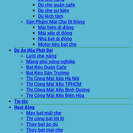
Dù che quán cafe
Dù che sự kiện
Dù lệch tâm
Sản Phẩm Mái Che Di Động
Mái hiên di động
Mái xếp di động
Nhà bạt di động
Motor kéo bạt che
Dự Án Hòa Phát Đạt
Lưới che nắng
Màng phủ nông nghiệp
Bạt Kéo Quán Cafe
Bạt Kéo Sân Trường
Thi Công Mái Xếp Hà Nội
Thi Công Mái Xếp TPHCM
Thi Công Mái Xếp Bình Dương
Thi Công Mái Xếp Biên Hòa
Tin tức
Hoạt động
May bạt mái che
Thi công bạt lót lồ
Thay bạt áo dù
Thay bạt mái che