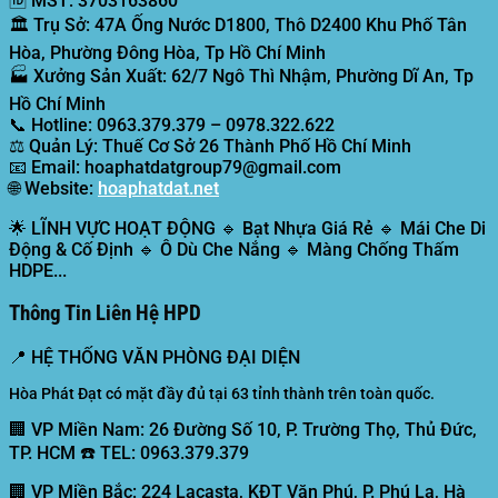
🆔
MST:
3703163860
🏛️
Trụ Sở:
47A Ống Nước D1800, Thô D2400 Khu Phố Tân
Hòa, Phường Đông Hòa, Tp Hồ Chí Minh
🏭
Xưởng Sản Xuất:
62/7 Ngô Thì Nhậm, Phường Dĩ An, Tp
Hồ Chí Minh
📞
Hotline:
0963.379.379 – 0978.322.622
⚖️
Quản Lý:
Thuế Cơ Sở 26 Thành Phố Hồ Chí Minh
📧
Email:
hoaphatdatgroup79@gmail.com
🌐
Website:
hoaphatdat.net
🌟
LĨNH VỰC HOẠT ĐỘNG
🔹 Bạt Nhựa Giá Rẻ 🔹 Mái Che Di
Động & Cố Định 🔹 Ô Dù Che Nắng 🔹 Màng Chống Thấm
HDPE...
Thông Tin Liên Hệ HPD
📍
HỆ THỐNG VĂN PHÒNG ĐẠI DIỆN
Hòa Phát Đạt có mặt đầy đủ tại 63 tỉnh thành trên toàn quốc.
🏢 VP Miền Nam:
26 Đường Số 10, P. Trường Thọ, Thủ Đức,
TP. HCM ☎️ TEL: 0963.379.379
🏢 VP Miền Bắc:
224 Lacasta, KĐT Văn Phú, P. Phú La, Hà